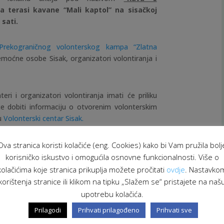
a terasi kavane “Mali kaptol” na sisačkoj
 sati.
Prekograničnog volonterskog kampa “Zlatna
emoćne osobe Sisak, organizatori volontiranja i
ri i organizatori volontiranja imati će priliku
 će dobiti informaciju o otvorenim volonterskim
 u
Volonterski centar Sisak.
lontera za koje smo osigurali
naljepnice
koje
Ova stranica koristi kolačiće (eng. Cookies) kako bi Vam pružila bolj
ed Malog kaptola s kojima ćete moći besplatno
korisničko iskustvo i omogućila osnovne funkcionalnosti. Više o
kolačićima koje stranica prikuplja možete pročitati
ovdje
. Nastavko
korištenja stranice ili klikom na tipku „Slažem se“ pristajete na naš
kciju te da zajedno doprinesemo promoviranju
upotrebu kolačića.
rijednosti!
Prilagodi
Prihvati prilagođeno
Prihvati sve