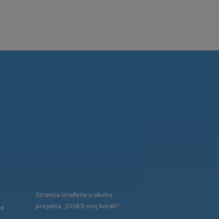
Stranica izrađena u okviru
projekta „(O)drži moj korak!“.
ne