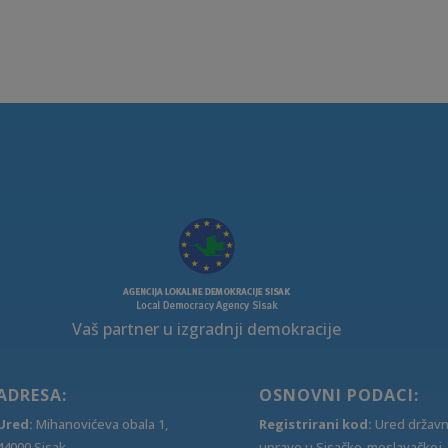
Vaš partner u izgradnji demokracije
ADRESA:
OSNOVNI PODACI:
Ured:
Mihanovićeva obala 1,
Registrirani kod:
Ured držav
44000 Sisak
uprave u Sisačko-moslavačkoj