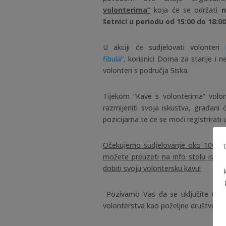
volonterima”
koja će se održati
n
šetnici u periodu od 15:00 do 18:00
U akciji će sudjelovati volonteri
fibula”,
korisnici Doma za starije i n
volonteri s područja Siska.
Tijekom “Kave s volonterima” volonte
razmijeniti svoja iskustva, građani
pozicijama te će se moći registrirati
Očekujemo sudjelovanje oko 100 vo
možete preuzeti na info stolu ispr
dobiti svoju volontersku kavu!
Pozivamo Vas da se uključite u a
volonterstva kao poželjne društvene v