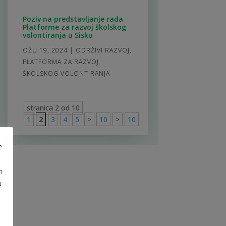
Poziv na predstavljanje rada
Platforme za razvoj školskog
volontiranja u Sisku
OŽU 19, 2024
|
ODRŽIVI RAZVOJ
,
PLATFORMA ZA RAZVOJ
ŠKOLSKOG VOLONTIRANJA
stranica 2 od 10
1
2
3
4
5
>
10
>
10
e
m
u