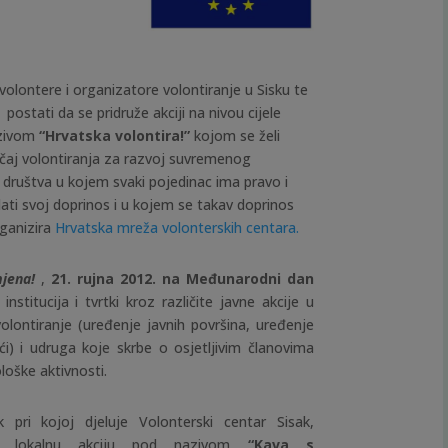
olontere i organizatore volontiranje u Sisku te
e postati da se pridruže akciji na nivou cijele
azivom
“Hrvatska volontira!”
kojom se želi
čaj volontiranja za razvoj suvremenog
ruštva u kojem svaki pojedinac ima pravo i
ti svoj doprinos i u kojem se takav doprinos
organizira
Hrvatska mreža volonterskih centara.
mjena!
,
21. rujna 2012. na
Međunarodni dan
institucija i tvrtki kroz različite javne akcije u
lontiranje (
uređenje javnih površina, uređenje
ći) i udruga koje skrbe o osjetljivim članovima
loške aktivnosti.
 pri kojoj djeluje Volonterski centar Sisak,
ra lokalnu akciju pod nazivom
“Kava s