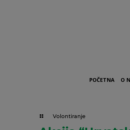
POČETNA
O 
Volontiranje
