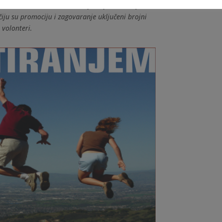
Međunarodni dan mira. Mir je vrijednost koja za
iju su promociju i zagovaranje uključeni brojni
volonteri.