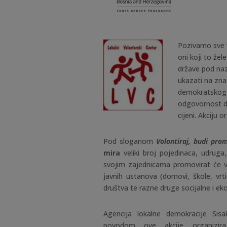
Pozivamo sve v
oni koji to žel
države pod n
ukazati na zna
demokratskog d
odgovornost da
cijeni. Akciju 
Pod sloganom
Volontiraj, budi pro
mira
veliki broj pojedinaca, udruga, 
svojim zajednicama promovirat će vo
javnih ustanova (domovi, škole, vrti
društva te razne druge socijalne i eko
Agencija lokalne demokracije Sisak
povodom ove akcije organizi