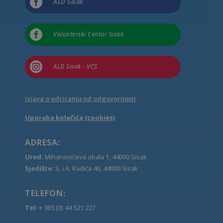

ALD Sisak

Volonterski Centar Sisak

ALD Sisak - VCS
Izjava o odricanju od odgovornosti
Uporaba kolačića (cookies)
ADRESA:
Ured:
Mihanovićeva obala 1, 44000 Sisak
Sjedište:
S. i A. Radića 46, 44000 Sisak
TELEFON:
Tel:
+ 385 (0) 44 521 227