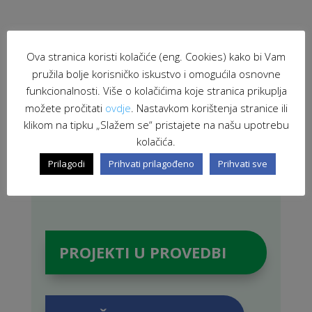
Ova stranica koristi kolačiće (eng. Cookies) kako bi Vam
PRETRAŽI STRANICU
pružila bolje korisničko iskustvo i omogućila osnovne
funkcionalnosti. Više o kolačićima koje stranica prikuplja
možete pročitati
ovdje
. Nastavkom korištenja stranice ili
klikom na tipku „Slažem se“ pristajete na našu upotrebu
kolačića.
Prilagodi
Prihvati prilagođeno
Prihvati sve
PROJEKTI U PROVEDBI