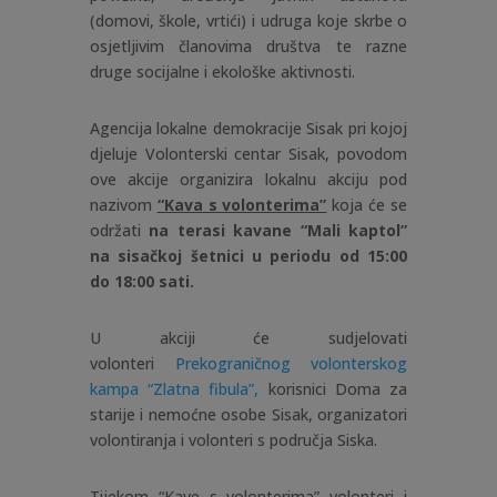
(domovi, škole, vrtići) i udruga koje skrbe o
osjetljivim članovima društva te razne
druge socijalne i ekološke aktivnosti.
Agencija lokalne demokracije Sisak pri kojoj
djeluje Volonterski centar Sisak, povodom
ove akcije organizira lokalnu akciju pod
nazivom
“Kava s volonterima”
koja će se
održati
na terasi kavane “Mali kaptol”
na sisačkoj šetnici u periodu od 15:00
do 18:00 sati.
U akciji će sudjelovati
volonteri
Prekograničnog volonterskog
kampa “Zlatna fibula”,
korisnici Doma za
starije i nemoćne osobe Sisak, organizatori
volontiranja i volonteri s područja Siska.
Tijekom “Kave s volonterima” volonteri i