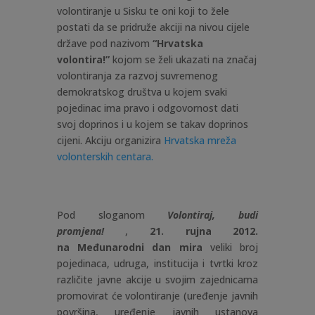
volontiranje u Sisku te oni koji to žele
postati da se pridruže akciji na nivou cijele
države pod nazivom
“Hrvatska
volontira!”
kojom se želi ukazati na značaj
volontiranja za razvoj suvremenog
demokratskog društva u kojem svaki
pojedinac ima pravo i odgovornost dati
svoj doprinos i u kojem se takav doprinos
cijeni. Akciju organizira
Hrvatska mreža
volonterskih centara.
Pod sloganom
Volontiraj, budi
promjena!
,
21. rujna 2012.
na
Međunarodni dan mira
veliki broj
pojedinaca, udruga, institucija i tvrtki kroz
različite javne akcije u svojim zajednicama
promovirat će volontiranje (
uređenje javnih
površina, uređenje javnih ustanova