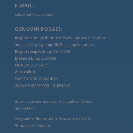
E-MAIL:
Ldesk-si@sk.t-com.hr
OSNOVNI PODACI:
Registrirani kod:
Ured državne uprave u Sisačko-
moslavačkoj županiji, Služba za opću upravu
Registracijski broj:
03001204
Matični broj:
2031663
OIB:
34997715017
Žiro račun:
SWIFT CODE: ZABAHR2X
IBAN: HR1823600001101881246
Stranica izrađena u okviru projekta „(O)drži
moj korak!“.
Program sufinancira Ured za udruge Vlade
Republike Hrvatske.