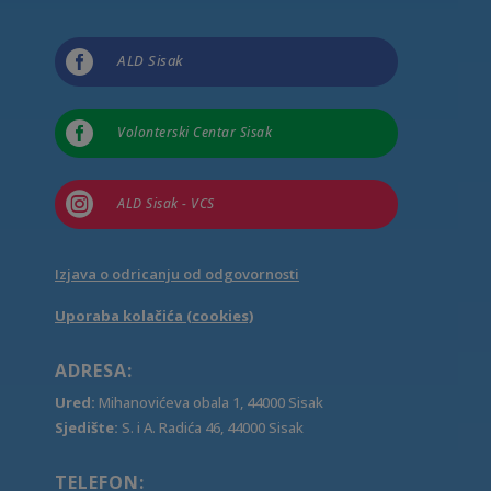

ALD Sisak

Volonterski Centar Sisak

ALD Sisak - VCS
Izjava o odricanju od odgovornosti
Uporaba kolačića (cookies)
ADRESA:
Ured:
Mihanovićeva obala 1, 44000 Sisak
Sjedište:
S. i A. Radića 46, 44000 Sisak
TELEFON: