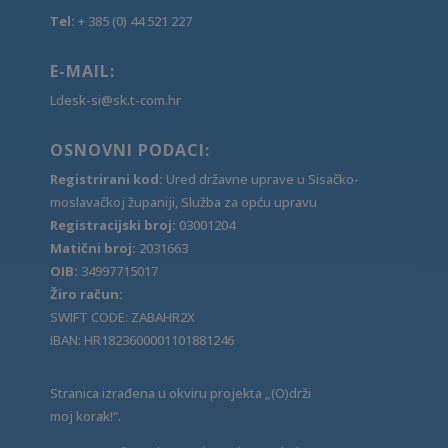
Tel:
+ 385 (0) 44 521 227
E-MAIL:
Ldesk-si@sk.t-com.hr
OSNOVNI PODACI:
Registrirani kod:
Ured državne uprave u Sisačko-
moslavačkoj županiji, Služba za opću upravu
Registracijski broj:
03001204
Matični broj:
2031663
OIB:
34997715017
Žiro račun:
SWIFT CODE: ZABAHR2X
IBAN: HR1823600001101881246
Stranica izrađena u okviru projekta „(O)drži
moj korak!“.