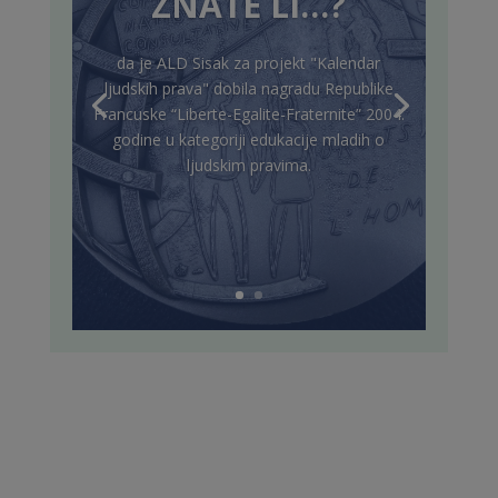
ZNATE LI…?
da je ALD Sisak za projekt "Kalendar
ljudskih prava" dobila nagradu Republike
Francuske “Liberte-Egalite-Fraternite” 2004.
godine u kategoriji edukacije mladih o
ljudskim pravima.