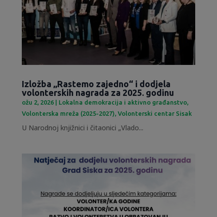
Izložba „Rastemo zajedno“ i dodjela
volonterskih nagrada za 2025. godinu
ožu 2, 2026
|
Lokalna demokracija i aktivno građanstvo
,
Volonterska mreža (2025-2027)
,
Volonterski centar Sisak
U Narodnoj knjižnici i čitaonici „Vlado...