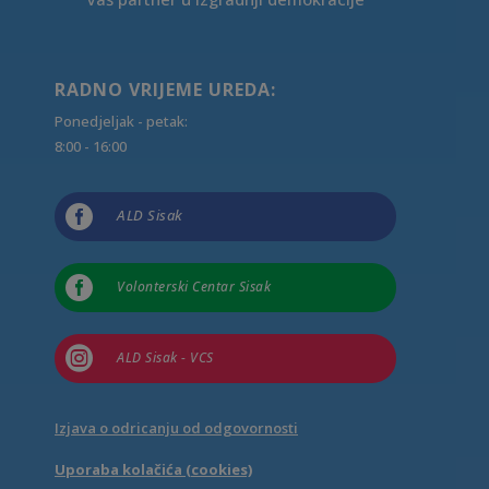
RADNO VRIJEME UREDA:
Ponedjeljak - petak:
8:00 - 16:00

ALD Sisak

Volonterski Centar Sisak

ALD Sisak - VCS
Izjava o odricanju od odgovornosti
Uporaba kolačića (cookies)