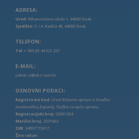
ADRESA:
Ured:
Mihanovićeva obala 1, 44000 Sisak
Sjedište:
S. i A. Radića 46, 44000 Sisak
TELEFON:
Tel:
+ 385 (0) 44 521 227
E-MAIL:
Ldesk-si@sk.t-com.hr
OSNOVNI PODACI:
Registrirani kod:
Ured državne uprave u Sisačko-
moslavačkoj županiji, Služba za opću upravu
Registracijski broj:
03001204
Matični broj:
2031663
OIB:
34997715017
Žiro račun: