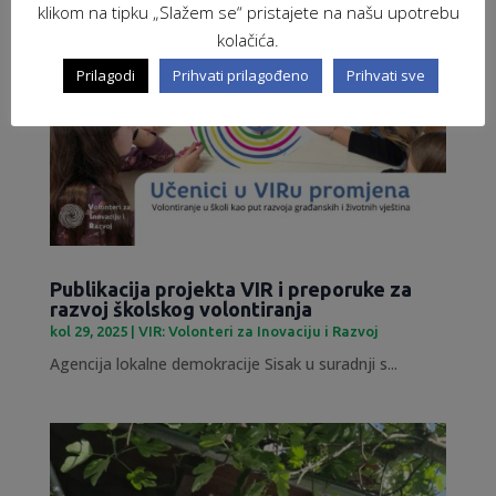
klikom na tipku „Slažem se“ pristajete na našu upotrebu
kolačića.
Prilagodi
Prihvati prilagođeno
Prihvati sve
Publikacija projekta VIR i preporuke za
razvoj školskog volontiranja
kol 29, 2025
|
VIR: Volonteri za Inovaciju i Razvoj
Agencija lokalne demokracije Sisak u suradnji s...