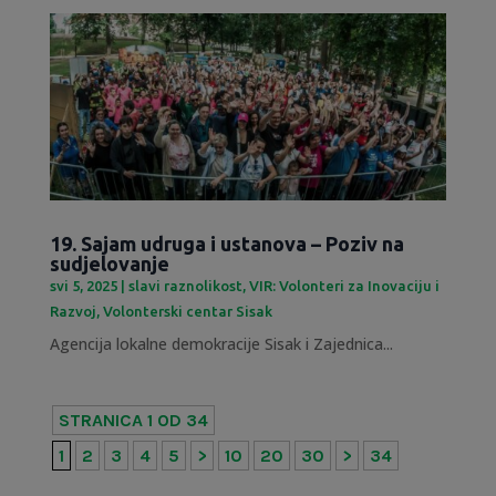
19. Sajam udruga i ustanova – Poziv na
sudjelovanje
svi 5, 2025
|
slavi raznolikost
,
VIR: Volonteri za Inovaciju i
Razvoj
,
Volonterski centar Sisak
Agencija lokalne demokracije Sisak i Zajednica...
STRANICA 1 OD 34
1
2
3
4
5
>
10
20
30
>
34