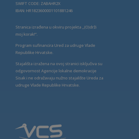
SWIFT CODE: ZABAHR2X
IBAN: HR1823600001101881246
Stranica izrađena u okviru projekta „(O)drži
moj korak!“.
Program sufinancira Ured za udruge Vlade
Republike Hrvatske.
Stajališta izražena na ovoj stranici isključiva su
odgovornost Agencije lokalne demokracije
Sisak i ne odražavaju nužno stajalište Ureda za
udruge Vlade Republike Hrvatske.