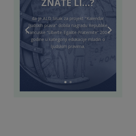
ZNATE LI…?
da je ALD Sisak za projekt "Kalendar
ljudskih prava" dobila nagradu Republike
Francuske “Liberte-Egalite-Fraternite” 2004.
godine u kategoriji edukacije mladih o
ljudskim pravima.