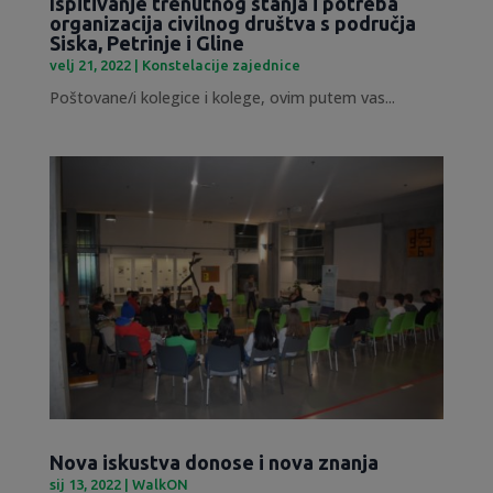
Ispitivanje trenutnog stanja i potreba
organizacija civilnog društva s područja
Siska, Petrinje i Gline
velj 21, 2022
|
Konstelacije zajednice
Poštovane/i kolegice i kolege, ovim putem vas...
Nova iskustva donose i nova znanja
sij 13, 2022
|
WalkON