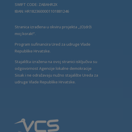
SWIFT CODE: ZABAHR2X
IBAN: HR1823600001101881246
Stranica izrađena u okviru projekta „(O)drži
moj korak!“.
Program sufinancira Ured za udruge Vlade
Republike Hrvatske.
Stajališta izražena na ovoj stranici isključiva su
odgovornost Agencije lokalne demokracije
Sisak i ne odražavaju nužno stajalište Ureda za
udruge Vlade Republike Hrvatske.