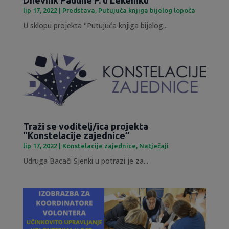
Dnevnik Pauline P. u Lekeniku
lip 17, 2022
|
Predstava
,
Putujuća knjiga bijelog lopoča
U sklopu projekta "Putujuća knjiga bijelog...
Traži se voditelj/ica projekta
“Konstelacije zajednice”
lip 17, 2022
|
Konstelacije zajednice
,
Natječaji
Udruga Bacači Sjenki u potrazi je za...