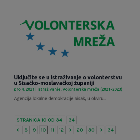
Uključite se u istraživanje o volonterstvu
u Sisačko-moslavačkoj županiji
pro 4, 2021
|
Istraživanje
,
Volonterska mreža (2021-2023)
Agencija lokalne demokracije Sisak, u okviru...
STRANICA 10 OD 34
34
<
8
9
10
11
12
>
20
30
>
34