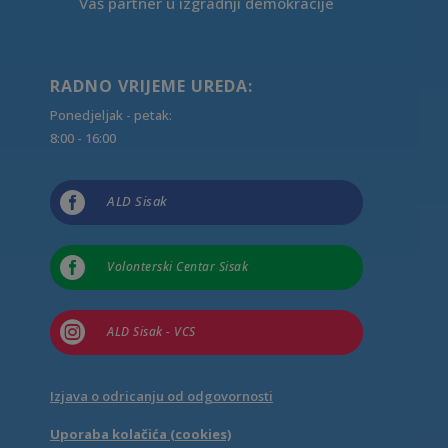
Vaš partner u izgradnji demokracije
RADNO VRIJEME UREDA:
Ponedjeljak - petak:
8:00 - 16:00

ALD Sisak

Volonterski Centar Sisak

ALD Sisak - VCS
Izjava o odricanju od odgovornosti
Uporaba kolačića (cookies)