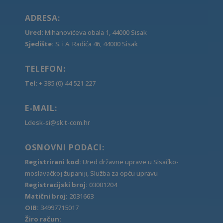
ADRESA:
Ured:
Mihanovićeva obala 1, 44000 Sisak
Sjedište:
S. i A. Radića 46, 44000 Sisak
TELEFON:
Tel:
+ 385 (0) 44 521 227
E-MAIL:
Ldesk-si@sk.t-com.hr
OSNOVNI PODACI:
Registrirani kod:
Ured državne uprave u Sisačko-
moslavačkoj županiji, Služba za opću upravu
Registracijski broj:
03001204
Matični broj:
2031663
OIB:
34997715017
Žiro račun: