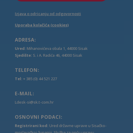
Izjava o odricanju od odgovornosti
Uporaba kolačića (cookies)
ADRESA:
Ured:
Mihanovićeva obala 1, 44000 Sisak
Sjedište:
S. i A. Radića 46, 44000 Sisak
TELEFON:
Tel:
+ 385 (0) 44 521 227
E-MAIL:
Ldesk-si@sk.t-com.hr
OSNOVNI PODACI:
Registrirani kod:
Ured državne uprave u Sisačko-
moslavačkoj županiji, Služba za opću upravu