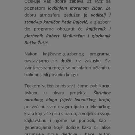
Očekuje Vas dobra zabava uz kviz sa
poznatom
lovkinjom Moranom Zibar
. Za
dobru atmosferu zadužen je
voditelj i
stand-up komičar Peđa Bajović
, a glazbeni
dio programa obogatit će
književnik i
glazbenik Robert Međurečan
i
glazbenik
Duško Žutić.
Nakon književno-glazbenog programa,
nastavljamo se družiti uz zakusku. Svi
zainteresirani mogu se besplatno učlaniti u
bibliobus i/ili posuditi knjigu.
Tijekom večeri predstavit ćemo publikaciju
tiskanu u okviru projekta-
Škrinjica
narodnog blaga (riječi lekeničkog kraja)
posvećenu svim dragim ljudima lekeničkog
kraja koji više nisu s nama, a voljeli su svoju
kajkavštinu i njome se ponosili, kao i
generacijama koje dolaze kako bi lakše
razumjele svoje djedove i bake. Autori