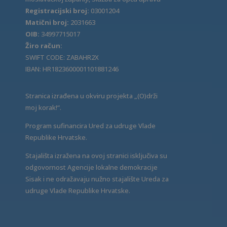
Registracijski broj:
03001204
Matični broj:
2031663
OIB:
34997715017
Žiro račun:
SWIFT CODE: ZABAHR2X
IBAN: HR1823600001101881246
Stranica izrađena u okviru projekta „(O)drži
moj korak!“.
Program sufinancira Ured za udruge Vlade
Republike Hrvatske.
Stajališta izražena na ovoj stranici isključiva su
odgovornost Agencije lokalne demokracije
Sisak i ne odražavaju nužno stajalište Ureda za
udruge Vlade Republike Hrvatske.