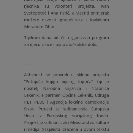
rječnika su volonteri projekta, Ivan
Svetopetrić i Ana Perić, a vlastiti primjerak
možete osvojiti igrajući kviz s lovkinjom
Moranom Zibar.
Tijekom dana bit će organiziran program
za djecu vrtiće i osnovnoškolske dobi.
——–
Aktivnost se provodi u sklopu projekta
“Putujuća knjiga bijelog lopoča” čiji je
nositelj Narodna knjižnica i čitaonica
Lekenik, a partneri Općina Lekenik, Udruga
PET PLUS i Agencija lokalne demokracije
Sisak. Projekt je sufinancirala Europska
Unija iz Europskog socijalnog fonda.
Projekt je sufinanciralo Ministarstvo kulture
i medija. Stajališta izražena u ovom tekstu