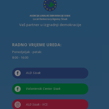
Vaš partner u izgradnji demokracije
RADNO VRIJEME UREDA:
Ponedjeljak - petak:
8:00 - 16:00

ALD Sisak

Volonterski Centar Sisak

ALD Sisak - VCS