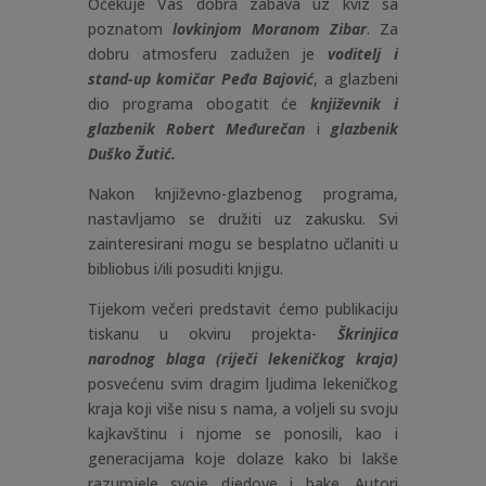
Očekuje Vas dobra zabava uz kviz sa
poznatom
lovkinjom Moranom Zibar
. Za
dobru atmosferu zadužen je
voditelj i
stand-up komičar Peđa Bajović
, a glazbeni
dio programa obogatit će
književnik i
glazbenik Robert Međurečan
i
glazbenik
Duško Žutić.
Nakon književno-glazbenog programa,
nastavljamo se družiti uz zakusku. Svi
zainteresirani mogu se besplatno učlaniti u
bibliobus i/ili posuditi knjigu.
Tijekom večeri predstavit ćemo publikaciju
tiskanu u okviru projekta-
Škrinjica
narodnog blaga (riječi lekeničkog kraja)
posvećenu svim dragim ljudima lekeničkog
kraja koji više nisu s nama, a voljeli su svoju
kajkavštinu i njome se ponosili, kao i
generacijama koje dolaze kako bi lakše
razumjele svoje djedove i bake. Autori