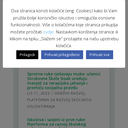
Ova stranica koristi kolačiće (eng. Cookies) kako bi Vam
POVEZANE NOVOSTI
pružila bolje korisničko iskustvo i omogućila osnovne
funkcionalnosti. Više o kolačićima koje stranica prikuplja
možete pročitati
ovdje
. Nastavkom korištenja stranice ili
Kroz stvaranje umjetničkih djela do
razumijevanja – volonterska akcija
klikom na tipku „Slažem se“ pristajete na našu upotrebu
„Osloni se na mene“
kolačića.
LIS 11, 2023
|
ODRŽIVI RAZVOJ
,
PLATFORMA ZA RAZVOJ ŠKOLSKOG
Prilagodi
Prihvati prilagođeno
Prihvati sve
VOLONTIRANJA
Spretne ruke rješavaju muke: učenici
Strukovne Škole Sisak uređuju
manjež za terapijsko jahanje i
promiču socijalnu pravdu
LIS 11, 2023
|
ODRŽIVI RAZVOJ
,
PLATFORMA ZA RAZVOJ ŠKOLSKOG
VOLONTIRANJA
Iskustva i savjeti iz prve ruke:
Platforma za razvoj školskog