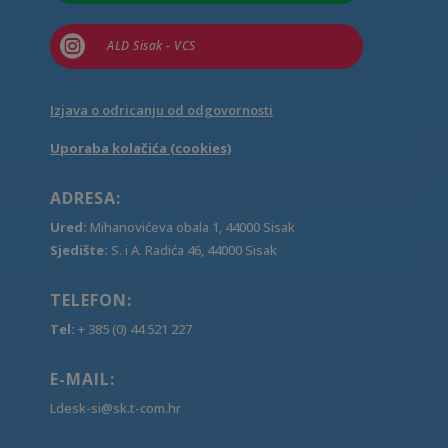

ALD Sisak - VCS
Izjava o odricanju od odgovornosti
Uporaba kolačića (cookies)
ADRESA:
Ured:
Mihanovićeva obala 1, 44000 Sisak
Sjedište:
S. i A. Radića 46, 44000 Sisak
TELEFON:
Tel:
+ 385 (0) 44 521 227
E-MAIL:
Ldesk-si@sk.t-com.hr