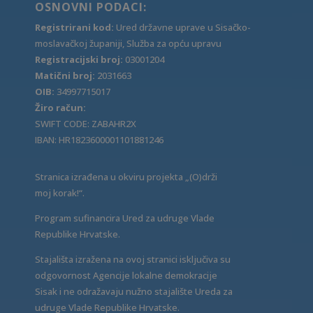
OSNOVNI PODACI:
Registrirani kod:
Ured državne uprave u Sisačko-
moslavačkoj županiji, Služba za opću upravu
Registracijski broj:
03001204
Matični broj:
2031663
OIB:
34997715017
Žiro račun:
SWIFT CODE: ZABAHR2X
IBAN: HR1823600001101881246
Stranica izrađena u okviru projekta „(O)drži
moj korak!“.
Program sufinancira Ured za udruge Vlade
Republike Hrvatske.
Stajališta izražena na ovoj stranici isključiva su
odgovornost Agencije lokalne demokracije
Sisak i ne odražavaju nužno stajalište Ureda za
udruge Vlade Republike Hrvatske.