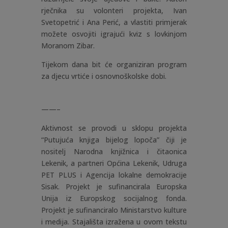
rječnika su volonteri projekta, Ivan
Svetopetrić i Ana Perić, a vlastiti primjerak
možete osvojiti igrajući kviz s lovkinjom
Moranom Zibar.
Tijekom dana bit će organiziran program
za djecu vrtiće i osnovnoškolske dobi.
——–
Aktivnost se provodi u sklopu projekta
“Putujuća knjiga bijelog lopoča” čiji je
nositelj Narodna knjižnica i čitaonica
Lekenik, a partneri Općina Lekenik, Udruga
PET PLUS i Agencija lokalne demokracije
Sisak. Projekt je sufinancirala Europska
Unija iz Europskog socijalnog fonda.
Projekt je sufinanciralo Ministarstvo kulture
i medija. Stajališta izražena u ovom tekstu