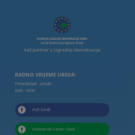
Vaš partner u izgradnji demokracije
RADNO VRIJEME UREDA:
Ponedjeljak - petak:
8:00 - 16:00

ALD Sisak

Volonterski Centar Sisak