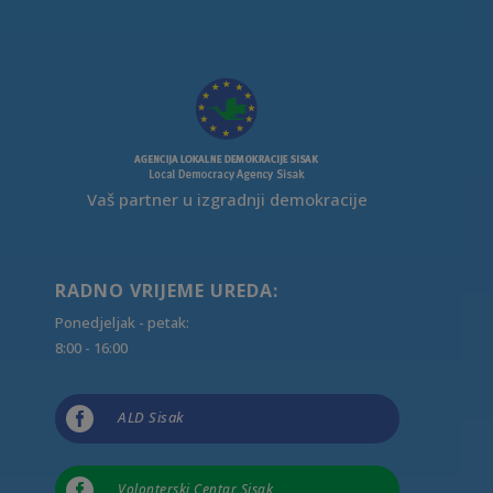
Vaš partner u izgradnji demokracije
RADNO VRIJEME UREDA:
Ponedjeljak - petak:
8:00 - 16:00

ALD Sisak

Volonterski Centar Sisak