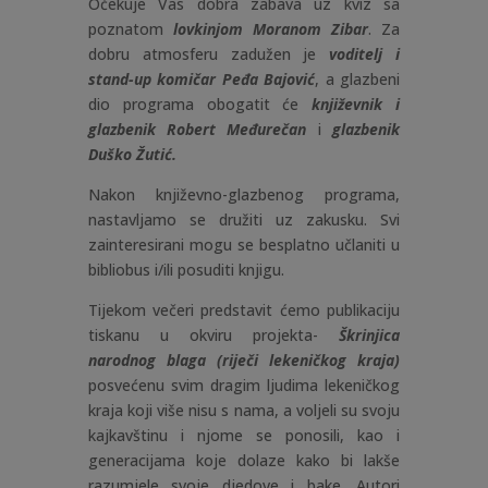
Očekuje Vas dobra zabava uz kviz sa
poznatom
lovkinjom Moranom Zibar
. Za
dobru atmosferu zadužen je
voditelj i
stand-up komičar Peđa Bajović
, a glazbeni
dio programa obogatit će
književnik i
glazbenik Robert Međurečan
i
glazbenik
Duško Žutić.
Nakon književno-glazbenog programa,
nastavljamo se družiti uz zakusku. Svi
zainteresirani mogu se besplatno učlaniti u
bibliobus i/ili posuditi knjigu.
Tijekom večeri predstavit ćemo publikaciju
tiskanu u okviru projekta-
Škrinjica
narodnog blaga (riječi lekeničkog kraja)
posvećenu svim dragim ljudima lekeničkog
kraja koji više nisu s nama, a voljeli su svoju
kajkavštinu i njome se ponosili, kao i
generacijama koje dolaze kako bi lakše
razumjele svoje djedove i bake. Autori