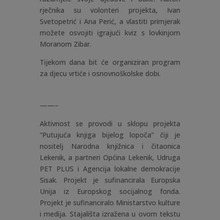
rječnika su volonteri projekta, Ivan
Svetopetrić i Ana Perić, a vlastiti primjerak
možete osvojiti igrajući kviz s lovkinjom
Moranom Zibar.
Tijekom dana bit će organiziran program
za djecu vrtiće i osnovnoškolske dobi.
——–
Aktivnost se provodi u sklopu projekta
“Putujuća knjiga bijelog lopoča” čiji je
nositelj Narodna knjižnica i čitaonica
Lekenik, a partneri Općina Lekenik, Udruga
PET PLUS i Agencija lokalne demokracije
Sisak. Projekt je sufinancirala Europska
Unija iz Europskog socijalnog fonda.
Projekt je sufinanciralo Ministarstvo kulture
i medija. Stajališta izražena u ovom tekstu