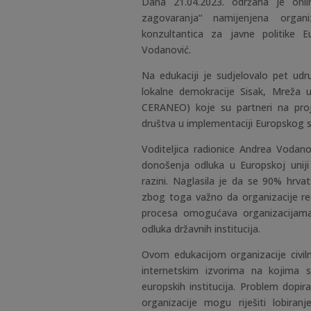
Dana 21.04.2023. održana je onlin
zagovaranja“ namijenjena organi
konzultantica za javne politike Eu
Vodanović.
Na edukaciji je sudjelovalo pet udr
lokalne demokracije Sisak, Mreža 
CERANEO) koje su partneri na proje
društva u implementaciji Europskog st
Voditeljica radionice Andrea Vodano
donošenja odluka u Europskoj uniji
razini. Naglasila je da se 90% hrv
zbog toga važno da organizacije re
procesa omogućava organizacijama 
odluka državnih institucija.
Ovom edukacijom organizacije civil
internetskim izvorima na kojima 
europskih institucija. Problem dopira
organizacije mogu riješiti lobira