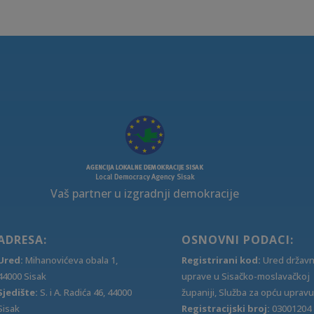
Vaš partner u izgradnji demokracije
ADRESA:
OSNOVNI PODACI:
Ured:
Mihanovićeva obala 1,
Registrirani kod:
Ured držav
44000 Sisak
uprave u Sisačko-moslavačkoj
Sjedište:
S. i A. Radića 46, 44000
županiji, Služba za opću upravu
Sisak
Registracijski broj:
03001204