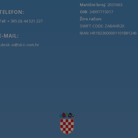
Matični broj:
2031663
TELEFON:
OIB:
34997715017
Žiro račun:
Tel:
+ 385 (0) 44 521 227
SWIFT CODE: ZABAHR2X
IBAN: HR1823600001101881246
E-MAIL:
Ldesk-si@sk.t-com.hr