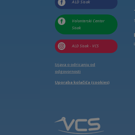

ALD Sisak

Volonterski Centar
Sisak

ALD Sisak - VCS
Izjava o odricanju od
odgovornosti
Uporaba kolačića (cookies)