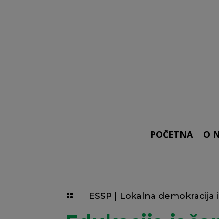
POČETNA
O 
ESSP
|
Lokalna demokracija i
