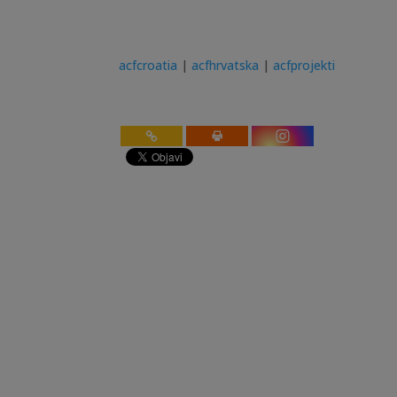
acfcroatia
|
acfhrvatska
|
acfprojekti