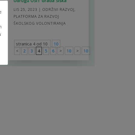
Udrugu OSIT Grada Siska
LIS 25, 2023
|
ODRŽIVI RAZVOJ
,
e
PLATFORMA ZA RAZVOJ
ŠKOLSKOG VOLONTIRANJA
m
u
stranica 4 od 10
10
<
2
3
4
5
6
>
10
>
10