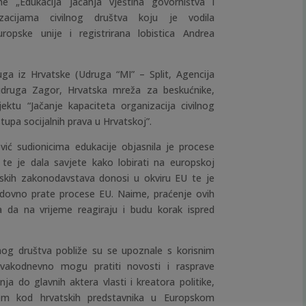
e „Edukacija jačanja vještina govorništva i
zacijama civilnog društva koju je vodila
ropske unije i registrirana lobistica Andrea
uga iz Hrvatske (Udruga “MI” – Split, Agencija
udruga Zagor, Hrvatska mreža za beskućnike,
ktu “Jačanje kapaciteta organizacija civilnog
upa socijalnih prava u Hrvatskoj”.
vić sudionicima edukacije objasnila je procese
 te je dala savjete kako lobirati na europskoj
atskih zakonodavstava donosi u okviru EU te je
dovno prate procese EU. Naime, praćenje ovih
da na vrijeme reagiraju i budu korak ispred
nog društva pobliže su se upoznale s korisnim
svakodnevno mogu pratiti novosti i rasprave
nja do glavnih aktera vlasti i kreatora politike,
njem kod hrvatskih predstavnika u Europskom