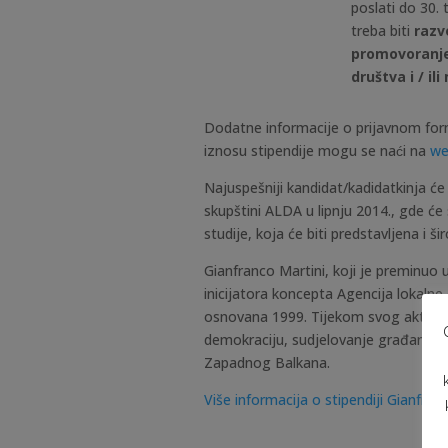
poslati do 30. 
treba biti
razv
promovoranje
društva i / i
Dodatne informacije o prijavnom form
iznosu stipendije mogu se naći na
we
Najuspešniji kandidat/kadidatkinja će
skupštini ALDA u lipnju 2014., gde će
studije, koja će biti predstavljena i
šir
Gianfranco Martini, koji je preminuo 
inicijatora koncepta Agencija lokalne
osnovana 1999. Tijekom svog aktivno
demokraciju, sudjelovanje građana i 
Zapadnog Balkana.
Više informacija o stipendiji Gianfran