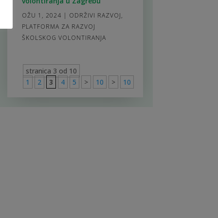
volontiranja u Zagrebu
OŽU 1, 2024
|
ODRŽIVI RAZVOJ
,
PLATFORMA ZA RAZVOJ
ŠKOLSKOG VOLONTIRANJA
stranica 3 od 10
1
2
3
4
5
>
10
>
10