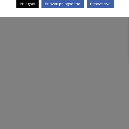
Prilagodi
Prihvati prilagođeno
Prihvati sve