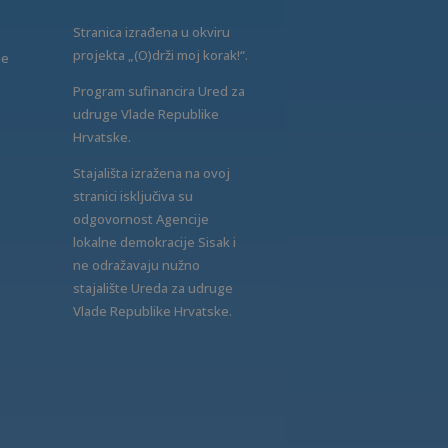
Stranica izrađena u okviru
projekta „(O)drži moj korak!“.
ne
Program sufinancira Ured za
udruge Vlade Republike
Hrvatske.
Stajališta izražena na ovoj
stranici isključiva su
odgovornost Agencije
lokalne demokracije Sisak i
ne odražavaju nužno
stajalište Ureda za udruge
Vlade Republike Hrvatske.