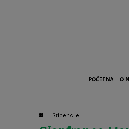
POČETNA
O 
Stipendije
