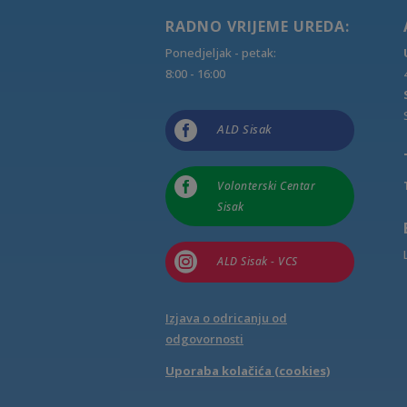
RADNO VRIJEME UREDA:
Ponedjeljak - petak:
8:00 - 16:00

ALD Sisak

Volonterski Centar
Sisak

ALD Sisak - VCS
Izjava o odricanju od
odgovornosti
Uporaba kolačića (cookies)