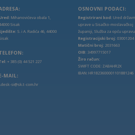
ADRESA:
OSNOVNI PODACI:
Ured:
Mihanovićeva obala 1,
Registrirani kod:
Ured držav
44000 Sisak
uprave u Sisačko-moslavačkoj
Sjedište:
S. i A. Radića 46, 44000
županiji, Služba za opću upravu
Sisak
Registracijski broj:
03001204
Matični broj:
2031663
TELEFON:
OIB:
34997715017
Žiro račun:
Tel:
+ 385 (0) 44 521 227
SWIFT CODE: ZABAHR2X
IBAN: HR1823600001101881246
E-MAIL:
Ldesk-si@sk.t-com.hr