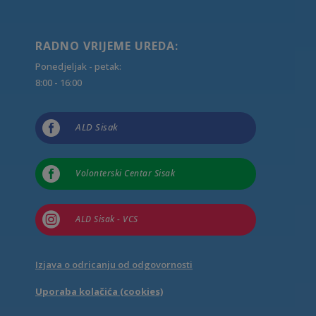
RADNO VRIJEME UREDA:
Ponedjeljak - petak:
8:00 - 16:00

ALD Sisak

Volonterski Centar Sisak

ALD Sisak - VCS
Izjava o odricanju od odgovornosti
Uporaba kolačića (cookies)