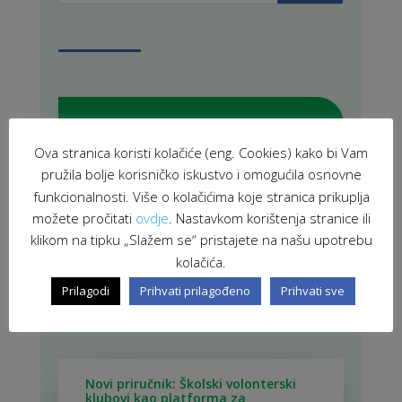
PROJEKTI U PROVEDBI
Ova stranica koristi kolačiće (eng. Cookies) kako bi Vam
pružila bolje korisničko iskustvo i omogućila osnovne
funkcionalnosti. Više o kolačićima koje stranica prikuplja
ZAVRŠENI PROJEKTI
možete pročitati
ovdje
. Nastavkom korištenja stranice ili
klikom na tipku „Slažem se“ pristajete na našu upotrebu
kolačića.
Prilagodi
Prihvati prilagođeno
Prihvati sve
POVEZANE NOVOSTI
Novi priručnik: Školski volonterski
klubovi kao platforma za