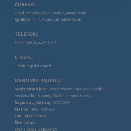
ADRESA:
Ured:
Mihanovićeva obala 1, 44000 Sisak
Sjedište:
S. i A. Radića 46, 44000 Sisak
TELEFON:
Tel:
+ 385 (0) 44 521 227
E-MAIL:
Ldesk-si@sk.t-com.hr
OSNOVNI PODACI:
Registrirani kod:
Ured državne uprave u Sisačko-
moslavačkoj županiji, Služba za opću upravu
Registracijski broj:
03001204
Matični broj:
2031663
OIB:
34997715017
Žiro račun:
SWIFT CODE: ZABAHR2X