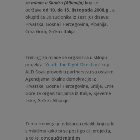
za mlade u Skadru (Albanija)
koji se
održava
od 10. do 15. listopada 2008.g.,
a
okupiti će 30 sudionika iz šest (6) država:
Hrvatska, Bosna i Hercegovina, Albanija,
Crna Gora, Grčka i Italija.
Trening za mlade se organizira u sklopu
projekta
“Youth: the Right Direction”
koji
ALD Sisak provodi u partnerstvu sa ostalim
Agencijama lokalne demokracije iz
Hrvatske, Bosne i Hercegovine, Srbije, Crne
Gore te organizacijama iz Italije, Sjeverne
Irske, Grčke i Albanije.
Tema treninga je
edukacija mladih koji rade
s mladima
kako bi se postigo cilj projekta,
a to je: omogućiti
mladim