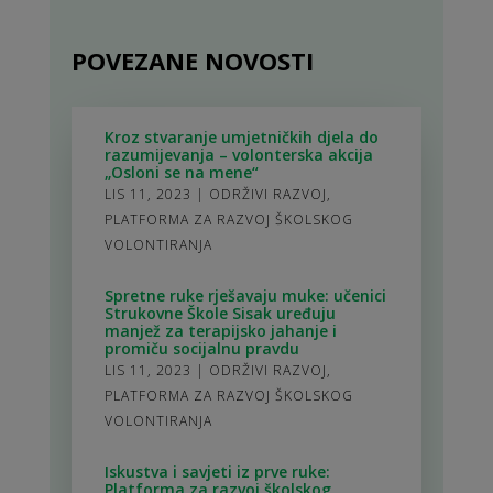
POVEZANE NOVOSTI
Kroz stvaranje umjetničkih djela do
razumijevanja – volonterska akcija
„Osloni se na mene“
LIS 11, 2023
|
ODRŽIVI RAZVOJ
,
PLATFORMA ZA RAZVOJ ŠKOLSKOG
VOLONTIRANJA
Spretne ruke rješavaju muke: učenici
Strukovne Škole Sisak uređuju
manjež za terapijsko jahanje i
promiču socijalnu pravdu
LIS 11, 2023
|
ODRŽIVI RAZVOJ
,
PLATFORMA ZA RAZVOJ ŠKOLSKOG
VOLONTIRANJA
Iskustva i savjeti iz prve ruke:
Platforma za razvoj školskog