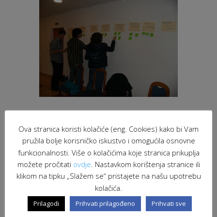
Ova stranica koristi kolačiće (eng. Cookies) kako bi Vam
pružila bolje korisničko iskustvo i omogućila osnovne
funkcionalnosti. Više o kolačićima koje stranica prikuplja
možete pročitati
ovdje
. Nastavkom korištenja stranice ili
klikom na tipku „Slažem se“ pristajete na našu upotrebu
kolačića.
Prilagodi
Prihvati prilagođeno
Prihvati sve