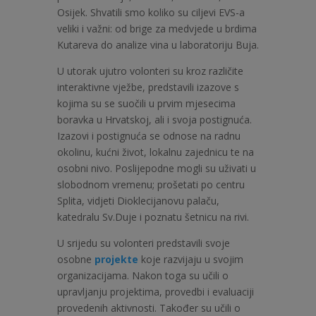
Osijek. Shvatili smo koliko su ciljevi EVS-a
veliki i važni: od brige za medvjede u brdima
Kutareva do analize vina u laboratoriju Buja.
U utorak ujutro volonteri su kroz različite
interaktivne vježbe, predstavili izazove s
kojima su se suočili u prvim mjesecima
boravka u Hrvatskoj, ali i svoja postignuća.
Izazovi i postignuća se odnose na radnu
okolinu, kućni život, lokalnu zajednicu te na
osobni nivo. Poslijepodne mogli su uživati u
slobodnom vremenu; prošetati po centru
Splita, vidjeti Dioklecijanovu palaču,
katedralu Sv.Duje i poznatu šetnicu na rivi.
U srijedu su volonteri predstavili svoje
osobne
projekte
koje razvijaju u svojim
organizacijama. Nakon toga su učili o
upravljanju projektima, provedbi i evaluaciji
provedenih aktivnosti. Također su učili o