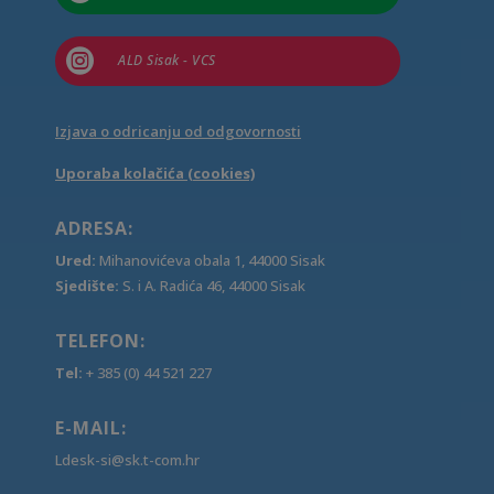

ALD Sisak - VCS
Izjava o odricanju od odgovornosti
Uporaba kolačića (cookies)
ADRESA:
Ured:
Mihanovićeva obala 1, 44000 Sisak
Sjedište:
S. i A. Radića 46, 44000 Sisak
TELEFON:
Tel:
+ 385 (0) 44 521 227
E-MAIL:
Ldesk-si@sk.t-com.hr