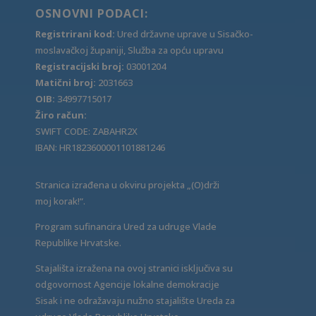
OSNOVNI PODACI:
Registrirani kod:
Ured državne uprave u Sisačko-
moslavačkoj županiji, Služba za opću upravu
Registracijski broj:
03001204
Matični broj:
2031663
OIB:
34997715017
Žiro račun:
SWIFT CODE: ZABAHR2X
IBAN: HR1823600001101881246
Stranica izrađena u okviru projekta „(O)drži
moj korak!“.
Program sufinancira Ured za udruge Vlade
Republike Hrvatske.
Stajališta izražena na ovoj stranici isključiva su
odgovornost Agencije lokalne demokracije
Sisak i ne odražavaju nužno stajalište Ureda za