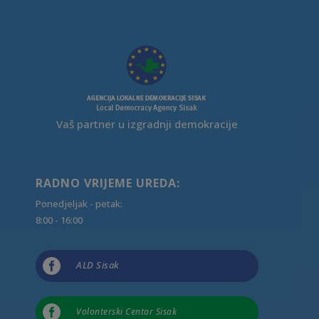
Vaš partner u izgradnji demokracije
RADNO VRIJEME UREDA:
Ponedjeljak - petak:
8:00 - 16:00

ALD Sisak

Volonterski Centar Sisak