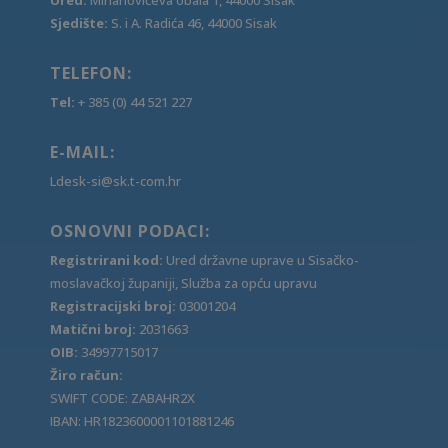
Sjedište:
S. i A. Radića 46, 44000 Sisak
TELEFON:
Tel:
+ 385 (0) 44 521 227
E-MAIL:
Ldesk-si@sk.t-com.hr
OSNOVNI PODACI:
Registrirani kod:
Ured državne uprave u Sisačko-
moslavačkoj županiji, Služba za opću upravu
Registracijski broj:
03001204
Matični broj:
2031663
OIB:
34997715017
Žiro račun:
SWIFT CODE: ZABAHR2X
IBAN: HR1823600001101881246