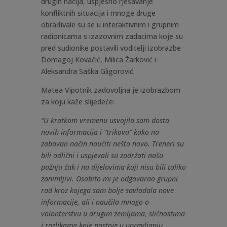
drugih nacija, uspješno rješavanje
konfliktnih situacija i mnoge druge
obrađivale su se u interaktivnim i grupnim
radionicama s izazovnim zadacima koje su
pred sudionike postavili voditelji izobrazbe
Domagoj Kovačić, Milica Žarković i
Aleksandra Saška Gligorović.
Matea Vipotnik zadovoljna je izobrazbom
za koju kaže slijedeće:
“U kratkom vremenu usvojila sam dosta
novih informacija i “trikova” kako na
zabavan način naučiti nešto novo. Treneri su
bili odlični i uspjevali su zadržati našu
pažnju čak i na dijelovima koji nisu bili toliko
zanimljivi. Osobito mi je odgovarao grupni
rad kroz kojega sam bolje savladala nove
informacije, ali i naučila mnogo o
volonterstvu u drugim zemljama, sličnostima
i razlikama koje postoje u upravljanju