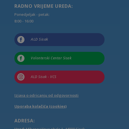
RADNO VRIJEME UREDA:
Ponedjeljak - petak:
8:00 - 16:00

ALD Sisak

Volonterski Centar Sisak

ALD Sisak - VCS
Izjava o odricanju od odgovornosti
Uporaba kolačića (cookies)
ADRESA:
Ured:
Mihanovićeva obala 1, 44000 Sisak