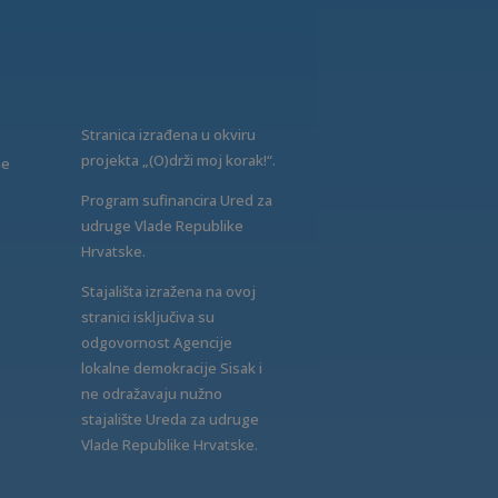
Stranica izrađena u okviru
projekta „(O)drži moj korak!“.
ne
Program sufinancira Ured za
udruge Vlade Republike
Hrvatske.
Stajališta izražena na ovoj
stranici isključiva su
odgovornost Agencije
lokalne demokracije Sisak i
ne odražavaju nužno
stajalište Ureda za udruge
Vlade Republike Hrvatske.