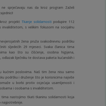
or ne sprječavaju nas da kroz program Zaželi
jednici!
 kroz projekt
Tkanje solidarnosti
podupire 112
s invaliditetom, s velikim fokusom na socijalnu
nevjerojatnih žena pruža svakodnevnu podršku
iti sljedećih 29 mjeseci. Svaka članica tima
ima kao što su čišćenje, osobna higijena,
, odlazak liječniku te dostava paketa kućanskih i
u kućnim poslovima. Naš tim žena nisu samo
sku podršku i druženje što je korisnicima najviše
pomaže u borbi protiv osjećaja usamljenosti i
 osobama i osobama s invaliditetom.
tima nastojimo tkati tkaninu solidarnosti koja
o najpotrebnije.