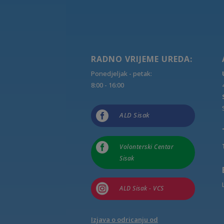
RADNO VRIJEME UREDA:
Ponedjeljak - petak:
8:00 - 16:00

ALD Sisak

Volonterski Centar
Sisak

ALD Sisak - VCS
Izjava o odricanju od