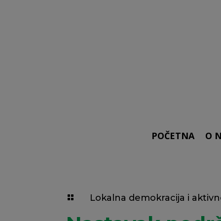
POČETNA
O 
Lokalna demokracija i aktiv
