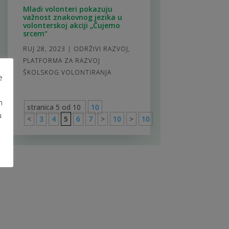
Mladi volonteri pokazuju
važnost znakovnog jezika u
volonterskoj akciji „Čujemo
srcem“
RUJ 28, 2023
|
ODRŽIVI RAZVOJ
,
PLATFORMA ZA RAZVOJ
ŠKOLSKOG VOLONTIRANJA
e
m
stranica 5 od 10
10
u
<
3
4
5
6
7
>
10
>
10