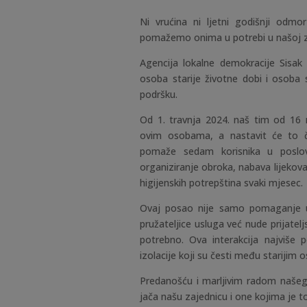
Ni vrućina ni ljetni godišnji odm
pomažemo onima u potrebi u našoj za
Agencija lokalne demokracije Sisak
osoba starije životne dobi i osoba 
podršku.
Od 1. travnja 2024. naš tim od 16 
ovim osobama, a nastavit će to čin
pomaže sedam korisnika u poslov
organiziranje obroka, nabava lijekova
higijenskih potrepština svaki mjesec.
Ovaj posao nije samo pomaganje 
pružateljice usluga već nude prijatelj
potrebno. Ova interakcija najviše 
izolacije koji su česti među starijim
Predanošću i marljivim radom našeg 
jača našu zajednicu i one kojima je t