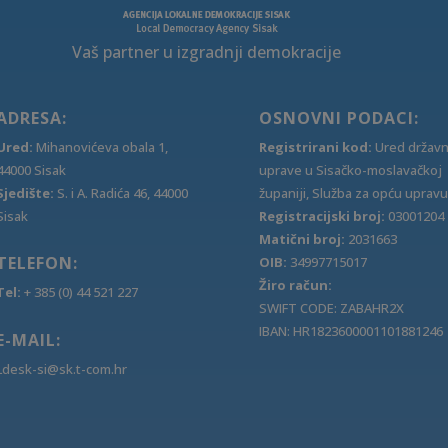
Vaš partner u izgradnji demokracije
ADRESA:
OSNOVNI PODACI:
Ured:
Mihanovićeva obala 1,
Registrirani kod:
Ured držav
44000 Sisak
uprave u Sisačko-moslavačkoj
Sjedište:
S. i A. Radića 46, 44000
županiji, Služba za opću upravu
Sisak
Registracijski broj:
03001204
Matični broj:
2031663
TELEFON:
OIB:
34997715017
Žiro račun:
Tel:
+ 385 (0) 44 521 227
SWIFT CODE: ZABAHR2X
IBAN: HR1823600001101881246
E-MAIL:
Ldesk-si@sk.t-com.hr