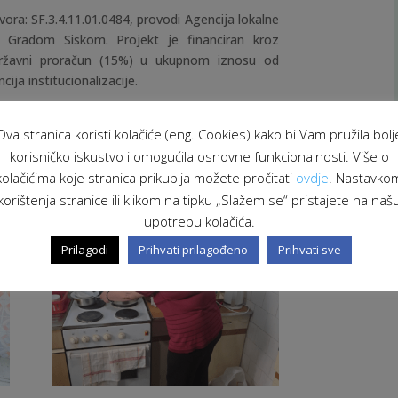
vora: SF.3.4.11.01.0484, provodi Agencija lokalne
s Gradom Siskom. Projekt je financiran kroz
 Državni proračun (15%) u ukupnom iznosu od
ija institucionalizacije.
Ova stranica koristi kolačiće (eng. Cookies) kako bi Vam pružila bolj
korisničko iskustvo i omogućila osnovne funkcionalnosti. Više o
kolačićima koje stranica prikuplja možete pročitati
ovdje
. Nastavko
korištenja stranice ili klikom na tipku „Slažem se“ pristajete na naš
upotrebu kolačića.
Prilagodi
Prihvati prilagođeno
Prihvati sve