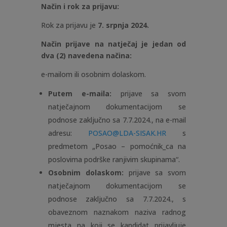
Način i rok za prijavu:
Rok za prijavu je
7. srpnja 2024.
Način prijave na natječaj je jedan od
dva (2) navedena načina:
e-mailom ili osobnim dolaskom.
Putem e-maila:
prijave sa svom
natječajnom dokumentacijom se
podnose zaključno sa 7.7.2024., na e-mail
adresu:
POSAO@LDA-SISAK.HR
s
predmetom „Posao – pomoćnik_ca na
poslovima podrške ranjivim skupinama“.
Osobnim dolaskom:
prijave sa svom
natječajnom dokumentacijom se
podnose zaključno sa 7.7.2024., s
obaveznom naznakom naziva radnog
mjesta na koji se kandidat prijavljuje