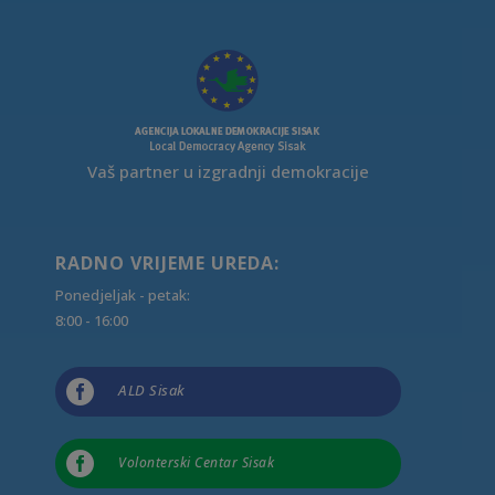
Vaš partner u izgradnji demokracije
RADNO VRIJEME UREDA:
Ponedjeljak - petak:
8:00 - 16:00

ALD Sisak

Volonterski Centar Sisak