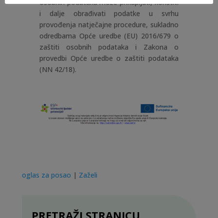
osobnih podataka može prikupljati, koristiti
i dalje obrađivati podatke u svrhu
provođenja natječajne procedure, sukladno
odredbama Opće uredbe (EU) 2016/679 o
zaštiti osobnih podataka i Zakona o
provedbi Opće uredbe o zaštiti podataka
(NN 42/18).
oglas za posao
|
Zaželi
PRETRAŽI STRANICU