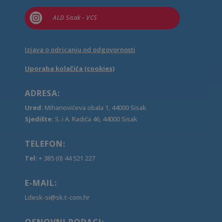

ALD Sisak - VCS
Izjava o odricanju od odgovornosti
Uporaba kolačića (cookies)
ADRESA:
Ured:
Mihanovićeva obala 1, 44000 Sisak
Sjedište:
S. i A. Radića 46, 44000 Sisak
TELEFON:
Tel:
+ 385 (0) 44 521 227
E-MAIL:
Ldesk-si@sk.t-com.hr
OSNOVNI PODACI: