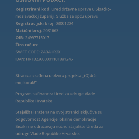
Registrirani kod:
Ured državne uprave u Sisačko-
moslavačkoj županiji, Služba za opću upravu
Registracijski broj:
03001204
Matični broj:
2031663
OIB:
34997715017
Žiro račun:
SWIFT CODE: ZABAHR2X
IBAN: HR1823600001101881246
Stranica izrađena u okviru projekta „(O)drži
moj korak!“.
Program sufinancira Ured za udruge Vlade
Republike Hrvatske.
Stajališta izražena na ovoj stranici isključiva su
odgovornost Agencije lokalne demokracije
Sisak i ne odražavaju nužno stajalište Ureda za
udruge Vlade Republike Hrvatske.