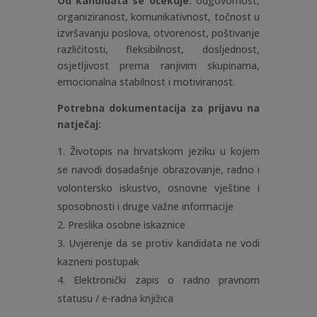
Od kandidata se očekuje:
odgovornost,
organiziranost, komunikativnost, točnost u
izvršavanju poslova, otvorenost, poštivanje
različitosti, fleksibilnost, dosljednost,
osjetljivost prema ranjivim skupinama,
emocionalna stabilnost i motiviranost.
Potrebna dokumentacija za prijavu na
natječaj:
Životopis na hrvatskom jeziku u kojem
se navodi dosadašnje obrazovanje, radno i
volontersko iskustvo, osnovne vještine i
sposobnosti i druge važne informacije
Preslika osobne iskaznice
Uvjerenje da se protiv kandidata ne vodi
kazneni postupak
Elektronički zapis o radno pravnom
statusu / e-radna knjižica