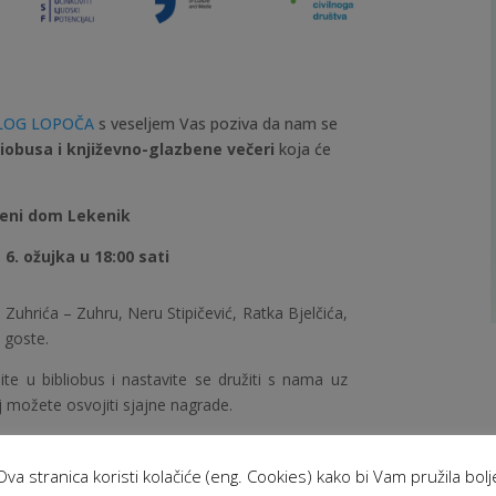
ELOG LOPOČA
s veseljem Vas poziva da nam se
liobusa i književno-glazbene večeri
koja će
eni dom Lekenik
 6. ožujka u 18:00 sati
uhrića – Zuhru, Neru Stipičević, Ratka Bjelčića,
 goste.
e u bibliobus i nastavite se družiti s nama uz
 možete osvojiti sjajne nagrade.
Ova stranica koristi kolačiće (eng. Cookies) kako bi Vam pružila bolj