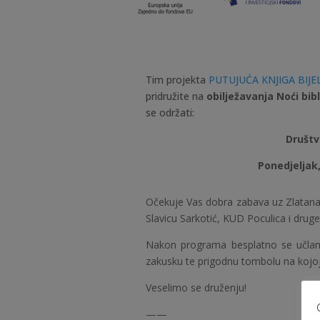
Tim projekta
PUTUJUĆA KNJIGA BIJ
pridružite na
obilježavanja Noći bib
se održati:
Društv
Ponedjeljak,
Očekuje Vas dobra zabava uz Zlatana Z
Slavicu Sarkotić, KUD Poculica i druge
Nakon programa besplatno se učlanit
zakusku te prigodnu tombolu na kojoj
Veselimo se druženju!
——