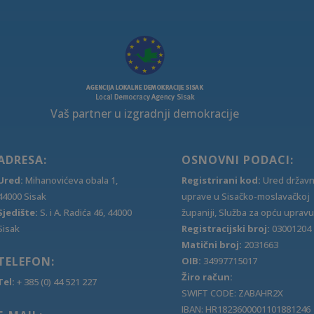
Vaš partner u izgradnji demokracije
ADRESA:
OSNOVNI PODACI:
Ured:
Mihanovićeva obala 1,
Registrirani kod:
Ured držav
44000 Sisak
uprave u Sisačko-moslavačkoj
Sjedište:
S. i A. Radića 46, 44000
županiji, Služba za opću upravu
Sisak
Registracijski broj:
03001204
Matični broj:
2031663
TELEFON:
OIB:
34997715017
Žiro račun:
Tel:
+ 385 (0) 44 521 227
SWIFT CODE: ZABAHR2X
IBAN: HR1823600001101881246