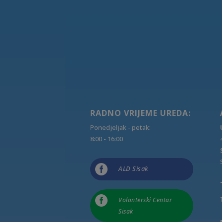
RADNO VRIJEME UREDA:
Ponedjeljak - petak:
8:00 - 16:00

ALD Sisak

Volonterski Centar
Sisak