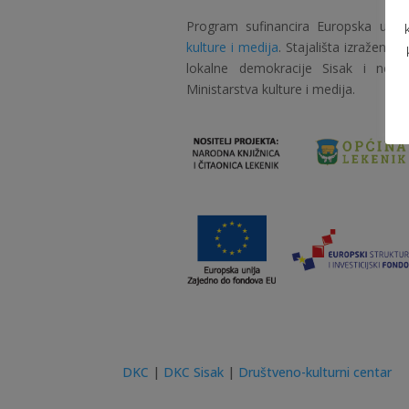
Program sufinancira Europska unija
kulture i medija
. Stajališta izražena
lokalne demokracije Sisak i ne o
Ministarstva kulture i medija.
DKC
|
DKC Sisak
|
Društveno-kulturni centar