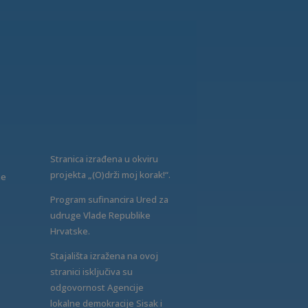
Stranica izrađena u okviru
projekta „(O)drži moj korak!“.
ne
Program sufinancira Ured za
udruge Vlade Republike
Hrvatske.
Stajališta izražena na ovoj
stranici isključiva su
odgovornost Agencije
lokalne demokracije Sisak i