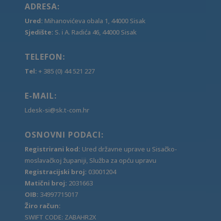
ADRESA:
Ured:
Mihanovićeva obala 1, 44000 Sisak
Sjedište:
S. i A. Radića 46, 44000 Sisak
TELEFON:
Tel:
+ 385 (0) 44 521 227
E-MAIL:
Ldesk-si@sk.t-com.hr
OSNOVNI PODACI:
Registrirani kod:
Ured državne uprave u Sisačko-
moslavačkoj županiji, Služba za opću upravu
Registracijski broj:
03001204
Matični broj:
2031663
OIB:
34997715017
Žiro račun:
SWIFT CODE: ZABAHR2X