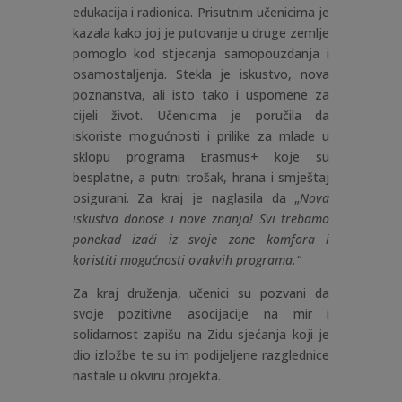
edukacija i radionica. Prisutnim učenicima je
kazala kako joj je putovanje u druge zemlje
pomoglo kod stjecanja samopouzdanja i
osamostaljenja. Stekla je iskustvo, nova
poznanstva, ali isto tako i uspomene za
cijeli život. Učenicima je poručila da
iskoriste mogućnosti i prilike za mlade u
sklopu programa Erasmus+ koje su
besplatne, a putni trošak, hrana i smještaj
osigurani. Za kraj je naglasila da „
Nova
iskustva donose i nove znanja! Svi trebamo
ponekad izaći iz svoje zone komfora i
koristiti mogućnosti ovakvih programa.“
Za kraj druženja, učenici su pozvani da
svoje pozitivne asocijacije na mir i
solidarnost zapišu na Zidu sjećanja koji je
dio izložbe te su im podijeljene razglednice
nastale u okviru projekta.