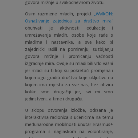
govora mržnje u svakodnevnom životu.
Osim razmjene mladih, projekt
„WalkON:
Osnaživanje zajednica za društvo mira“
obuhvati je aktivnosti edukacije i
umrežavanja mladih, osobe koje rade s
mladima i nastavnike, a sve kako bi
zajednički radili na pomirenju, suzbijanju
govora mržnje i promicanju važnosti
izgradnje mira. Ovdje su mladi bili vrlo važni
jer mladi su ti koji su pokretači promjena i
koji mogu graditi društvo koje uključivo i u
kojem ima mjesta za sve nas, bez obzira
koliko smo drugačiji jer, svi mi smo
jedinstveni, a time i drugačiji.
U sklopu otvorenja izložbe, održana je
interaktivna radionica s učenicima na temu
međunarodne mobilnosti unutar Erasmus+
programa s naglaskom na volontiranje,