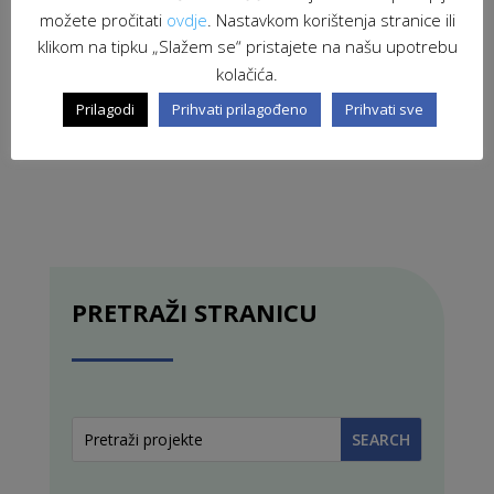
možete pročitati
ovdje
. Nastavkom korištenja stranice ili
klikom na tipku „Slažem se“ pristajete na našu upotrebu
kolačića.
Prilagodi
Prihvati prilagođeno
Prihvati sve
PRETRAŽI STRANICU