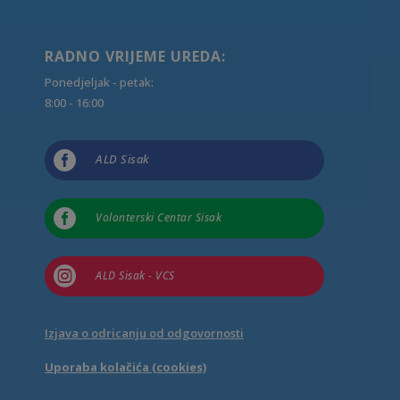
RADNO VRIJEME UREDA:
Ponedjeljak - petak:
8:00 - 16:00

ALD Sisak

Volonterski Centar Sisak

ALD Sisak - VCS
Izjava o odricanju od odgovornosti
Uporaba kolačića (cookies)