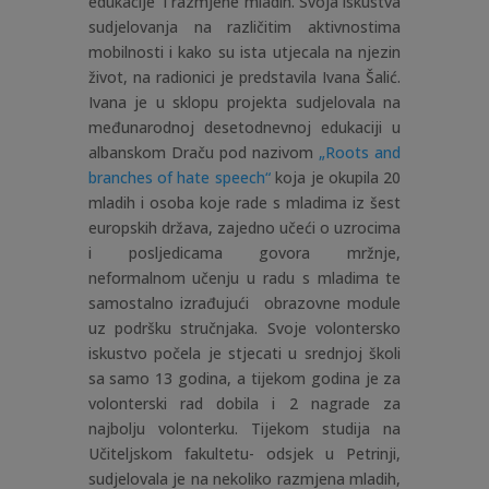
edukacije i razmjene mladih. Svoja iskustva
sudjelovanja na različitim aktivnostima
mobilnosti i kako su ista utjecala na njezin
život, na radionici je predstavila Ivana Šalić.
Ivana je u sklopu projekta sudjelovala na
međunarodnoj desetodnevnoj edukaciji u
albanskom Draču pod nazivom
„Roots and
branches of hate speech“
koja je okupila 20
mladih i osoba koje rade s mladima iz šest
europskih država, zajedno učeći o uzrocima
i posljedicama govora mržnje,
neformalnom učenju u radu s mladima te
samostalno izrađujući obrazovne module
uz podršku stručnjaka. Svoje volontersko
iskustvo počela je stjecati u srednjoj školi
sa samo 13 godina, a tijekom godina je za
volonterski rad dobila i 2 nagrade za
najbolju volonterku. Tijekom studija na
Učiteljskom fakultetu- odsjek u Petrinji,
sudjelovala je na nekoliko razmjena mladih,