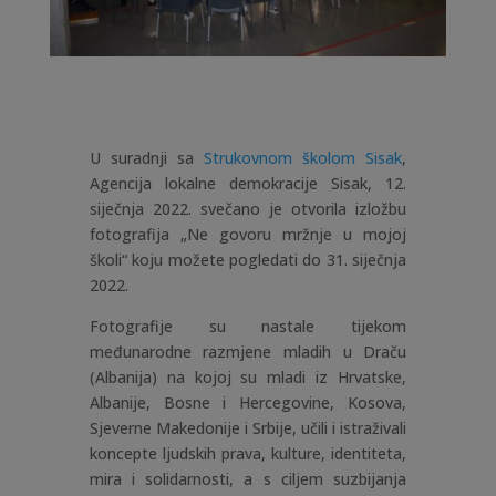
U suradnji sa
Strukovnom školom Sisak
,
Agencija lokalne demokracije Sisak, 12.
siječnja 2022. svečano je otvorila izložbu
fotografija „Ne govoru mržnje u mojoj
školi“ koju možete pogledati do 31. siječnja
2022.
Fotografije su nastale tijekom
međunarodne razmjene mladih u Draču
(Albanija) na kojoj su mladi iz Hrvatske,
Albanije, Bosne i Hercegovine, Kosova,
Sjeverne Makedonije i Srbije, učili i istraživali
koncepte ljudskih prava, kulture, identiteta,
mira i solidarnosti, a s ciljem suzbijanja