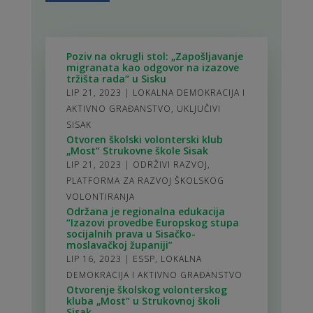
Poziv na okrugli stol: „Zapošljavanje
migranata kao odgovor na izazove
tržišta rada“ u Sisku
LIP 21, 2023
|
LOKALNA DEMOKRACIJA I
AKTIVNO GRAĐANSTVO
,
UKLJUČIVI
SISAK
Otvoren školski volonterski klub
„Most“ Strukovne škole Sisak
LIP 21, 2023
|
ODRŽIVI RAZVOJ
,
PLATFORMA ZA RAZVOJ ŠKOLSKOG
VOLONTIRANJA
Održana je regionalna edukacija
“Izazovi provedbe Europskog stupa
socijalnih prava u Sisačko-
moslavačkoj županiji”
LIP 16, 2023
|
ESSP
,
LOKALNA
DEMOKRACIJA I AKTIVNO GRAĐANSTVO
Otvorenje školskog volonterskog
kluba „Most“ u Strukovnoj školi
Sisak