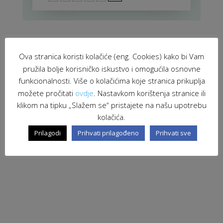
Ova stranica koristi kolačiće (eng. Cookies) kako bi Vam
pružila bolje korisničko iskustvo i omogućila osnovne
funkcionalnosti. Više o kolačićima koje stranica prikuplja
možete pročitati
ovdje
. Nastavkom korištenja stranice ili
klikom na tipku „Slažem se“ pristajete na našu upotrebu
kolačića.
Prilagodi
Prihvati prilagođeno
Prihvati sve