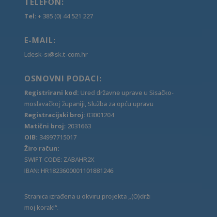
TELEFON:
Tel:
+ 385 (0) 44 521 227
E-MAIL:
Ldesk-si@sk.t-com.hr
OSNOVNI PODACI:
Registrirani kod:
Ured državne uprave u Sisačko-
moslavačkoj županiji, Služba za opću upravu
Registracijski broj:
03001204
Matični broj:
2031663
OIB:
34997715017
Žiro račun:
SWIFT CODE: ZABAHR2X
IBAN: HR1823600001101881246
Stranica izrađena u okviru projekta „(O)drži
moj korak!“.