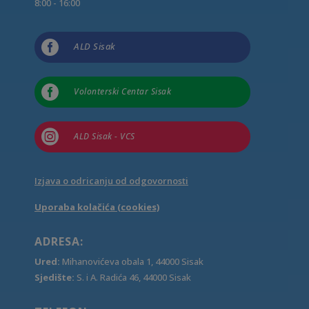
8:00 - 16:00

ALD Sisak

Volonterski Centar Sisak

ALD Sisak - VCS
Izjava o odricanju od odgovornosti
Uporaba kolačića (cookies)
ADRESA:
Ured:
Mihanovićeva obala 1, 44000 Sisak
Sjedište:
S. i A. Radića 46, 44000 Sisak