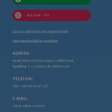

ALD Sisak - VCS
Izjava o odricanju od odgovornosti
Uporaba kolačića (cookies)
ADRESA:
Ured:
Mihanovićeva obala 1, 44000 Sisak
Sjedište:
S. i A. Radića 46, 44000 Sisak
TELEFON:
Tel:
+ 385 (0) 44 521 227
E-MAIL:
Ldesk-si@sk.t-com.hr