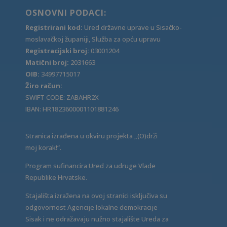
OSNOVNI PODACI:
Registrirani kod:
Ured državne uprave u Sisačko-
moslavačkoj županiji, Služba za opću upravu
Registracijski broj:
03001204
Matični broj:
2031663
OIB:
34997715017
Žiro račun:
SWIFT CODE: ZABAHR2X
IBAN: HR1823600001101881246
Stranica izrađena u okviru projekta „(O)drži
moj korak!“.
Program sufinancira Ured za udruge Vlade
Republike Hrvatske.
Stajališta izražena na ovoj stranici isključiva su
odgovornost Agencije lokalne demokracije
Sisak i ne odražavaju nužno stajalište Ureda za