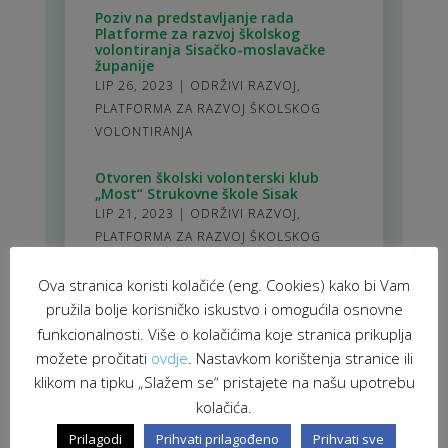
Poziv na predstavljanje rada
Platforme za razvoj školskog
volontiranja Sisačko-moslavačke
županije
LIP 26, 2023
|
ODRŽIVI RAZVOJ
,
PLATFORMA ZA RAZVOJ ŠKOLSKOG
VOLONTIRANJA
Otvoren školski volonterski klub
„Most“ Strukovne škole Sisak
LIP 21, 2023
|
ODRŽIVI RAZVOJ
,
PLATFORMA ZA RAZVOJ ŠKOLSKOG
VOLONTIRANJA
Ova stranica koristi kolačiće (eng. Cookies) kako bi Vam
pružila bolje korisničko iskustvo i omogućila osnovne
stranica 7 od 10
10
<
5
6
7
8
9
>
10
funkcionalnosti. Više o kolačićima koje stranica prikuplja
možete pročitati
ovdje
. Nastavkom korištenja stranice ili
klikom na tipku „Slažem se“ pristajete na našu upotrebu
kolačića.
Prilagodi
Prihvati prilagođeno
Prihvati sve