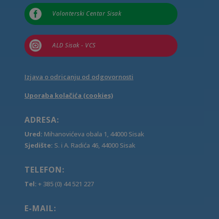

Volonterski Centar Sisak

ALD Sisak - VCS
Izjava o odricanju od odgovornosti
Uporaba kolačića (cookies)
ADRESA:
Ured:
Mihanovićeva obala 1, 44000 Sisak
Sjedište:
S. i A. Radića 46, 44000 Sisak
TELEFON:
Tel:
+ 385 (0) 44 521 227
E-MAIL: