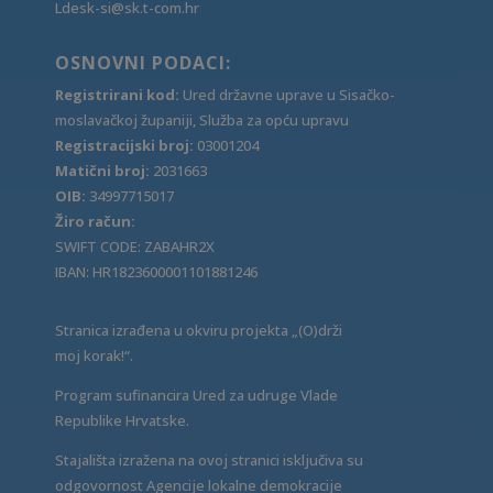
Ldesk-si@sk.t-com.hr
OSNOVNI PODACI:
Registrirani kod:
Ured državne uprave u Sisačko-
moslavačkoj županiji, Služba za opću upravu
Registracijski broj:
03001204
Matični broj:
2031663
OIB:
34997715017
Žiro račun:
SWIFT CODE: ZABAHR2X
IBAN: HR1823600001101881246
Stranica izrađena u okviru projekta „(O)drži
moj korak!“.
Program sufinancira Ured za udruge Vlade
Republike Hrvatske.
Stajališta izražena na ovoj stranici isključiva su
odgovornost Agencije lokalne demokracije