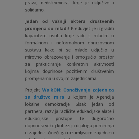
prava, nediskriminira, koje je uključivo i
solidarno.
Jedan od važniji aktera društvenih
promjena su mladi!
Preduvjet je izgraditi
kapacitete osoba koje rade s mladim u
formalnom i neformalnom obrazovnom
sustavu kako bi se mlade uključilo u
mirovno obrazovanje i omogućio prostor
za prakticiranje konkretnih aktivnosti
kojima doprinose pozitivnim društvenim
promjenama u svojim zajednicama.
Projekt
WalkON: Osnaživanje zajednica
za društvo mira
u kojem je Agencija
lokalne demokracije Sisak jedan od
partnera, razvija različite edukacijske alate i
edukacijske pristupe te dugoročno
doprinosi većoj koheziji i dijalogu pomirenja
u zajednici čineći ga razumljivijim zajednici i