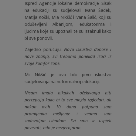
Ispred Agencije lokalne demokracije Sisak
na edukaciji su sudjelovali Ivana Šadek,
Matija Koški, Mia Nikšić i Ivana Šalić, koji su
oduševljeni Albanijom, edukatorima i
ljudima koje su upoznali te su istaknuli kako
bi sve ponovili.
Zajedno poručuju:
Nova iskustva donose i
nove znanja, svi trebamo ponekad izaći iz
svoje komfor zone.
Mii Nikšić je ovo bilo prvo iskustvo
sudjelovanja na neformalnoj edukaciji:
Nisam imala nikakvih očekivanja niti
percepciju kako bi to sve moglo izgledati, ali
nakon ovih 10 dana potpuno sam
promijenila mišljenje i veoma sam
zadovoljna ishodom. Svi smo se uspjeli
povezati, bilo je nevjerojatno.