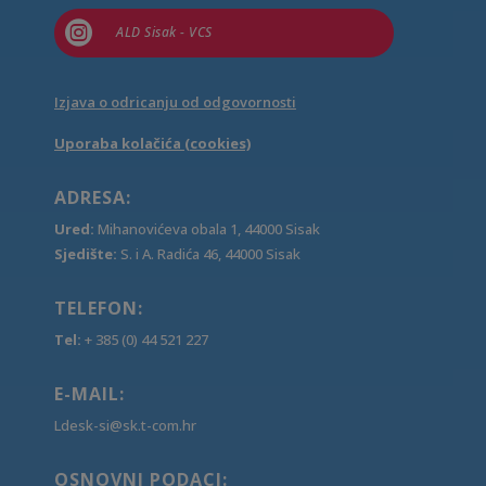

ALD Sisak - VCS
Izjava o odricanju od odgovornosti
Uporaba kolačića (cookies)
ADRESA:
Ured:
Mihanovićeva obala 1, 44000 Sisak
Sjedište:
S. i A. Radića 46, 44000 Sisak
TELEFON:
Tel:
+ 385 (0) 44 521 227
E-MAIL:
Ldesk-si@sk.t-com.hr
OSNOVNI PODACI: