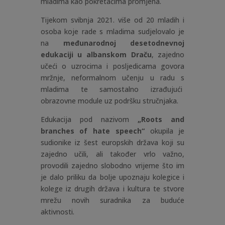
mladima kao pokretačima promjena.
Tijekom svibnja 2021. više od 20 mladih i
osoba koje rade s mladima sudjelovalo je
na
međunarodnoj desetodnevnoj
edukaciji u albanskom Draču
, zajedno
učeći o uzrocima i posljedicama govora
mržnje, neformalnom učenju u radu s
mladima te samostalno izrađujući
obrazovne module uz podršku stručnjaka.
Edukacija pod nazivom
„Roots and
branches of hate speech“
okupila je
sudionike iz šest europskih država koji su
zajedno učili, ali također vrlo važno,
provodili zajedno slobodno vrijeme što im
je dalo priliku da bolje upoznaju kolegice i
kolege iz drugih država i kultura te stvore
mrežu novih suradnika za buduće
aktivnosti.