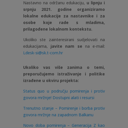
Nastavno na održanu edukaciju,
u lipnju i
srpnju 2021. godine organiziramo
lokalne edukacije za nastavnike i za
osobe koje rade s mladima,
prilagođene lokalnom kontekstu.
Ukoliko ste zainteresirani sudjelovati na
edukacijama,
javite nam se
na e-mail:
Ldesk-si@sk.t-com.hr
Ukoliko vas više zanima o temi,
preporučujemo istraživanje i politike
izrađene u okviru projekta:
Status quo u području pomirenja i protiv
govora mržnje! Dostupni alati i resursi
Trenutno stanje – Pomirenje i borba protiv
govora mržnje na zapadnom Balkanu
Novo doba pomirenja – Generacija Z kao