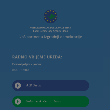
Vaš partner u izgradnji demokracije
RADNO VRIJEME UREDA:
Ponedjeljak - petak:
8:00 - 16:00

ALD Sisak

Volonterski Centar Sisak