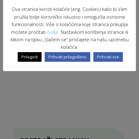
Ova stranica koristi kolačiće (eng. Cookies) kako bi Vam
pružila bolje korisničko iskustvo i omogućila osnovne
funkcionalnosti. Više o kolačićima koje stranica prikuplja
možete pročitati
ovdje
. Nastavkom korištenja stranice ili
klikom na tipku „Slažem se“ pristajete na našu upotrebu
kolačića.
Prilagodi
Prihvati prilagođeno
Prihvati sve