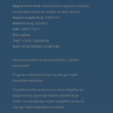
Registrirani kod:
Ured državne uprave u Sisačko-
moslavačkoj županiji, Služba za opću upravu
Registracijski broj:
03001204
Matični broj:
2031663
OIB:
34997715017
Žiro račun:
SWIFT CODE: ZABAHR2X
IBAN: HR1823600001101881246
Stranica izrađena u okviru projekta „(O)drži
moj korak!“.
Program sufinancira Ured za udruge Vlade
Republike Hrvatske.
Stajališta izražena na ovoj stranici isključiva su
odgovornost Agencije lokalne demokracije
Sisak i ne odražavaju nužno stajalište Ureda za
udruge Vlade Republike Hrvatske.