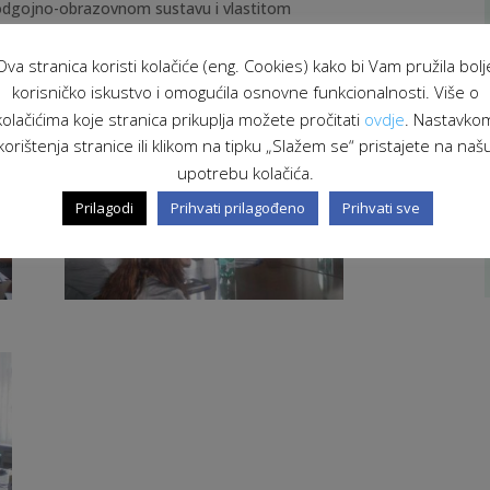
 odgojno-obrazovnom sustavu i vlastitom
ažnosti obrazovanja i mogućnostima koje se
Ova stranica koristi kolačiće (eng. Cookies) kako bi Vam pružila bolj
korisničko iskustvo i omogućila osnovne funkcionalnosti. Više o
kolačićima koje stranica prikuplja možete pročitati
ovdje
. Nastavko
korištenja stranice ili klikom na tipku „Slažem se“ pristajete na naš
upotrebu kolačića.
Prilagodi
Prihvati prilagođeno
Prihvati sve