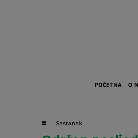
POČETNA
O 
Sastanak
