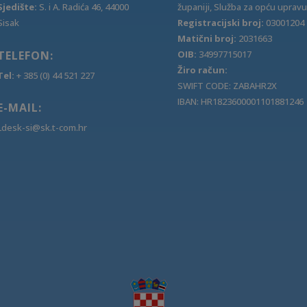
Sjedište:
S. i A. Radića 46, 44000
županiji, Služba za opću upravu
Sisak
Registracijski broj:
03001204
Matični broj:
2031663
TELEFON:
OIB:
34997715017
Žiro račun:
Tel:
+ 385 (0) 44 521 227
SWIFT CODE: ZABAHR2X
IBAN: HR1823600001101881246
E-MAIL:
Ldesk-si@sk.t-com.hr