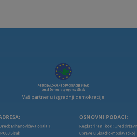
Vaš partner u izgradnji demokracije
ADRESA:
OSNOVNI PODACI:
Ured:
Mihanovićeva obala 1,
Registrirani kod:
Ured držav
44000 Sisak
uprave u Sisačko-moslavačkoj