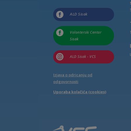

ALD Sisak

Volonterski Centar
Sisak

ALD Sisak - VCS
Izjava o odricanju od
odgovornosti
Uporaba kolačića (cookies)