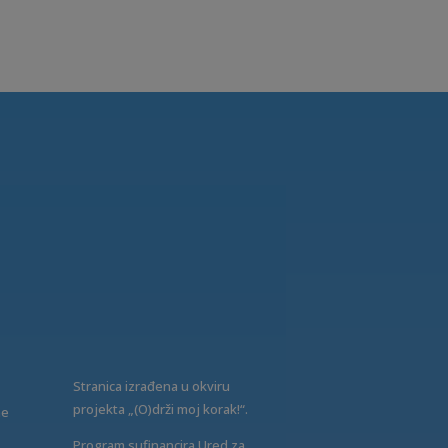
Stranica izrađena u okviru
projekta „(O)drži moj korak!“.
ne
Program sufinancira Ured za