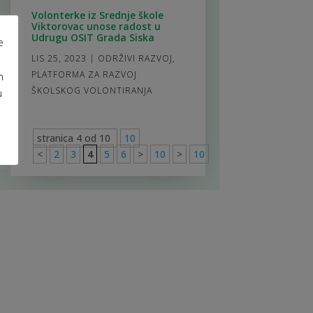
Volonterke iz Srednje škole
Viktorovac unose radost u
Udrugu OSIT Grada Siska
e
LIS 25, 2023
|
ODRŽIVI RAZVOJ
,
PLATFORMA ZA RAZVOJ
m
ŠKOLSKOG VOLONTIRANJA
u
stranica 4 od 10
10
<
2
3
4
5
6
>
10
>
10