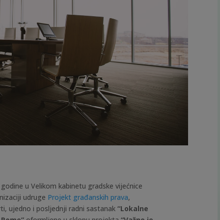
. godine u Velikom kabinetu gradske vijećnice
nizaciji udruge
Projekt građanskih prava
,
ti, ujedno i posljednji radni sastanak
“Lokalne
a Rome”
oformljene u sklopu projekta
“Važno je