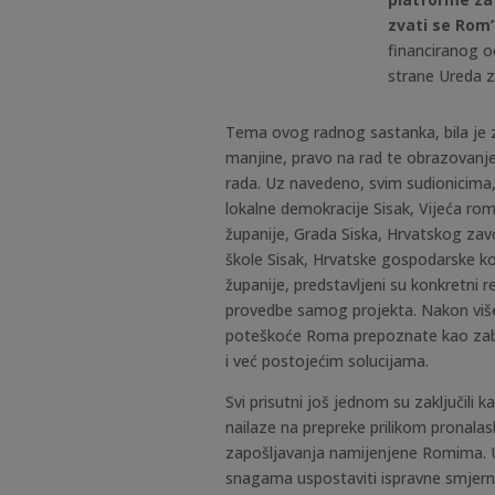
zvati se Rom
financiranog o
strane Ureda z
Tema ovog radnog sastanka, bila je 
manjine, pravo na rad te obrazovanje
rada. Uz navedeno, svim sudionicima,
lokalne demokracije Sisak, Vijeća r
županije, Grada Siska, Hrvatskog zav
škole Sisak, Hrvatske gospodarske 
županije, predstavljeni su konkretni re
provedbe samog projekta. Nakon više
poteškoće Roma prepoznate kao zabri
i već postojećim solucijama.
Svi prisutni još jednom su zaključili 
nailaze na prepreke prilikom pronala
zapošljavanja namijenjene Romima.
snagama uspostaviti ispravne smjerni