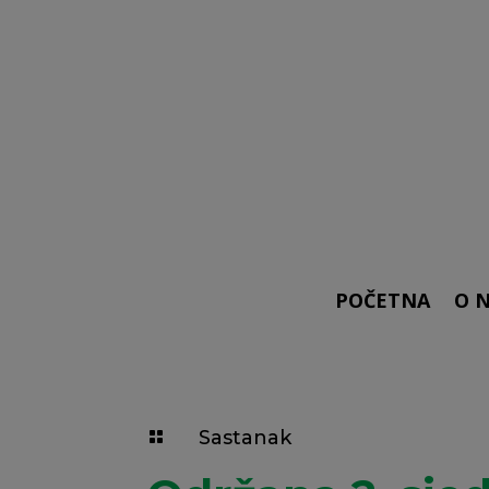
POČETNA
O 
Sastanak
