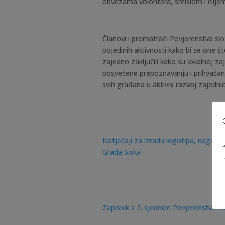
obvezama volontera, smislom i ciljem
Članovi i promatrači Povjerenstva slo
pojedinih aktivnosti kako bi se one što
zajedno zaključili kako su lokalnoj za
posvećene prepoznavanju i prihvaćanju 
svih građana u aktivni razvoj zajednic
Natječaji za izradu logotipa, nagrad
Grada Siska
Zapisnik s 2. sjednice Povjerenstva z