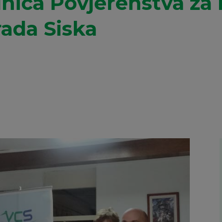
nica Povjerenstva za 
rada Siska