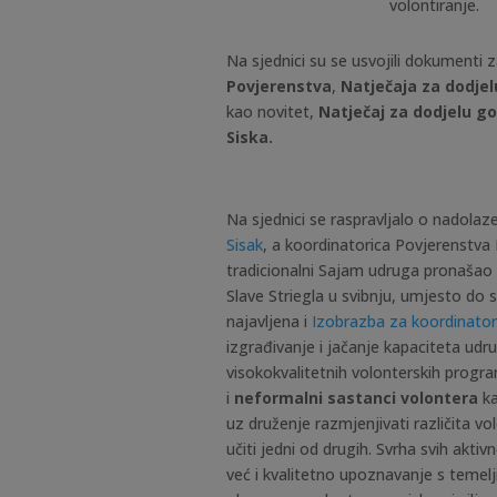
volontiranje.
Na sjednici su se usvojili dokumenti 
Povjerenstva
,
Natječaja za dodje
kao novitet,
Natječaj za dodjelu g
Siska.
Na sjednici se raspravljalo o nadola
Sisak
, a koordinatorica Povjerenstva 
tradicionalni Sajam udruga pronašao 
Slave Striegla u svibnju, umjesto do 
najavljena i
Izobrazba za koordinator
izgrađivanje i jačanje kapaciteta udr
visokokvalitetnih volonterskih progr
i
neformalni sastanci volontera
ka
uz druženje razmjenjivati različita vol
učiti jedni od drugih. Svrha svih akti
već i kvalitetno upoznavanje s temel