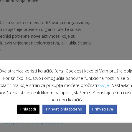
 volontiranja uopće.
žili su se oko izmjena održavanja i organiziranja
 uspješnije provele i organizirale te su svi
jednici potrebne nove aktivnosti koje su
svih vrijednosti volonterstva, ali i uključivanju
e.
Ova stranica koristi kolačiće (eng. Cookies) kako bi Vam pružila bolj
korisničko iskustvo i omogućila osnovne funkcionalnosti. Više o
e volonterima i koordinatorima volontera godine
kolačićima koje stranica prikuplja možete pročitati
ovdje
. Nastavko
korištenja stranice ili klikom na tipku „Slažem se“ pristajete na naš
upotrebu kolačića.
Prilagodi
Prihvati prilagođeno
Prihvati sve
a razvoj volonterstva grada Siska