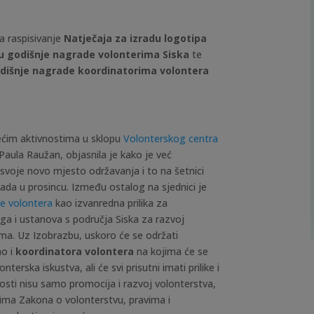
za raspisivanje
Natječaja za izradu logotipa
lu godišnje nagrade volonterima Siska
te
odišnje nagrade koordinatorima volontera
zećim aktivnostima u sklopu
Volonterskog centra
Paula Raužan, objasnila je kako je već
svoje novo mjesto održavanja i to na šetnici
sada u prosincu. Između ostalog na sjednici je
e volontera
kao izvanredna prilika za
uga i ustanova s područja Siska za razvoj
ama. Uz Izobrazbu, uskoro će se održati
o i
koordinatora volontera
na kojima će se
onterska iskustva, ali će svi prisutni
imati prilike i
vnosti nisu samo promocija i razvoj volonterstva,
jima Zakona o volonterstvu, pravima i