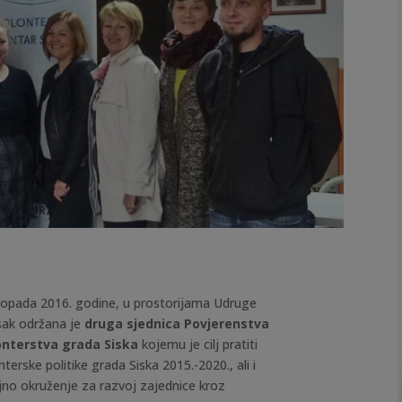
istopada 2016. godine, u prostorijama Udruge
isak održana je
druga sjednica Povjerenstva
onterstva grada Siska
kojemu je cilj pratiti
erske politike grada Siska 2015.-2020., ali i
ajno okruženje za razvoj zajednice kroz