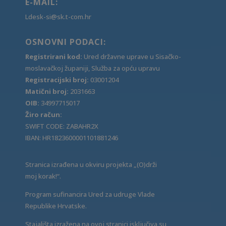
E-MAIL:
Ldesk-si@sk.t-com.hr
OSNOVNI PODACI:
Registrirani kod:
Ured državne uprave u Sisačko-
moslavačkoj županiji, Služba za opću upravu
Registracijski broj:
03001204
Matični broj:
2031663
OIB:
34997715017
Žiro račun:
SWIFT CODE: ZABAHR2X
IBAN: HR1823600001101881246
Stranica izrađena u okviru projekta „(O)drži
moj korak!“.
Program sufinancira Ured za udruge Vlade
Republike Hrvatske.
Stajališta izražena na ovoj stranici isključiva su