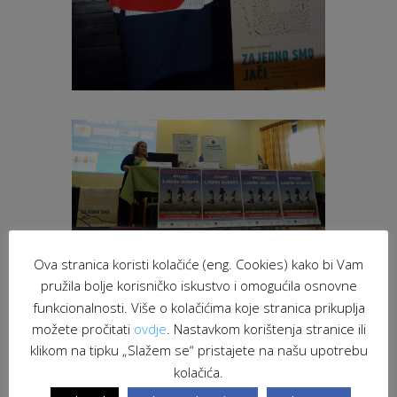
Ova stranica koristi kolačiće (eng. Cookies) kako bi Vam
pružila bolje korisničko iskustvo i omogućila osnovne
funkcionalnosti. Više o kolačićima koje stranica prikuplja
možete pročitati
ovdje
. Nastavkom korištenja stranice ili
klikom na tipku „Slažem se“ pristajete na našu upotrebu
kolačića.