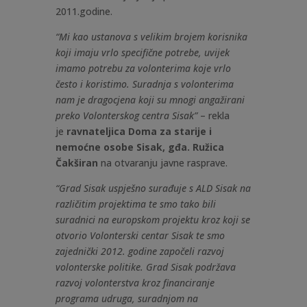
2011.godine.
“Mi kao ustanova s velikim brojem korisnika
koji imaju vrlo specifične potrebe, uvijek
imamo potrebu za volonterima koje vrlo
često i koristimo. Suradnja s volonterima
nam je dragocjena koji su mnogi angažirani
preko Volonterskog centra Sisak”
– rekla
je
ravnateljica Doma za starije i
nemoćne osobe Sisak, gđa. Ružica
Čakširan
na otvaranju javne rasprave.
“Grad Sisak uspješno surađuje s ALD Sisak na
različitim projektima te smo tako bili
suradnici na europskom projektu kroz koji se
otvorio Volonterski centar Sisak te smo
zajednički 2012. godine započeli razvoj
volonterske politike. Grad Sisak podržava
razvoj volonterstva kroz financiranje
programa udruga, suradnjom na