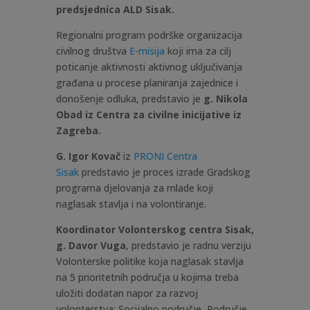
predsjednica ALD Sisak.
Regionalni program podrške organizacija
civilnog društva
E-misija
koji ima za cilj
poticanje aktivnosti aktivnog uključivanja
građana u procese planiranja zajednice i
donošenje odluka, predstavio je
g. Nikola
Obad iz Centra za civilne inicijative iz
Zagreba.
G. Igor Kovač
iz
PRONI Centra
Sisak
predstavio je proces izrade Gradskog
programa djelovanja za mlade koji
naglasak stavlja i na volontiranje.
Koordinator Volonterskog centra Sisak,
g. Davor Vuga
, predstavio je radnu verziju
Volonterske politike koja naglasak stavlja
na 5 prioritetnih područja u kojima treba
uložiti dodatan napor za razvoj
volonterstva: Socijalno područje, Područje