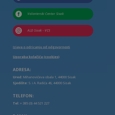

Volonterski Centar Sisak

ALD Sisak - VCS
Izjava o odricanju od odgovornosti
Uporaba kolačića (cookies)
ADRESA:
Ured:
Mihanovićeva obala 1, 44000 Sisak
Sjedište:
S. i A. Radića 46, 44000 Sisak
TELEFON:
Tel:
+ 385 (0) 44 521 227