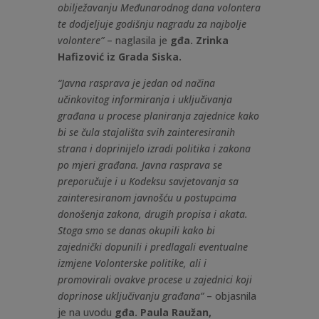
obilježavanju Međunarodnog dana volontera
te dodjeljuje godišnju nagradu za najbolje
volontere”
– naglasila je
gđa.
Zrinka
Hafizović iz Grada Siska.
“Javna rasprava je jedan od načina
učinkovitog informiranja i uključivanja
građana u procese planiranja zajednice kako
bi se čula stajališta svih zainteresiranih
strana i doprinijelo izradi politika i zakona
po mjeri građana. Javna rasprava se
preporučuje i u Kodeksu savjetovanja sa
zainteresiranom javnošću u postupcima
donošenja zakona, drugih propisa i akata.
Stoga smo se danas okupili kako bi
zajednički dopunili i predlagali eventualne
izmjene Volonterske politike, ali i
promovirali ovakve procese u zajednici koji
doprinose uključivanju građana”
– objasnila
je na uvodu
gđa. Paula Raužan,