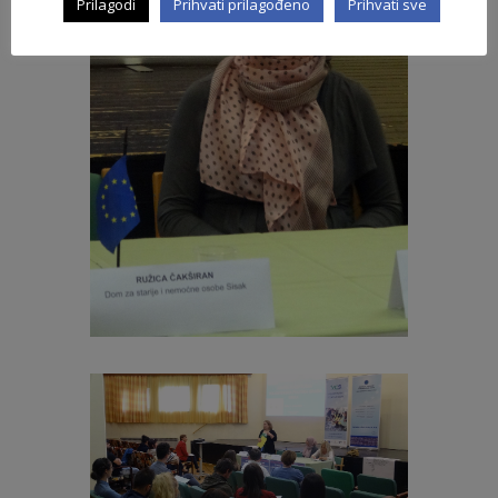
Prilagodi
Prihvati prilagođeno
Prihvati sve