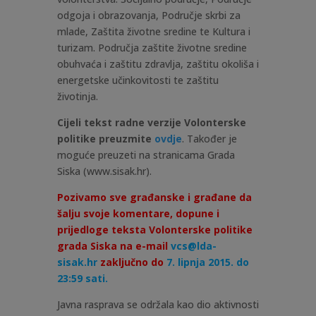
odgoja i obrazovanja, Područje skrbi za
mlade, Zaštita životne sredine te Kultura i
turizam. Područja zaštite životne sredine
obuhvaća i zaštitu zdravlja, zaštitu okoliša i
energetske učinkovitosti te zaštitu
životinja.
Cijeli tekst radne verzije Volonterske
politike preuzmite
ovdje
. Također je
moguće preuzeti na stranicama Grada
Siska (www.sisak.hr).
Pozivamo sve građanske i građane da
šalju svoje komentare, dopune i
prijedloge teksta Volonterske politike
grada Siska na e-mail
vcs@lda-
sisak.hr
zaključno do
7. lipnja 2015. do
23:59 sati.
Javna rasprava se održala kao dio aktivnosti