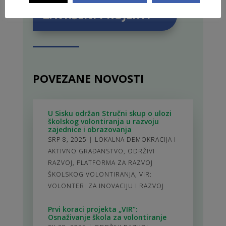
ZAVRŠENI PROJEKTI
POVEZANE NOVOSTI
U Sisku održan Stručni skup o ulozi
školskog volontiranja u razvoju
zajednice i obrazovanja
SRP 8, 2025
|
LOKALNA DEMOKRACIJA I
AKTIVNO GRAĐANSTVO
,
ODRŽIVI
RAZVOJ
,
PLATFORMA ZA RAZVOJ
ŠKOLSKOG VOLONTIRANJA
,
VIR:
VOLONTERI ZA INOVACIJU I RAZVOJ
Prvi koraci projekta „VIR“:
Osnaživanje škola za volontiranje