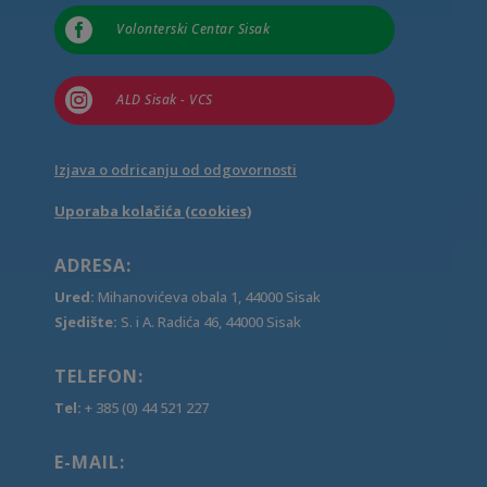

Volonterski Centar Sisak

ALD Sisak - VCS
Izjava o odricanju od odgovornosti
Uporaba kolačića (cookies)
ADRESA:
Ured:
Mihanovićeva obala 1, 44000 Sisak
Sjedište:
S. i A. Radića 46, 44000 Sisak
TELEFON:
Tel:
+ 385 (0) 44 521 227
E-MAIL: