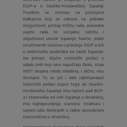
ESSP-a u Sisačko-moslavačkoj županiji.
Posebno se osvrnuo na postojeće
indikatore koji se odnose na jednake
mogućnosti, pristup tržištu rada, pravedne
uvjete rada te socijalnu zaštitu i
uključenost unutar županije. Naime, jedan
od primarnih izazova u praćenju ESSP-a leži
u nedostatku podataka na razini županije.
Na primjer, ključni statistički podaci o
udjelu onih koji rano napuštaju školu, stopi
NEET skupine među mladima, i slično, nisu
dostupni. Tu su još i neki zabrinjavajući
statistički podaci poput toga da Sisačko-
moslavačka županija ima najveći pad BDP-
a i stanovnika od svih županija u Hrvatskoj,
ima najnepovoljniju starosnu strukturu i
najveći udio blokiranih u radno sposobnom
stanovništvu u Hrvatskoj.