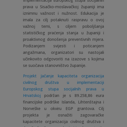
Implementacija Europskog stupa socijalnih
prava u Sisačko-moslavačkoj županiji ima
iznimnu važnost i nužnost. Edukacija je
imala za cilj potaknuti raspravu o ovoj
važnoj temi, s ciljem poboljšanja
statističkog praćenja stanja u županiji i
proaktivnog donošenja preventivnih mjera.
Podizanjem svijesti i poticanjem
angažmana, organizatori su nastojali
učinkovito odgovoriti na izazove s kojima
se suočava stanovništvo županije.
Projekt Jačanje kapaciteta organizacija
civilnog društva u implementaciji
Europskog stupa socijalnih prava u
Hrvatskoj
podržan je s 89.258,86 eura
financijske podrške Islanda, Lihtenštajna i
Norveške u okviru EGP grantova. Cilj
projekta je osnažiti zagovaračke
kapacitete organizacija civilnog društva i