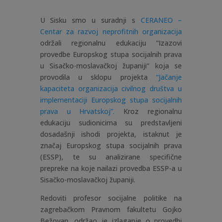
U Sisku smo u suradnji s
CERANEO –
Centar za razvoj neprofitnih organizacija
održali regionalnu edukaciju “Izazovi
provedbe Europskog stupa socijalnih prava
u Sisačko-moslavačkoj županiji“ koja se
provodila u sklopu projekta
“Jačanje
kapaciteta organizacija civilnog društva u
implementaciji Europskog stupa socijalnih
prava u Hrvatskoj”.
Kroz regionalnu
edukaciju sudionicima su predstavljeni
dosadašnji ishodi projekta, istaknut je
značaj Europskog stupa socijalnih prava
(ESSP), te su analizirane specifične
prepreke na koje nailazi provedba ESSP-a u
Sisačko-moslavačkoj županiji.
Redoviti profesor socijalne politike na
zagrebačkom Pravnom fakultetu Gojko
Bežovan, održao je izlaganje o provedbi