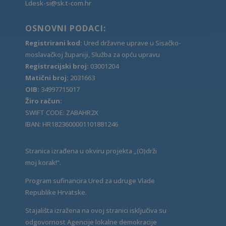
Ldesk-si@sk.t-com.hr
OSNOVNI PODACI:
Registrirani kod:
Ured državne uprave u Sisačko-
moslavačkoj županiji, Služba za opću upravu
Registracijski broj:
03001204
Matični broj:
2031663
OIB:
34997715017
Žiro račun:
SWIFT CODE: ZABAHR2X
IBAN: HR1823600001101881246
Stranica izrađena u okviru projekta „(O)drži
moj korak!“.
Program sufinancira Ured za udruge Vlade
Republike Hrvatske.
Stajališta izražena na ovoj stranici isključiva su
odgovornost Agencije lokalne demokracije