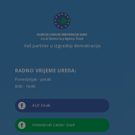
Vaš partner u izgradnji demokracije
RADNO VRIJEME UREDA:
Ponedjeljak - petak:
8:00 - 16:00

ALD Sisak

Volonterski Centar Sisak