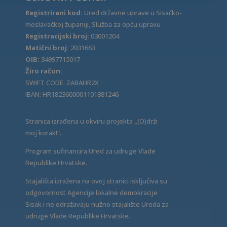
Registrirani kod:
Ured državne uprave u Sisačko-
moslavačkoj županiji, Služba za opću upravu
Registracijski broj:
03001204
Matični broj:
2031663
OIB:
34997715017
Žiro račun:
SWIFT CODE: ZABAHR2X
IBAN: HR1823600001101881246
Stranica izrađena u okviru projekta „(O)drži
moj korak!“.
Program sufinancira Ured za udruge Vlade
Republike Hrvatske.
Stajališta izražena na ovoj stranici isključiva su
odgovornost Agencije lokalne demokracije
Sisak i ne odražavaju nužno stajalište Ureda za
udruge Vlade Republike Hrvatske.