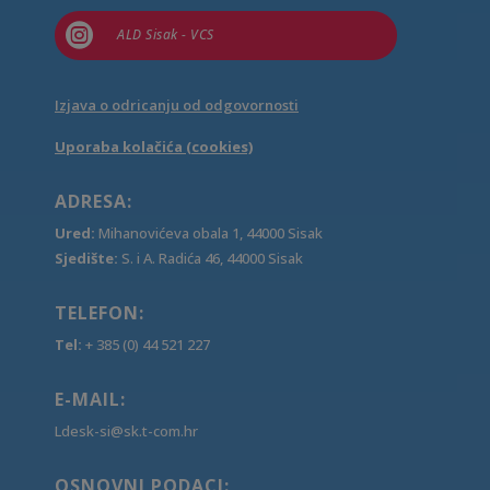

ALD Sisak - VCS
Izjava o odricanju od odgovornosti
Uporaba kolačića (cookies)
ADRESA:
Ured:
Mihanovićeva obala 1, 44000 Sisak
Sjedište:
S. i A. Radića 46, 44000 Sisak
TELEFON:
Tel:
+ 385 (0) 44 521 227
E-MAIL:
Ldesk-si@sk.t-com.hr
OSNOVNI PODACI: