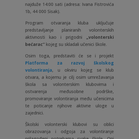
najduže 14:00 sati (adresa: Ivana Fistrovića
1b, 44 000 Sisak).
Program otvaranja kluba uključuje
predstavljanje planiranih volonterskih
aktivnosti kao i prigodni
„volonterski
bećarac“
kojeg su skladali učenici škole.
Osim toga, predstaviti će se i projekt
Platforma za razvoj školskog
volontiranja
, u okviru kojeg se klub
otvara, a kojemu je cilj osim umrežavanja
škola sa volonterskim klubovima i
ostvarenja međusobne podrške,
promoviranje volontiranja među učenicima
te poticanje njihove aktivne uloge u
zajednici.
Školski volonterski klubovi su oblici
obrazovanja i odgoja za volontiranje
prilagođeni potrebama svake škole. Oni