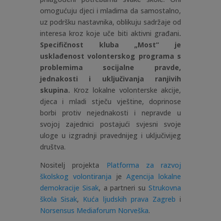
omogućuju djeci i mladima da samostalno,
uz podršku nastavnika, oblikuju sadržaje od
interesa kroz koje uče biti aktivni građani
.
Specifičnost kluba „Most“ je
usklađenost volonterskog programa s
problemima socijalne pravde,
jednakosti i uključivanja ranjivih
skupina.
Kroz lokalne volonterske akcije,
djeca i mladi stječu vještine, doprinose
borbi protiv nejednakosti i nepravde u
svojoj zajednici postajući svjesni svoje
uloge u izgradnji pravednijeg i uključivijeg
društva.
Nositelj projekta
Platforma za razvoj
školskog volontiranja
je
Agencija lokalne
demokracije Sisak
, a partneri su
Strukovna
škola Sisak
,
Kuća ljudskih prava Zagreb
i
Norsensus Mediaforum Norveška
.