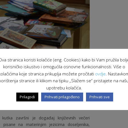
Ova stranica koristi kolačiće (eng. Cookies) kako bi Vam pružila bolj
korisničko iskustvo i omogućila osnovne funkcionalnosti. Više o
kolačićima koje stranica prikuplja možete pročitati
ovdje
. Nastavko
korištenja stranice ili klikom na tipku „Slažem se“ pristajete na naš
upotrebu kolačića.
i stvaranju uključivijeg društva koje prihvaća
Prilagodi
Prihvati prilagođeno
Prihvati sve
nost prema doseljenicima koji su u našem gradu
 kutka završni je događaj književnih večeri
 pisane na materinjim jezicima doseljenika,