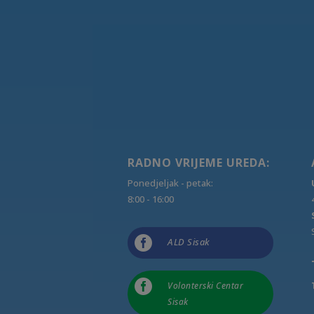
RADNO VRIJEME UREDA:
Ponedjeljak - petak:
8:00 - 16:00

ALD Sisak

Volonterski Centar
Sisak