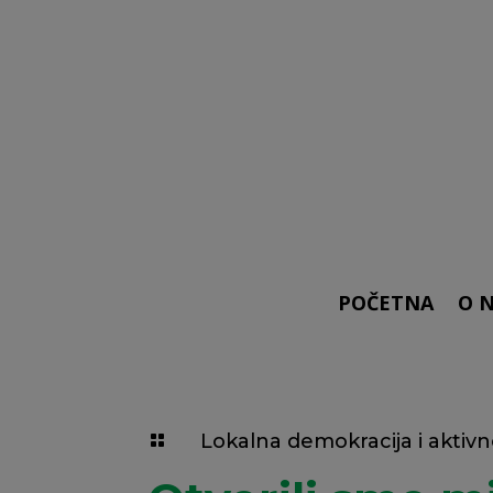
POČETNA
O 
Lokalna demokracija i aktiv
