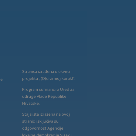
Stranica izrađena u okviru
projekta „(O)drži moj korak!“.
ne
Program sufinancira Ured za
udruge Vlade Republike
Hrvatske.
Stajališta izražena na ovoj
stranici isključiva su
odgovornost Agencije
lokalne demokracije Sisak i