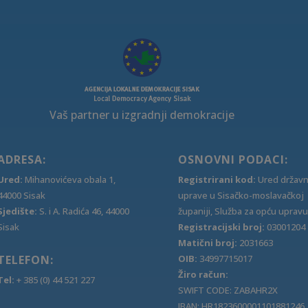
Vaš partner u izgradnji demokracije
ADRESA:
OSNOVNI PODACI:
Ured:
Mihanovićeva obala 1,
Registrirani kod:
Ured držav
44000 Sisak
uprave u Sisačko-moslavačkoj
Sjedište:
S. i A. Radića 46, 44000
županiji, Služba za opću upravu
Sisak
Registracijski broj:
03001204
Matični broj:
2031663
TELEFON:
OIB:
34997715017
Žiro račun:
Tel:
+ 385 (0) 44 521 227
SWIFT CODE: ZABAHR2X
IBAN: HR1823600001101881246