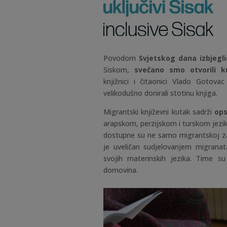
Povodom
Svjetskog dana izbjegli
Siskom,
svečano smo otvorili k
knjižnici i čitaonici Vlado Gotovac
velikodušno donirali stotinu knjiga.
Migrantski književni kutak sadrži
ops
arapskom, perzijskom i turskom jeziku
dostupne su ne samo migrantskoj za
je uveličan sudjelovanjem migranata 
svojih materinskih jezika. Time su
domovina.