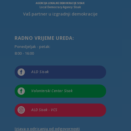
Vaš partner u izgradnji demokracije
RADNO VRIJEME UREDA:
Ponedjeljak - petak:
8:00 - 16:00

ALD Sisak

Volonterski Centar Sisak

ALD Sisak - VCS
Izjava o odricanju od odgovornosti