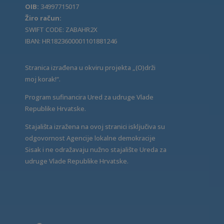
OIB:
34997715017
Žiro račun:
SWIFT CODE: ZABAHR2X
IBAN: HR1823600001101881246
Stranica izrađena u okviru projekta „(O)drži
moj korak!“.
Program sufinancira Ured za udruge Vlade
Republike Hrvatske.
Stajališta izražena na ovoj stranici isključiva su
odgovornost Agencije lokalne demokracije
Sisak i ne odražavaju nužno stajalište Ureda za
udruge Vlade Republike Hrvatske.