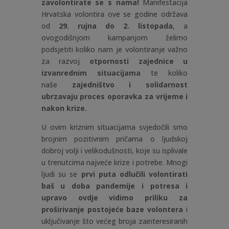
zavolontirate se s nama!
Manifestacija
Hrvatska volontira ove se godine održava
od
29. rujna do 2. listopada
, a
ovogodišnjom kampanjom želimo
podsjetiti koliko nam je volontiranje važno
za razvoj
otpornosti zajednice u
izvanrednim situacijama
te koliko
naše
zajedništvo i solidarnost
ubrzavaju proces oporavka za vrijeme i
nakon krize.
U ovim kriznim situacijama svjedočili smo
brojnim pozitivnim pričama o ljudskoj
dobroj volji i velikodušnosti, koje su isplivale
u trenutcima najveće krize i potrebe. Mnogi
ljudi su se
prvi puta odlučili volontirati
baš u doba pandemije i potresa i
upravo ovdje vidimo priliku za
proširivanje postojeće baze volontera
i
uključivanje što većeg broja zainteresiranih