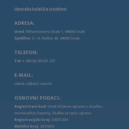
Uporaba kolačića (cookies)
ADRESA:
Ured:
Mihanovićeva obala 1, 44000 Sisak
Sjedište:
S. i A. Radića 46, 44000 Sisak
TELEFON:
Tel:
+ 385 (0) 44 521 227
E-MAIL:
Ldesk-si@sk.t-com.hr
OSNOVNI PODACI:
Registrirani kod:
Ured državne uprave u Sisačko-
moslavačkoj županiji, Služba za opću upravu
Registracijski broj:
03001204
Matični broj:
2031663