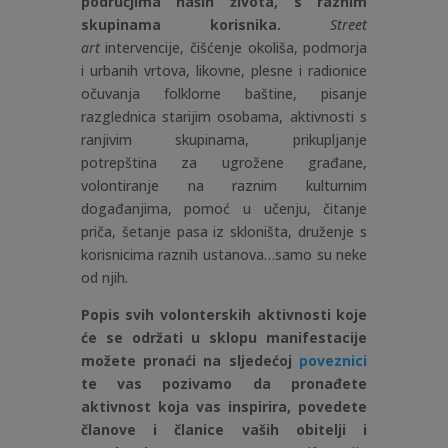
područjima naših života, s raznim
skupinama korisnika.
Street
art
intervencije, čišćenje okoliša, podmorja
i urbanih vrtova, likovne, plesne i radionice
očuvanja folklorne baštine, pisanje
razglednica starijim osobama, aktivnosti s
ranjivim skupinama, prikupljanje
potrepština za ugrožene građane,
volontiranje na raznim kulturnim
događanjima, pomoć u učenju, čitanje
priča, šetanje pasa iz skloništa, druženje s
korisnicima raznih ustanova…samo su neke
od njih.
Popis svih volonterskih aktivnosti koje
će se održati u sklopu manifestacije
možete pronaći na sljedećoj
poveznici
te vas pozivamo da pronađete
aktivnost koja vas inspirira, povedete
članove i članice vaših obitelji i