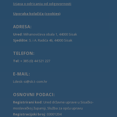
Izjava o odricanju od odgovornosti
Uporaba kolačića (cookies)
ADRESA:
Ured:
Mihanovićeva obala 1, 44000 Sisak
Sjedište:
S. i A. Radića 46, 44000 Sisak
TELEFON:
Tel:
+ 385 (0) 44 521 227
E-MAIL:
Ldesk-si@sk.t-com.hr
OSNOVNI PODACI:
Registrirani kod:
Ured državne uprave u Sisačko-
moslavačkoj županiji, Služba za opću upravu
Registracijski broj:
03001204