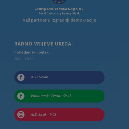
Vaš partner u izgradnji demokracije
RADNO VRIJEME UREDA:
Ponedjeljak - petak:
8:00 - 16:00

ALD Sisak

Volonterski Centar Sisak

ALD Sisak - VCS