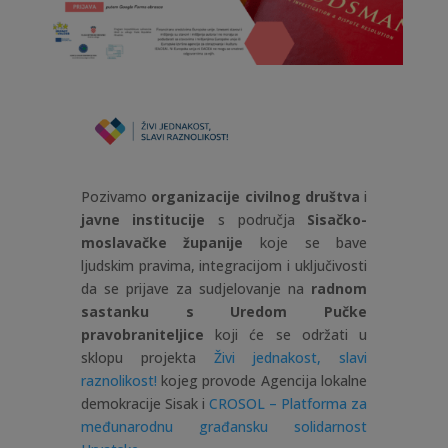
Pozivamo
organizacije civilnog društva
i
javne institucije
s područja
Sisačko-
moslavačke županije
koje se bave
ljudskim pravima, integracijom i uključivosti
da se prijave za sudjelovanje na
radnom
sastanku s Uredom Pučke
pravobraniteljice
koji će se održati u
sklopu projekta
Živi jednakost, slavi
raznolikost!
kojeg provode Agencija lokalne
demokracije Sisak i
CROSOL – Platforma za
međunarodnu građansku solidarnost