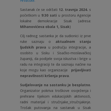
Hrvatske.
Sastanak će se održati
12. travnja 2024.
s
početkom u
9:30 sati
u prostoru Agencije
lokalne demokracije Sisak (adresa:
Mihanovićeva obala 1, Sisak
)
Cilj radnog sastanka je da sudionici iz prve
ruke saznaju o
aktualnom stanju
ljudskih prava
u području integracije, a
osobito u Sisku i Sisačko-moslavačkoj
županiji, da podijele svoja iskustva i brige u
radu na integraciji te da saznaju načine na
koje mogu kao organizacije
prijavljivati
nepravilnosti kršenja prava
.
Sudjelovanje na sastanku je besplatno
.
Organizator pokriva troškove osvježenja i
prehrane tijekom edukacijskih aktivnosti,
radni materijal i stručnjake_stručnjakinje.
Trošak putovanja na sastanak u Sisak