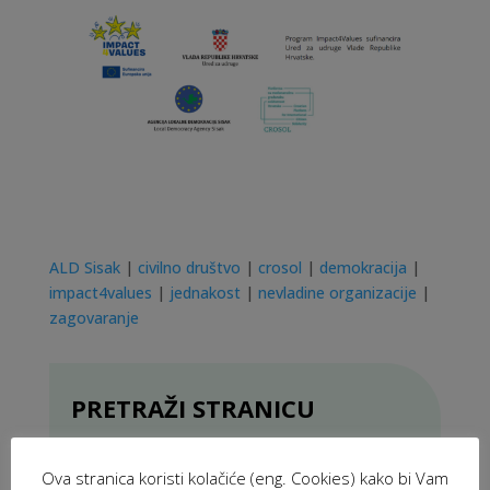
ALD Sisak
|
civilno društvo
|
crosol
|
demokracija
|
impact4values
|
jednakost
|
nevladine organizacije
|
zagovaranje
PRETRAŽI STRANICU
Ova stranica koristi kolačiće (eng. Cookies) kako bi Vam