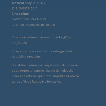
Matični broj:
2031663
OIB:
34997715017
Žiro račun:
SWIFT CODE: ZABAHR2X
IBAN: HR1823600001101881246
Stranica izrađena u okviru projekta „(O)drži
moj korak!“.
Program sufinancira Ured za udruge Vlade
Republike Hrvatske.
Stajališta izražena na ovoj stranici isključiva su
odgovornost Agencije lokalne demokracije
Sisak i ne odražavaju nužno stajalište Ureda za
udruge Vlade Republike Hrvatske.