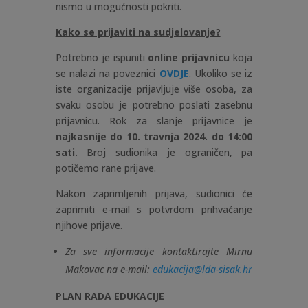
nismo u mogućnosti pokriti.
Kako se prijaviti na sudjelovanje?
Potrebno je ispuniti
online prijavnicu
koja
se nalazi na poveznici
OVDJE
. Ukoliko se iz
iste organizacije prijavljuje više osoba, za
svaku osobu je potrebno poslati zasebnu
prijavnicu. Rok za slanje prijavnice je
najkasnije do 10. travnja 2024. do 14:00
sati.
Broj sudionika je ograničen, pa
potičemo rane prijave.
Nakon zaprimljenih prijava, sudionici će
zaprimiti e-mail s potvrdom prihvaćanje
njihove prijave.
Za sve informacije kontaktirajte Mirnu
Makovac na e-mail:
edukacija@lda-sisak.hr
PLAN RADA EDUKACIJE