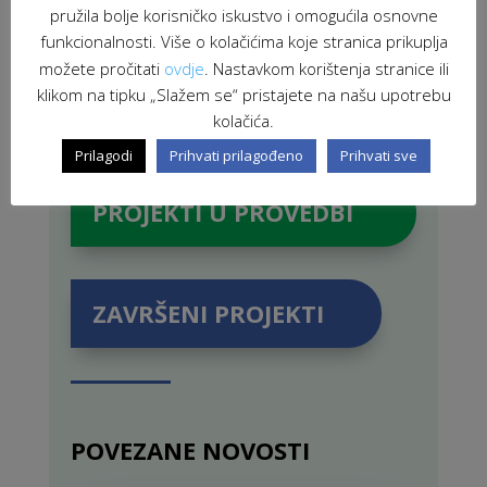
pružila bolje korisničko iskustvo i omogućila osnovne
funkcionalnosti. Više o kolačićima koje stranica prikuplja
možete pročitati
ovdje
. Nastavkom korištenja stranice ili
klikom na tipku „Slažem se“ pristajete na našu upotrebu
kolačića.
Prilagodi
Prihvati prilagođeno
Prihvati sve
PROJEKTI U PROVEDBI
ZAVRŠENI PROJEKTI
POVEZANE NOVOSTI