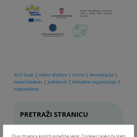
ALD Sisak
|
civilno društvo
|
crosol
|
demokracija
|
impact4values
|
jednakost
|
nevladine organizacije
|
zagovaranje
PRETRAŽI STRANICU
Ova stranica koristi kolačiće (eng. Cookies) kako bi Vam