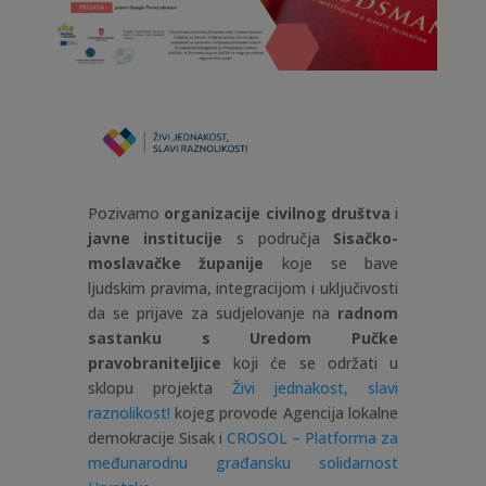
Pozivamo
organizacije civilnog društva
i
javne institucije
s područja
Sisačko-
moslavačke županije
koje se bave
ljudskim pravima, integracijom i uključivosti
da se prijave za sudjelovanje na
radnom
sastanku s Uredom Pučke
pravobraniteljice
koji će se održati u
sklopu projekta
Živi jednakost, slavi
raznolikost!
kojeg provode Agencija lokalne
demokracije Sisak i
CROSOL – Platforma za
međunarodnu građansku solidarnost