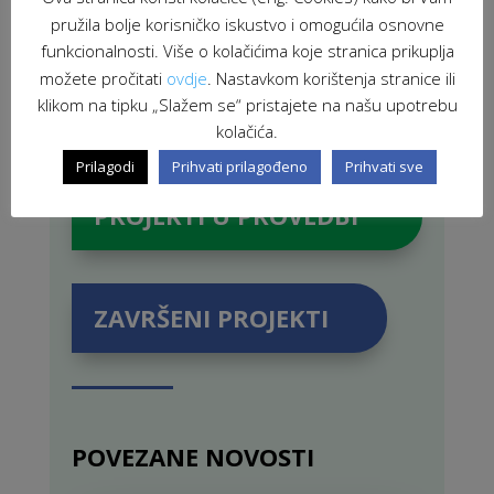
pružila bolje korisničko iskustvo i omogućila osnovne
funkcionalnosti. Više o kolačićima koje stranica prikuplja
možete pročitati
ovdje
. Nastavkom korištenja stranice ili
klikom na tipku „Slažem se“ pristajete na našu upotrebu
kolačića.
Prilagodi
Prihvati prilagođeno
Prihvati sve
PROJEKTI U PROVEDBI
ZAVRŠENI PROJEKTI
POVEZANE NOVOSTI