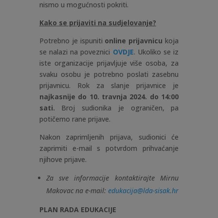
nismo u mogućnosti pokriti.
Kako se prijaviti na sudjelovanje?
Potrebno je ispuniti
online prijavnicu
koja
se nalazi na poveznici
OVDJE
. Ukoliko se iz
iste organizacije prijavljuje više osoba, za
svaku osobu je potrebno poslati zasebnu
prijavnicu. Rok za slanje prijavnice je
najkasnije do 10. travnja 2024. do 14:00
sati.
Broj sudionika je ograničen, pa
potičemo rane prijave.
Nakon zaprimljenih prijava, sudionici će
zaprimiti e-mail s potvrdom prihvaćanje
njihove prijave.
Za sve informacije kontaktirajte Mirnu
Makovac na e-mail:
edukacija@lda-sisak.hr
PLAN RADA EDUKACIJE