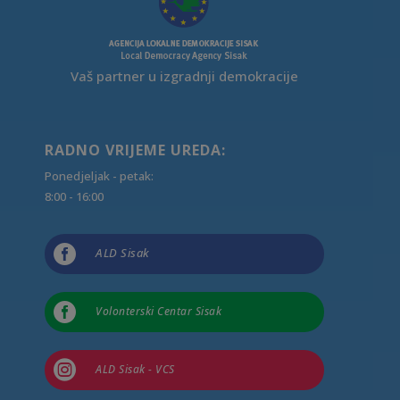
Vaš partner u izgradnji demokracije
RADNO VRIJEME UREDA:
Ponedjeljak - petak:
8:00 - 16:00

ALD Sisak

Volonterski Centar Sisak

ALD Sisak - VCS