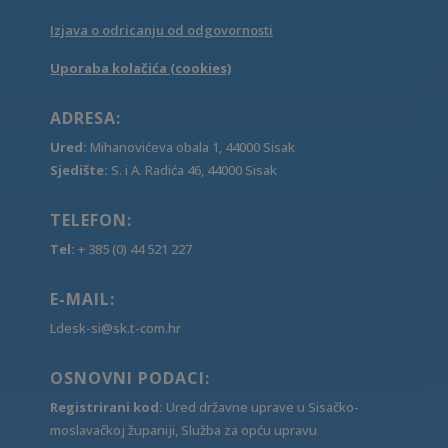
Izjava o odricanju od odgovornosti
Uporaba kolačića (cookies)
ADRESA:
Ured:
Mihanovićeva obala 1, 44000 Sisak
Sjedište:
S. i A. Radića 46, 44000 Sisak
TELEFON:
Tel:
+ 385 (0) 44 521 227
E-MAIL:
Ldesk-si@sk.t-com.hr
OSNOVNI PODACI:
Registrirani kod:
Ured državne uprave u Sisačko-
moslavačkoj županiji, Služba za opću upravu