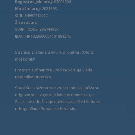
Registracijski broj:
03001204
Matični broj:
2031663
OIB:
34997715017
Žiro račun:
SWIFT CODE: ZABAHR2X
IBAN: HR1823600001101881246
Stranica izrađena u okviru projekta „(O)drži
moj korak!“.
Program sufinancira Ured za udruge Vlade
Republike Hrvatske.
Stajališta izražena na ovoj stranici isključiva su
odgovornost Agencije lokalne demokracije
Sisak i ne odražavaju nužno stajalište Ureda za
udruge Vlade Republike Hrvatske.