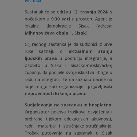
Hrvatske.
Sastanak će se održati
12. travnja 2024.
s
početkom u
9:30 sati
u prostoru Agencije
lokalne demokracije Sisak (adresa:
Mihanovićeva obala 1, Sisak
)
Cilj radnog sastanka je da sudionici iz prve
ruke saznaju o
aktualnom stanju
ljudskih prava
u području integracije, a
osobito u Sisku i Sisačko-moslavačkoj
županiji, da podijele svoja iskustva i brige u
radu na integraciji te da saznaju načine na
koje mogu kao organizacije
prijavljivati
nepravilnosti kršenja prava
.
Sudjelovanje na sastanku je besplatno
.
Organizator pokriva troškove osvježenja i
prehrane tijekom edukacijskih aktivnosti,
radni materijal i stručnjake_stručnjakinje.
Trošak putovanja na sastanak u Sisak