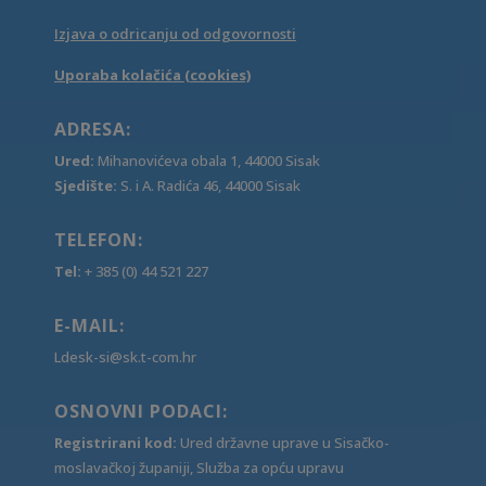
Izjava o odricanju od odgovornosti
Uporaba kolačića (cookies)
ADRESA:
Ured:
Mihanovićeva obala 1, 44000 Sisak
Sjedište:
S. i A. Radića 46, 44000 Sisak
TELEFON:
Tel:
+ 385 (0) 44 521 227
E-MAIL:
Ldesk-si@sk.t-com.hr
OSNOVNI PODACI:
Registrirani kod:
Ured državne uprave u Sisačko-
moslavačkoj županiji, Služba za opću upravu