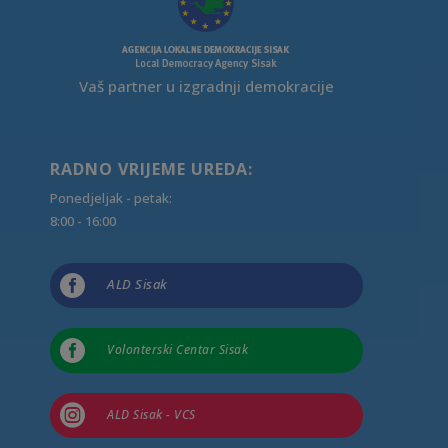
Vaš partner u izgradnji demokracije
RADNO VRIJEME UREDA:
Ponedjeljak - petak:
8:00 - 16:00

ALD Sisak

Volonterski Centar Sisak

ALD Sisak - VCS