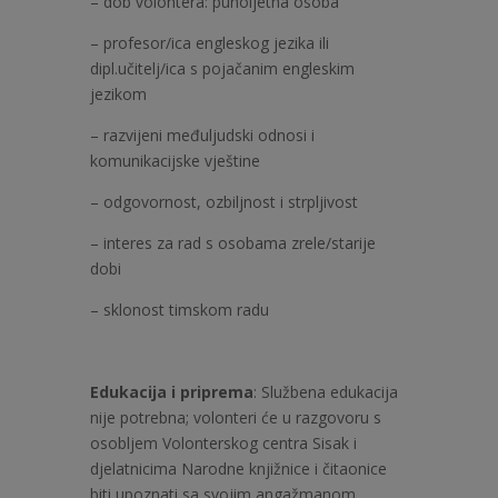
– dob volontera: punoljetna osoba
– profesor/ica engleskog jezika ili
dipl.učitelj/ica s pojačanim engleskim
jezikom
– razvijeni međuljudski odnosi i
komunikacijske vještine
– odgovornost, ozbiljnost i strpljivost
– interes za rad s osobama zrele/starije
dobi
– sklonost timskom radu
Edukacija i priprema
: Službena edukacija
nije potrebna; volonteri će u razgovoru s
osobljem Volonterskog centra Sisak i
djelatnicima Narodne knjižnice i čitaonice
biti upoznati sa svojim angažmanom.