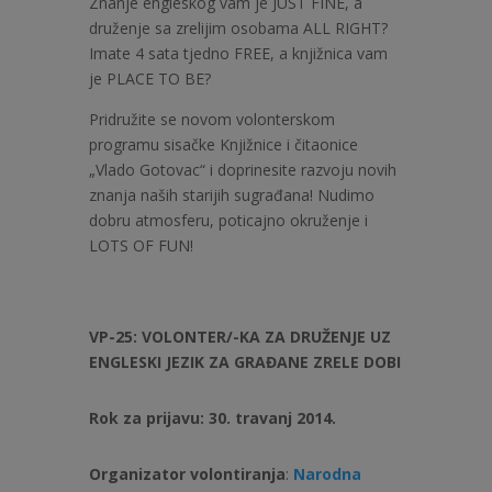
Znanje engleskog vam je JUST FINE, a
druženje sa zrelijim osobama ALL RIGHT?
Imate 4 sata tjedno FREE, a knjižnica vam
je PLACE TO BE?
Pridružite se novom volonterskom
programu sisačke Knjižnice i čitaonice
„Vlado Gotovac“ i doprinesite razvoju novih
znanja naših starijih sugrađana! Nudimo
dobru atmosferu, poticajno okruženje i
LOTS OF FUN!
VP-25: VOLONTER/-KA ZA DRUŽENJE UZ
ENGLESKI JEZIK ZA GRAĐANE ZRELE DOBI
Rok za prijavu: 30. travanj 2014.
Organizator volontiranja
:
Narodna