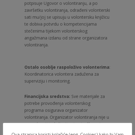
potpisuje Ugovor o volontiranju, a po
završetku volontiranja, odrađeni volonterski
sati mu/joj se upisuju u volontersku knjižicu
te dobiva potvrdu o kompetencijama
stečenima tijekom volonterskog
angažmana izdanu od strane organizatora
volontiranja.
Ostalo osoblje raspoloživo volonterima
:
Koordinatorica volontera zadužena za
superviziju i monitoring.
Financijska sredstva:
Sve materijale za
potrebe provođenja volonterskog
programa osigurava organizator
volontiranja. Organizator volontiranja nije u
mogućnosti isplaćivati putne troškove te se
stoga traže volonteri s područja Siska.
Ova stranica koristi kolačiće (eng. Cookies) kako bi Vam