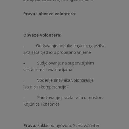
Prava i obveze volontera
:
Obveze volontera
:
– Održavanje poduke engleskog jezika
2×2 sata tjedno u propisano vrijeme
–
Sudjelovanje na supervizijskim
sastancima i evaluacijama
–
Vođenje dnevnika volontiranje
(satnica i kompetencije)
–
Pridržavanje pravila rada u prostoru
Knjižnice i čitaonice
Prava:
Sukladno ugovoru. Svaki volonter