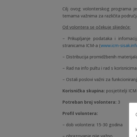
Cilj ovog volonterskog programa j
temama važnima za različita područja 
Od volontera se očekuje slijedeće:
– Prikupljanje podataka i infomaci
stranicama ICM-a (
www.icm-sisak.inf
– Distribucija promidžbenih materijal
– Rad na info pultu i rad s korisnicim
– Ostali poslovi važni za funkcioniran
Korisnička skupina:
posjetitelji IC
Potreban broj volontera:
3
Profil volontera:
– dob volontera: 15-30 godina
– obrazovanje nije važno