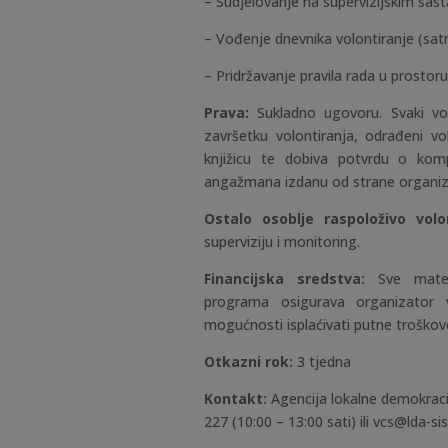
– Sudjelovanje na supervizijskim sas
– Vođenje dnevnika volontiranje (sat
– Pridržavanje pravila rada u prosto
Prava:
Sukladno ugovoru.
S
vaki v
završetku volontiranja, odrađeni vo
knjižicu te dobiva potvrdu o kom
angažmana izdanu od strane organiza
Ostalo osoblje raspoloživo vol
superviziju i monitoring.
Financijska sredstva:
Sve materi
programa osigurava organizator vo
mogućnosti isplaćivati putne troškove
Otkazni rok:
3 tjedna
Kontakt:
Agencija lokalne demokracij
227
(10:00 – 13:00 sati) ili vcs@lda-si