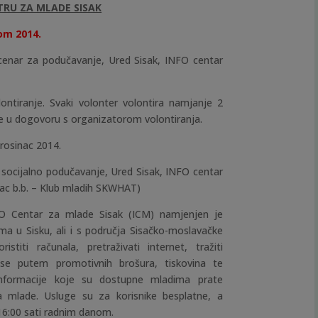
TRU ZA MLADE SISAK
kom 2014.
nar za podučavanje, Ured Sisak, INFO centar
ntiranje. Svaki volonter volontira namjanje 2
me u dogovoru s organizatorom volontiranja.
prosinac 2014.
socijalno podučavanje, Ured Sisak, INFO centar
vac b.b. – Klub mladih SKWHAT)
 Centar za mlade Sisak (ICM) namjenjen je
ma u Sisku, ali i s područja Sisačko-moslavačke
stiti računala, pretraživati internet, tražiti
i se putem promotivnih brošura, tiskovina te
. Informacije koje su dostupne mladima prate
 mlade. Usluge su za korisnike besplatne, a
6:00 sati radnim danom.