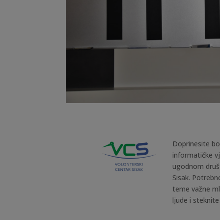
Doprinesite bol
informatičke v
ugodnom društ
Sisak. Potrebn
teme važne ml
ljude i steknit