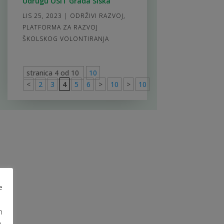
Udrugu OSIT Grada Siska
LIS 25, 2023
|
ODRŽIVI RAZVOJ
,
PLATFORMA ZA RAZVOJ
ŠKOLSKOG VOLONTIRANJA
stranica 4 od 10
10
<
2
3
4
5
6
>
10
>
10
e
m
u