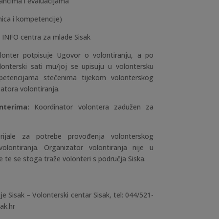
tancima i evaluacijama
nica i kompetencije)
ru INFO centra za mlade Sisak
olonter potpisuje Ugovor o volontiranju, a po
lonterski sati mu/joj se upisuju u volontersku
petencijama stečenima tijekom volonterskog
tora volontiranja.
onterima:
Koordinator volontera zadužen za
jale za potrebe provođenja volonterskog
lontiranja. Organizator volontiranja nije u
 te se stoga traže volonteri s područja Siska.
e Sisak – Volonterski centar Sisak, tel:
044/521-
sak.hr