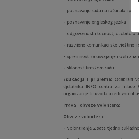
– poznavanje rada na računalu i pretr
– poznavanje engleskog jezika
– odgovornost i točnost, osobito u 
– razvijene komunikacijske vještine i
– spremnost za usvajanje novih znanj
– sklonost timskom radu
Edukacija i priprema:
Odabrani vo
djelatnika INFO centra za mlade
organizacije te uvoda u redovno obav
Prava i obveze volontera:
Obveze volontera:
– Volontiranje 2 sata tjedno suklad