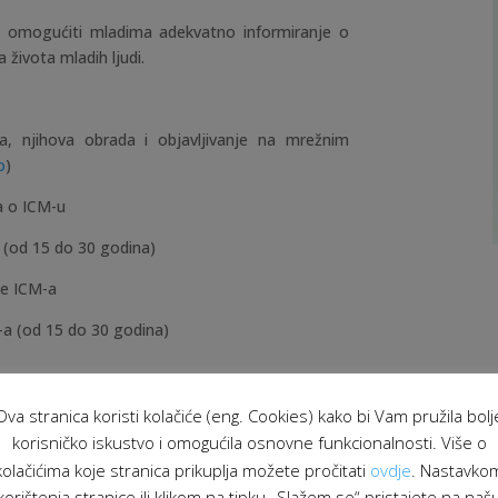
e omogućiti mladima adekvatno informiranje o
života mladih ljudi.
ja, njihova obrada i objavljivanje na mrežnim
o
)
a o ICM-u
a (od 15 do 30 godina)
je ICM-a
M-a (od 15 do 30 godina)
Ova stranica koristi kolačiće (eng. Cookies) kako bi Vam pružila bolj
korisničko iskustvo i omogućila osnovne funkcionalnosti. Više o
kolačićima koje stranica prikuplja možete pročitati
ovdje
. Nastavko
korištenja stranice ili klikom na tipku „Slažem se“ pristajete na naš