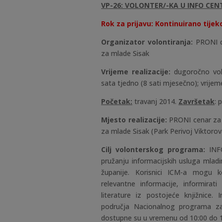
VP-26: VOLONTER/-KA U INFO CEN
Rok za prijavu: Kontinuirano tije
Organizator volontiranja:
PRONI ce
za mlade Sisak
Vrijeme realizacije:
dugoročno volo
sata tjedno (8 sati mjesečno); vrije
Početak:
travanj 2014.
Završetak
: 
Mjesto realizacije:
PRONI cenar za 
za mlade Sisak (Park Perivoj Viktoro
Cilj volonterskog programa:
INFO
pružanju informacijskih usluga mladi
županije. Korisnici ICM-a mogu kori
relevantne informacije, informirat
literature iz postojeće knjižnice
područja Nacionalnog programa za
dostupne su u vremenu od 10:00 do 1