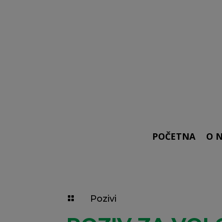
POČETNA
O 
Pozivi
