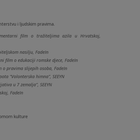
terstvu i ljudskim pravima.
mentarni film o tražiteljima azila u Hrvatskoj,
iteljskom nasilju, FadeIn
 film o edukaciji romske djece, FadeIn
m o pravima slijepih osoba, FadeIn
spota “Volonterska himna”, SEEYN
cijativa u 7 zemalja”, SEEYN
skoj, FadeIn
 Domom kulture