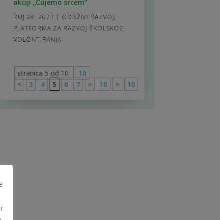
akciji „Čujemo srcem“
RUJ 28, 2023
|
ODRŽIVI RAZVOJ
,
PLATFORMA ZA RAZVOJ ŠKOLSKOG
VOLONTIRANJA
stranica 5 od 10
10
<
3
4
5
6
7
>
10
>
10
e
m
u