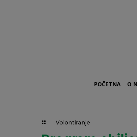
POČETNA
O 
Volontiranje
