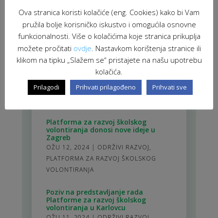
Ova stranica koristi kolačiće (eng. Cookies) kako bi Vam
POVEZANE NOVOSTI
pružila bolje korisničko iskustvo i omogućila osnovne
funkcionalnosti. Više o kolačićima koje stranica prikuplja
možete pročitati
ovdje
. Nastavkom korištenja stranice ili
Poziv na predstavljanje rada
klikom na tipku „Slažem se“ pristajete na našu upotrebu
Platforme za razvoj školskog
volontiranja u Osijeku
kolačića.
OŽU 12, 2024
|
ODRŽIVI RAZVOJ
,
Prilagodi
Prihvati prilagođeno
Prihvati sve
PLATFORMA ZA RAZVOJ ŠKOLSKOG
VOLONTIRANJA
Platforma za razvoj školskog
volontiranja donosi nove ideje u
Zagreb
OŽU 12, 2024
|
ODRŽIVI RAZVOJ
,
PLATFORMA ZA RAZVOJ ŠKOLSKOG
VOLONTIRANJA
Poziv na predstavljanje rada
Platforme za razvoj školskog
volontiranja u Karlovcu
OŽU 11, 2024
|
ODRŽIVI RAZVOJ
,