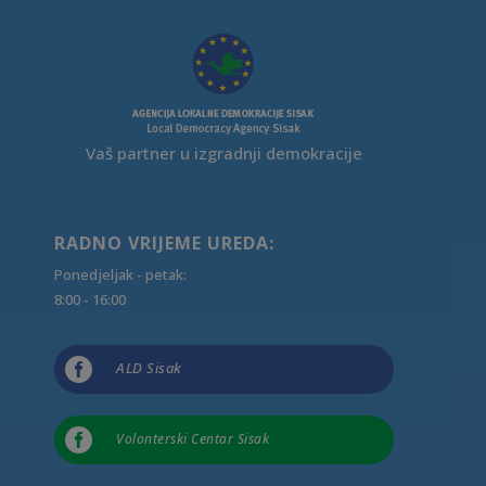
Vaš partner u izgradnji demokracije
RADNO VRIJEME UREDA:
Ponedjeljak - petak:
8:00 - 16:00

ALD Sisak

Volonterski Centar Sisak