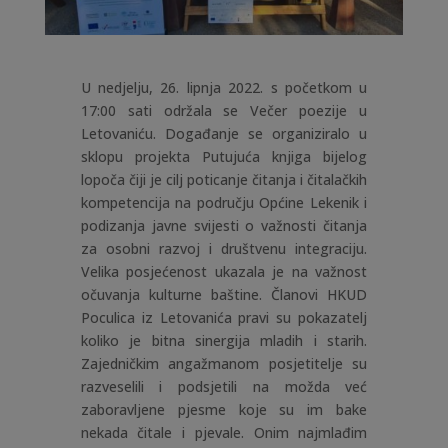
U nedjelju, 26. lipnja 2022. s početkom u
17:00 sati održala se Večer poezije u
Letovaniću. Događanje se organiziralo u
sklopu projekta Putujuća knjiga bijelog
lopoča čiji je cilj poticanje čitanja i čitalačkih
kompetencija na području Općine Lekenik i
podizanja javne svijesti o važnosti čitanja
za osobni razvoj i društvenu integraciju.
Velika posjećenost ukazala je na važnost
očuvanja kulturne baštine. Članovi HKUD
Poculica iz Letovanića pravi su pokazatelj
koliko je bitna sinergija mladih i starih.
Zajedničkim angažmanom posjetitelje su
razveselili i podsjetili na možda već
zaboravljene pjesme koje su im bake
nekada čitale i pjevale. Onim najmlađim