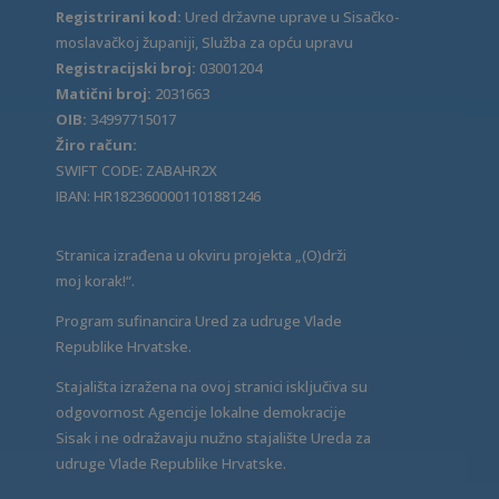
Registrirani kod:
Ured državne uprave u Sisačko-
moslavačkoj županiji, Služba za opću upravu
Registracijski broj:
03001204
Matični broj:
2031663
OIB:
34997715017
Žiro račun:
SWIFT CODE: ZABAHR2X
IBAN: HR1823600001101881246
Stranica izrađena u okviru projekta „(O)drži
moj korak!“.
Program sufinancira Ured za udruge Vlade
Republike Hrvatske.
Stajališta izražena na ovoj stranici isključiva su
odgovornost Agencije lokalne demokracije
Sisak i ne odražavaju nužno stajalište Ureda za
udruge Vlade Republike Hrvatske.