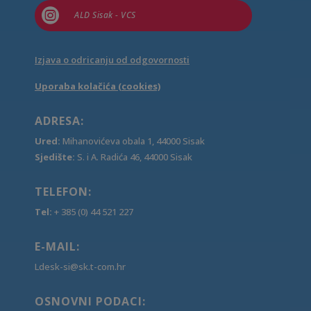

ALD Sisak - VCS
Izjava o odricanju od odgovornosti
Uporaba kolačića (cookies)
ADRESA:
Ured:
Mihanovićeva obala 1, 44000 Sisak
Sjedište:
S. i A. Radića 46, 44000 Sisak
TELEFON:
Tel:
+ 385 (0) 44 521 227
E-MAIL:
Ldesk-si@sk.t-com.hr
OSNOVNI PODACI: