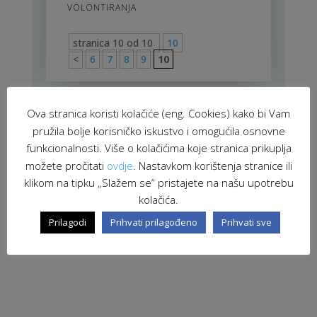
VOLONTIRANJA
stranica 10 od 10
10
<
6
7
8
9
10
Ova stranica koristi kolačiće (eng. Cookies) kako bi Vam
pružila bolje korisničko iskustvo i omogućila osnovne
funkcionalnosti. Više o kolačićima koje stranica prikuplja
možete pročitati
ovdje
. Nastavkom korištenja stranice ili
klikom na tipku „Slažem se“ pristajete na našu upotrebu
kolačića.
Prilagodi
Prihvati prilagođeno
Prihvati sve