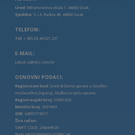
Ured:
Mihanovićeva obala 1, 44000 Sisak
Sjedište:
S. i A. Radića 46, 44000 Sisak
TELEFON:
Tel:
+ 385 (0) 44 521 227
E-MAIL:
Ldesk-si@sk.t-com.hr
OSNOVNI PODACI:
Registrirani kod:
Ured državne uprave u Sisačko-
moslavačkoj županiji, Služba za opću upravu
Registracijski broj:
03001204
Matični broj:
2031663
OIB:
34997715017
Žiro račun:
SWIFT CODE: ZABAHR2X
IBAN: HR1823600001101881246