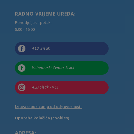
RADNO VRIJEME UREDA:
Ponedjeljak - petak:
8:00 - 16:00

ALD Sisak

Volonterski Centar Sisak

ALD Sisak - VCS
Izjava o odricanju od odgovornosti
Uporaba kolačića (cookies)
ADRESA: