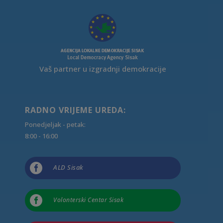
Vaš partner u izgradnji demokracije
RADNO VRIJEME UREDA:
Ponedjeljak - petak:
8:00 - 16:00

ALD Sisak

Volonterski Centar Sisak