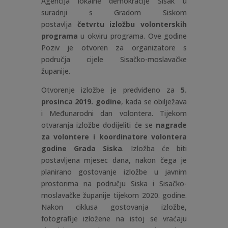
Agencija lokalne demokracije Sisak u
suradnji s Gradom Siskom
postavlja
četvrtu izložbu volonterskih
programa
u okviru programa. Ove godine
Poziv je otvoren za organizatore s
područja cijele Sisačko-moslavačke
županije.
Otvorenje izložbe je predviđeno za
5.
prosinca 2019. godine
, kada se obilježava
i Međunarodni dan volontera. Tijekom
otvaranja izložbe dodijeliti će se
nagrade
za volontere i koordinatore volontera
godine Grada Siska
. Izložba će biti
postavljena mjesec dana, nakon čega je
planirano gostovanje izložbe u javnim
prostorima na području Siska i Sisačko-
moslavačke županije tijekom 2020. godine.
Nakon ciklusa gostovanja izložbe,
fotografije izložene na istoj se vraćaju