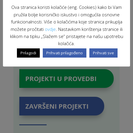
Ova stranica koristi kolačiće (eng. Cookies) kako bi Vam
pružila bolje korisničko iskustvo i omogućila osnovne
funkcionalnosti. Više o kolačićima koje stranica prikuplja
možete pročitati
ovdje
. Nastavkom korištenja stranice ili
klikom na tipku „Slažem se“ pristajete na našu upotrebu
kolačića.
Prilagodi
Prihvati prilagođeno
Prihvati sve
PROJEKTI U PROVEDBI
ZAVRŠENI PROJEKTI