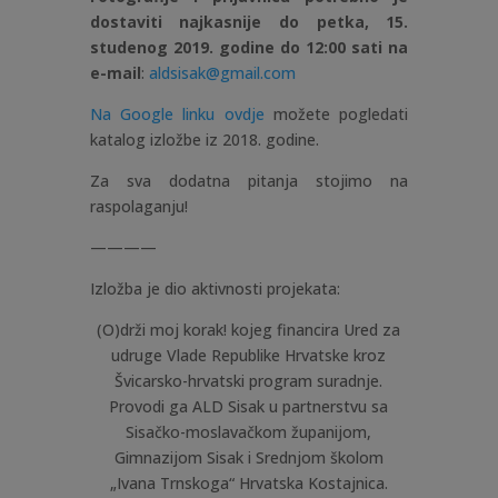
dostaviti najkasnije do petka, 15.
studenog 2019. godine do 12:00 sati na
e-mail
:
aldsisak@gmail.com
Na Google linku ovdje
možete pogledati
katalog izložbe iz 2018. godine.
Za sva dodatna pitanja stojimo na
raspolaganju!
————
Izložba je dio aktivnosti projekata:
(O)drži moj korak! kojeg financira Ured za
udruge Vlade Republike Hrvatske kroz
Švicarsko-hrvatski program suradnje.
Provodi ga ALD Sisak u partnerstvu sa
Sisačko-moslavačkom županijom,
Gimnazijom Sisak i Srednjom školom
„Ivana Trnskoga“ Hrvatska Kostajnica.