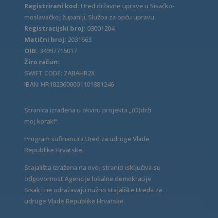
Registrirani kod:
Ured državne uprave u Sisačko-
moslavačkoj županiji, Služba za opću upravu
Registracijski broj:
03001204
Matični broj:
2031663
OIB:
34997715017
Žiro račun:
SWIFT CODE: ZABAHR2X
IBAN: HR1823600001101881246
Stranica izrađena u okviru projekta „(O)drži
moj korak!“.
Program sufinancira Ured za udruge Vlade
Republike Hrvatske.
Stajališta izražena na ovoj stranici isključiva su
odgovornost Agencije lokalne demokracije
Sisak i ne odražavaju nužno stajalište Ureda za
udruge Vlade Republike Hrvatske.