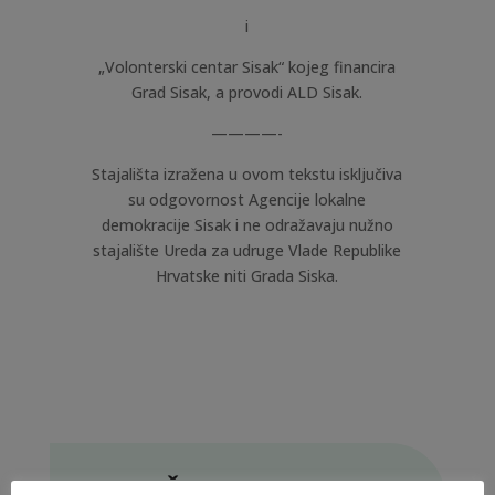
i
„Volonterski centar Sisak“ kojeg financira
Grad Sisak, a provodi ALD Sisak.
————-
Stajališta izražena u ovom tekstu isključiva
su odgovornost Agencije lokalne
demokracije Sisak i ne odražavaju nužno
stajalište Ureda za udruge Vlade Republike
Hrvatske niti Grada Siska.
PRETRAŽI STRANICU