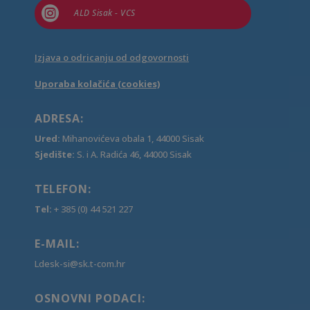

ALD Sisak - VCS
Izjava o odricanju od odgovornosti
Uporaba kolačića (cookies)
ADRESA:
Ured:
Mihanovićeva obala 1, 44000 Sisak
Sjedište:
S. i A. Radića 46, 44000 Sisak
TELEFON:
Tel:
+ 385 (0) 44 521 227
E-MAIL:
Ldesk-si@sk.t-com.hr
OSNOVNI PODACI: