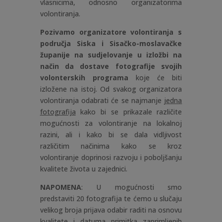
vlasnicima, odnosno organizatorima
volontiranja.
Pozivamo organizatore volontiranja s
područja Siska i Sisačko-moslavačke
županije na sudjelovanje u izložbi na
način da dostave fotografije svojih
volonterskih programa
koje će biti
izložene na istoj. Od svakog organizatora
volontiranja odabrati će se najmanje
jedna
fotografija
kako bi se prikazale različite
mogućnosti za volontiranje na lokalnoj
razini, ali i kako bi se dala vidljivost
različitim načinima kako se kroz
volontiranje doprinosi razvoju i poboljšanju
kvalitete života u zajednici.
NAPOMENA
: U mogućnosti smo
predstaviti 20 fotografija te ćemo u slučaju
velikog broja prijava odabir raditi na osnovu
kvalitete i datuma primitka zaprimljenih