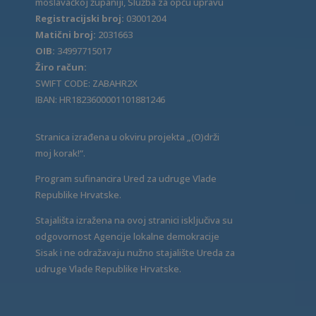
moslavačkoj županiji, Služba za opću upravu
Registracijski broj:
03001204
Matični broj:
2031663
OIB:
34997715017
Žiro račun:
SWIFT CODE: ZABAHR2X
IBAN: HR1823600001101881246
Stranica izrađena u okviru projekta „(O)drži
moj korak!“.
Program sufinancira Ured za udruge Vlade
Republike Hrvatske.
Stajališta izražena na ovoj stranici isključiva su
odgovornost Agencije lokalne demokracije
Sisak i ne odražavaju nužno stajalište Ureda za
udruge Vlade Republike Hrvatske.