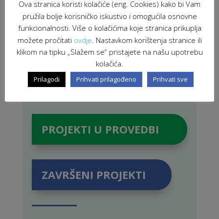
Ova stranica koristi kolačiće (eng. Cookies) kako bi Vam
pružila bolje korisničko iskustvo i omogućila osnovne
funkcionalnosti. Više o kolačićima koje stranica prikuplja
možete pročitati
ovdje
. Nastavkom korištenja stranice ili
klikom na tipku „Slažem se“ pristajete na našu upotrebu
kolačića.
Prilagodi
Prihvati prilagođeno
Prihvati sve
PROJEKTI U PROVEDBI
ZAVRŠENI PROJEKTI