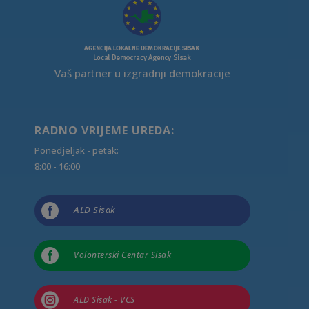
Vaš partner u izgradnji demokracije
RADNO VRIJEME UREDA:
Ponedjeljak - petak:
8:00 - 16:00

ALD Sisak

Volonterski Centar Sisak

ALD Sisak - VCS