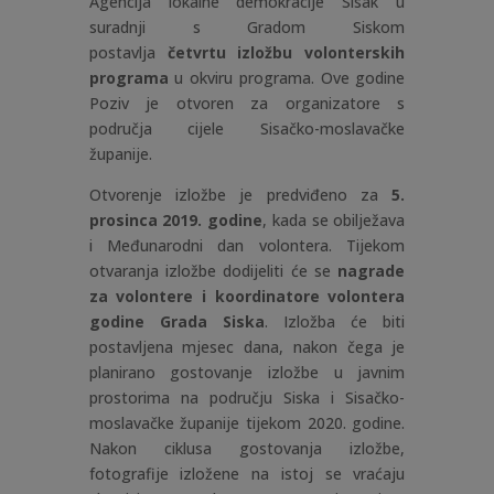
Agencija lokalne demokracije Sisak u
suradnji s Gradom Siskom
postavlja
četvrtu izložbu volonterskih
programa
u okviru programa. Ove godine
Poziv je otvoren za organizatore s
područja cijele Sisačko-moslavačke
županije.
Otvorenje izložbe je predviđeno za
5.
prosinca 2019. godine
, kada se obilježava
i Međunarodni dan volontera. Tijekom
otvaranja izložbe dodijeliti će se
nagrade
za volontere i koordinatore volontera
godine Grada Siska
. Izložba će biti
postavljena mjesec dana, nakon čega je
planirano gostovanje izložbe u javnim
prostorima na području Siska i Sisačko-
moslavačke županije tijekom 2020. godine.
Nakon ciklusa gostovanja izložbe,
fotografije izložene na istoj se vraćaju