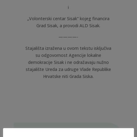
i
„Volonterski centar Sisak“ kojeg financira
Grad Sisak, a provodi ALD Sisak.
————-
Stajališta izražena u ovom tekstu isključiva
su odgovornost Agencije lokalne
demokracije Sisak i ne odražavaju nužno
stajalište Ureda za udruge Vlade Republike
Hrvatske niti Grada Siska.
PRETRAŽI STRANICU