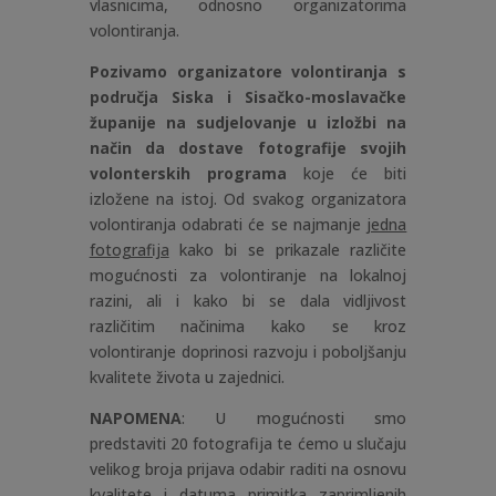
vlasnicima, odnosno organizatorima
volontiranja.
Pozivamo organizatore volontiranja s
područja Siska i Sisačko-moslavačke
županije na sudjelovanje u izložbi na
način da dostave fotografije svojih
volonterskih programa
koje će biti
izložene na istoj. Od svakog organizatora
volontiranja odabrati će se najmanje
jedna
fotografija
kako bi se prikazale različite
mogućnosti za volontiranje na lokalnoj
razini, ali i kako bi se dala vidljivost
različitim načinima kako se kroz
volontiranje doprinosi razvoju i poboljšanju
kvalitete života u zajednici.
NAPOMENA
: U mogućnosti smo
predstaviti 20 fotografija te ćemo u slučaju
velikog broja prijava odabir raditi na osnovu
kvalitete i datuma primitka zaprimljenih