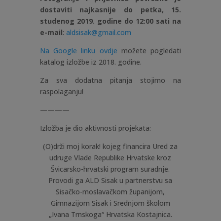
dostaviti najkasnije do petka, 15.
studenog 2019. godine do 12:00 sati na
e-mail
:
aldsisak@gmail.com
Na Google linku ovdje
možete pogledati
katalog izložbe iz 2018. godine.
Za sva dodatna pitanja stojimo na
raspolaganju!
————
Izložba je dio aktivnosti projekata:
(O)drži moj korak! kojeg financira Ured za
udruge Vlade Republike Hrvatske kroz
Švicarsko-hrvatski program suradnje.
Provodi ga ALD Sisak u partnerstvu sa
Sisačko-moslavačkom županijom,
Gimnazijom Sisak i Srednjom školom
„Ivana Trnskoga“ Hrvatska Kostajnica.