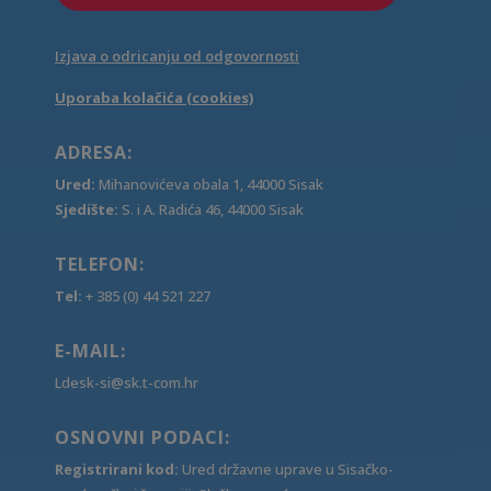
Izjava o odricanju od odgovornosti
Uporaba kolačića (cookies)
ADRESA:
Ured:
Mihanovićeva obala 1, 44000 Sisak
Sjedište:
S. i A. Radića 46, 44000 Sisak
TELEFON:
Tel:
+ 385 (0) 44 521 227
E-MAIL:
Ldesk-si@sk.t-com.hr
OSNOVNI PODACI:
Registrirani kod:
Ured državne uprave u Sisačko-