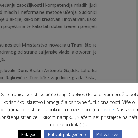
većanju zapošljivosti i kompetencija mladih ljudi
d mladih i neformalne metode učenja. Sudionici
eje u akcije, kako biti kreativan i inovativan, kako
lnim projektima te kako biti dobar trener i prenijeti
u posjetili Ministarstvo inovacija u Tirani, što je
ciranog od strane talijanske vlade, a otvoren je
je.
jelovale Doris Brala i Antonela Gajdek, Lahorka
ir Rajković iz Turističke zajednice grada Siska,
siranim mladima već u prosincu u vidu
lokalne
radionice
za učenike Tehničke škole Sisak te za
Ova stranica koristi kolačiće (eng. Cookies) kako bi Vam pružila bolj
.
korisničko iskustvo i omogućila osnovne funkcionalnosti. Više o
kolačićima koje stranica prikuplja možete pročitati
ovdje
. Nastavko
 više o poduzetništvu kroz razmjenu iskustva sa
korištenja stranice ili klikom na tipku „Slažem se“ pristajete na naš
 ALD Sisak sa svojih pet predstavnika sudjeluje
upotrebu kolačića.
održava u prosincu 2016. godine u okviru istog
Prilagodi
Prihvati prilagođeno
Prihvati sve