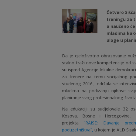
Četvero Sišča
treningu za 
a naučeno će 
mladima kako
uloge u plani
Da je cjeloživotno obrazovanje nuž
stalno traži nove kompetencije od sv
su ispred Agencije lokalne demokrac
za trenere na temu socijalnog po
studenog 2016., održala se intenziv
mladima na podizanju njihove svije
planiranje svog profesionalnog života, 
Na edukaciji su sudjelovale 32 oso
Kosova, Bosne i Hercegovine, 
projekta
“RAISE: Davanje predn
poduzetništva”,
u kojem je ALD Sisak