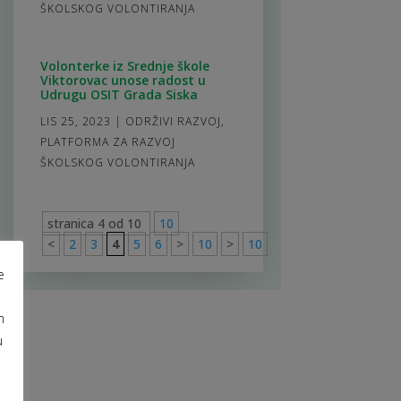
ŠKOLSKOG VOLONTIRANJA
Volonterke iz Srednje škole
Viktorovac unose radost u
Udrugu OSIT Grada Siska
LIS 25, 2023
|
ODRŽIVI RAZVOJ
,
PLATFORMA ZA RAZVOJ
ŠKOLSKOG VOLONTIRANJA
stranica 4 od 10
10
<
2
3
4
5
6
>
10
>
10
e
m
u