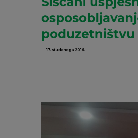
Siščani uspješ
osposobljavanj
poduzetništvu
17. studenoga 2016.