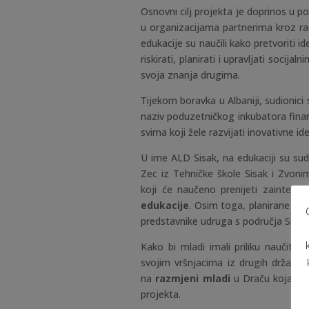
Osnovni cilj projekta je doprinos u po
u organizacijama partnerima kroz ra
edukacije su naučili kako pretvoriti id
riskirati, planirati i upravljati socija
svoja znanja drugima.
Tijekom boravka u Albaniji, sudionici s
naziv poduzetničkog inkubatora finan
svima koji žele razvijati inovativne ide
U ime ALD Sisak, na edukaciji su sud
Zec iz Tehničke škole Sisak i Zvonim
koji će naučeno prenijeti zaintere
edukacije
. Osim toga, planirane su
predstavnike udruga s područja Siska
Kako bi mladi imali priliku naučiti
svojim vršnjacima iz drugih država,
na
razmjeni mladi
u Draču koja se 
projekta.