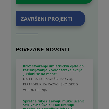
ZAVRŠENI PROJEKTI
POVEZANE NOVOSTI
Kroz stvaranje umjetničkih djela do
razumijevanja – volonterska akcija
„Osloni se na mene“
LIS 11, 2023
|
ODRŽIVI RAZVOJ
,
PLATFORMA ZA RAZVOJ ŠKOLSKOG
VOLONTIRANJA
Spretne ruke rješavaju muke: učenici
Strukovne Škole Sisak uređuju
manjež za terapijsko jahanje i