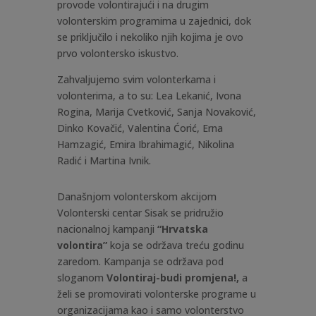
provode volontirajući i na drugim
volonterskim programima u zajednici, dok
se priključilo i nekoliko njih kojima je ovo
prvo volontersko iskustvo.
Zahvaljujemo svim volonterkama i
volonterima, a to su: Lea Lekanić, Ivona
Rogina, Marija Cvetković, Sanja Novaković,
Dinko Kovačić, Valentina Ćorić, Erna
Hamzagić, Emira Ibrahimagić, Nikolina
Radić i Martina Ivnik.
Današnjom volonterskom akcijom
Volonterski centar Sisak se pridružio
nacionalnoj kampanji
“Hrvatska
volontira”
koja se održava treću godinu
zaredom. Kampanja se održava pod
sloganom
Volontiraj-budi promjena!,
a
želi se promovirati volonterske programe u
organizacijama kao i samo volonterstvo