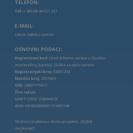
TELEFON:
Tel:
+ 385 (0) 44 521 227
E-MAIL:
Ldesk-si@sk.t-com.hr
OSNOVNI PODACI:
Registrirani kod:
Ured državne uprave u Sisačko-
moslavačkoj županiji, Služba za opću upravu
Registracijski broj:
03001204
Matični broj:
2031663
OIB:
34997715017
Žiro račun:
SWIFT CODE: ZABAHR2X
IBAN: HR1823600001101881246
Stranica izrađena u okviru projekta „(O)drži
moj korak!“.