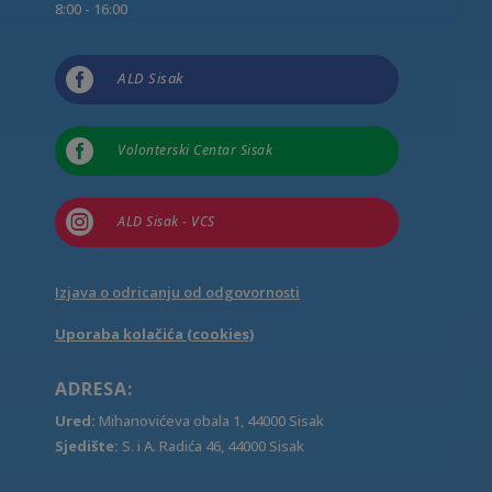
8:00 - 16:00

ALD Sisak

Volonterski Centar Sisak

ALD Sisak - VCS
Izjava o odricanju od odgovornosti
Uporaba kolačića (cookies)
ADRESA:
Ured:
Mihanovićeva obala 1, 44000 Sisak
Sjedište:
S. i A. Radića 46, 44000 Sisak