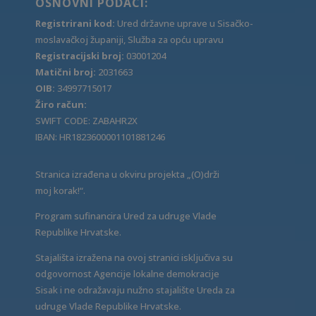
OSNOVNI PODACI:
Registrirani kod:
Ured državne uprave u Sisačko-
moslavačkoj županiji, Služba za opću upravu
Registracijski broj:
03001204
Matični broj:
2031663
OIB:
34997715017
Žiro račun:
SWIFT CODE: ZABAHR2X
IBAN: HR1823600001101881246
Stranica izrađena u okviru projekta „(O)drži
moj korak!“.
Program sufinancira Ured za udruge Vlade
Republike Hrvatske.
Stajališta izražena na ovoj stranici isključiva su
odgovornost Agencije lokalne demokracije
Sisak i ne odražavaju nužno stajalište Ureda za
udruge Vlade Republike Hrvatske.