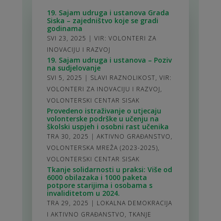
19. Sajam udruga i ustanova Grada
Siska – zajedništvo koje se gradi
godinama
SVI 23, 2025
|
VIR: VOLONTERI ZA
INOVACIJU I RAZVOJ
19. Sajam udruga i ustanova – Poziv
na sudjelovanje
SVI 5, 2025
|
SLAVI RAZNOLIKOST
,
VIR:
VOLONTERI ZA INOVACIJU I RAZVOJ
,
VOLONTERSKI CENTAR SISAK
Provedeno istraživanje o utjecaju
volonterske podrške u učenju na
školski uspjeh i osobni rast učenika
TRA 30, 2025
|
AKTIVNO GRAĐANSTVO
,
VOLONTERSKA MREŽA (2023-2025)
,
VOLONTERSKI CENTAR SISAK
Tkanje solidarnosti u praksi: Više od
6000 obilazaka i 1000 paketa
potpore starijima i osobama s
invaliditetom u 2024.
TRA 29, 2025
|
LOKALNA DEMOKRACIJA
I AKTIVNO GRAĐANSTVO
,
TKANJE