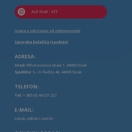

ALD Sisak - VCS
Izjava o odricanju od odgovornosti
Uporaba kolačića (cookies)
ADRESA:
Ured:
Mihanovićeva obala 1, 44000 Sisak
Sjedište:
S. i A. Radića 46, 44000 Sisak
TELEFON:
Tel:
+ 385 (0) 44 521 227
E-MAIL:
Ldesk-si@sk.t-com.hr