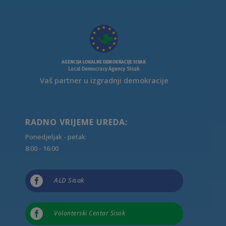
Vaš partner u izgradnji demokracije
RADNO VRIJEME UREDA:
Ponedjeljak - petak:
8:00 - 16:00

ALD Sisak

Volonterski Centar Sisak