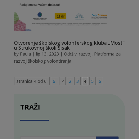
Otvorenje školskog volonterskog kluba „Most“
u Strukovnoj školi Sisak
by
Paula
|
lip 13, 2023
|
Održivi razvoj
,
Platforma za
razvoj školskog volontiranja
stranica 4 od 6
6
<
2
3
4
5
6
TRAŽI