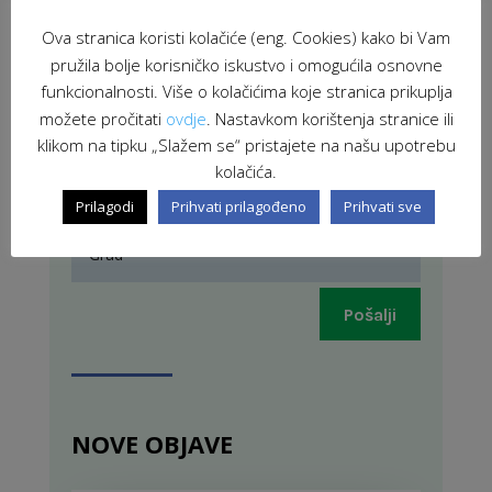
Ova stranica koristi kolačiće (eng. Cookies) kako bi Vam
pružila bolje korisničko iskustvo i omogućila osnovne
funkcionalnosti. Više o kolačićima koje stranica prikuplja
možete pročitati
ovdje
. Nastavkom korištenja stranice ili
klikom na tipku „Slažem se“ pristajete na našu upotrebu
kolačića.
Prilagodi
Prihvati prilagođeno
Prihvati sve
Pošalji
NOVE OBJAVE