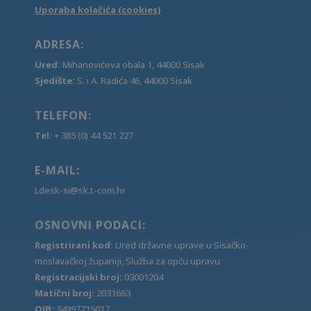
Uporaba kolačića (cookies)
ADRESA:
Ured:
Mihanovićeva obala 1, 44000 Sisak
Sjedište:
S. i A. Radića 46, 44000 Sisak
TELEFON:
Tel:
+ 385 (0) 44 521 227
E-MAIL:
Ldesk-si@sk.t-com.hr
OSNOVNI PODACI:
Registrirani kod:
Ured državne uprave u Sisačko-
moslavačkoj županiji, Služba za opću upravu
Registracijski broj:
03001204
Matični broj:
2031663
OIB:
34997715017