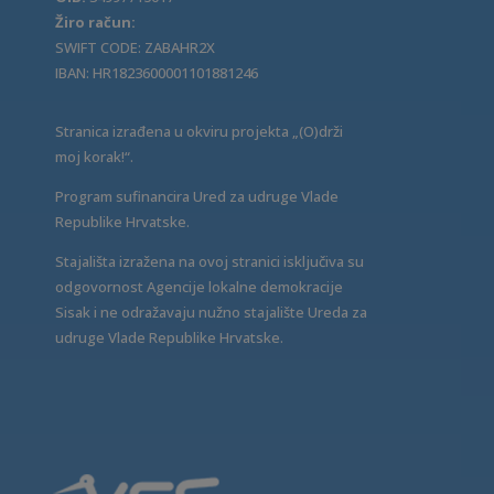
Žiro račun:
SWIFT CODE: ZABAHR2X
IBAN: HR1823600001101881246
Stranica izrađena u okviru projekta „(O)drži
moj korak!“.
Program sufinancira Ured za udruge Vlade
Republike Hrvatske.
Stajališta izražena na ovoj stranici isključiva su
odgovornost Agencije lokalne demokracije
Sisak i ne odražavaju nužno stajalište Ureda za
udruge Vlade Republike Hrvatske.