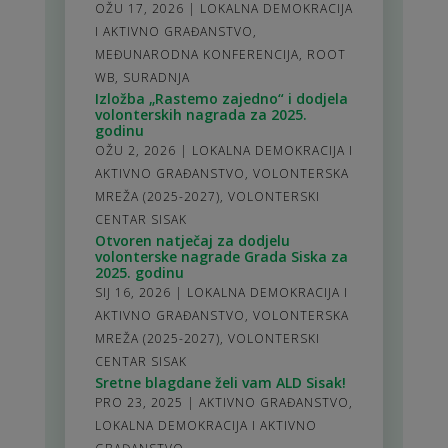
OŽU 17, 2026
|
LOKALNA DEMOKRACIJA
I AKTIVNO GRAĐANSTVO
,
MEĐUNARODNA KONFERENCIJA
,
ROOT
WB
,
SURADNJA
Izložba „Rastemo zajedno“ i dodjela
volonterskih nagrada za 2025.
godinu
OŽU 2, 2026
|
LOKALNA DEMOKRACIJA I
AKTIVNO GRAĐANSTVO
,
VOLONTERSKA
MREŽA (2025-2027)
,
VOLONTERSKI
CENTAR SISAK
Otvoren natječaj za dodjelu
volonterske nagrade Grada Siska za
2025. godinu
SIJ 16, 2026
|
LOKALNA DEMOKRACIJA I
AKTIVNO GRAĐANSTVO
,
VOLONTERSKA
MREŽA (2025-2027)
,
VOLONTERSKI
CENTAR SISAK
Sretne blagdane želi vam ALD Sisak!
PRO 23, 2025
|
AKTIVNO GRAĐANSTVO
,
LOKALNA DEMOKRACIJA I AKTIVNO