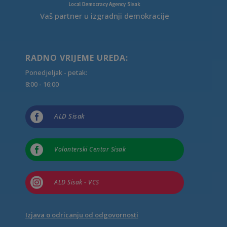
Vaš partner u izgradnji demokracije
RADNO VRIJEME UREDA:
Ponedjeljak - petak:
8:00 - 16:00

ALD Sisak

Volonterski Centar Sisak

ALD Sisak - VCS
Izjava o odricanju od odgovornosti