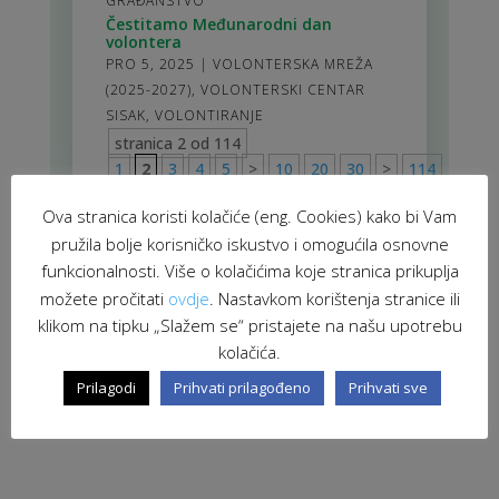
GRAĐANSTVO
Čestitamo Međunarodni dan
volontera
PRO 5, 2025
|
VOLONTERSKA MREŽA
(2025-2027)
,
VOLONTERSKI CENTAR
SISAK
,
VOLONTIRANJE
stranica 2 od 114
1
2
3
4
5
>
10
20
30
>
114
Ova stranica koristi kolačiće (eng. Cookies) kako bi Vam
pružila bolje korisničko iskustvo i omogućila osnovne
funkcionalnosti. Više o kolačićima koje stranica prikuplja
možete pročitati
ovdje
. Nastavkom korištenja stranice ili
klikom na tipku „Slažem se“ pristajete na našu upotrebu
kolačića.
Prilagodi
Prihvati prilagođeno
Prihvati sve