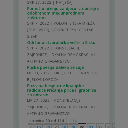
SRP 27, 2022
|
NATJEČAJI
Pomoć u učenju za djecu iz obitelji s
odobrenom međunarodnom
zaštitom
SRP 7, 2022
|
VOLONTERSKA MREŽA
(2021-2023)
,
VOLONTERSKI CENTAR
SISAK
Održana stvaralačka večer u Sisku
SRP 7, 2022
|
KONSTELACIJE
ZAJEDNICE
,
LOKALNA DEMOKRACIJA I
AKTIVNO GRAĐANSTVO
Pučka poezija daleko se čuje
LIP 30, 2022
|
DKC
,
PUTUJUĆA KNJIGA
BIJELOG LOPOČA
Poziv na besplatne lipanjske
radionice Pričanja priča i Igraonice
za odrasle
LIP 27, 2022
|
KONSTELACIJE
ZAJEDNICE
,
LOKALNA DEMOKRACIJA I
AKTIVNO GRAĐANSTVO
stranica 30 od 114
114
<
10
20
<
28
29
30
31
32
>
40
50