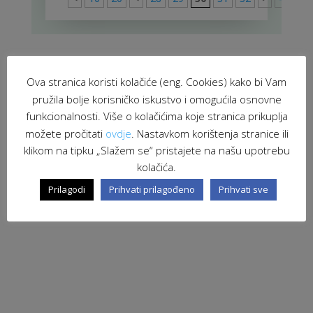
Ova stranica koristi kolačiće (eng. Cookies) kako bi Vam
pružila bolje korisničko iskustvo i omogućila osnovne
funkcionalnosti. Više o kolačićima koje stranica prikuplja
možete pročitati
ovdje
. Nastavkom korištenja stranice ili
klikom na tipku „Slažem se“ pristajete na našu upotrebu
kolačića.
Prilagodi
Prihvati prilagođeno
Prihvati sve