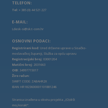
TELEFON:
Tel:
+ 385 (0) 44 521 227
E-MAIL:
Ldesk-si@sk.t-com.hr
OSNOVNI PODACI:
Registrirani kod:
Ured državne uprave u Sisačko-
moslavačkoj županiji, Služba za opću upravu
Registracijski broj:
03001204
Matični broj:
2031663
OIB:
34997715017
Žiro račun:
SWIFT CODE: ZABAHR2X
IBAN: HR1823600001101881246
Stranica izrađena u okviru projekta „(O)drži
moj korak!“.