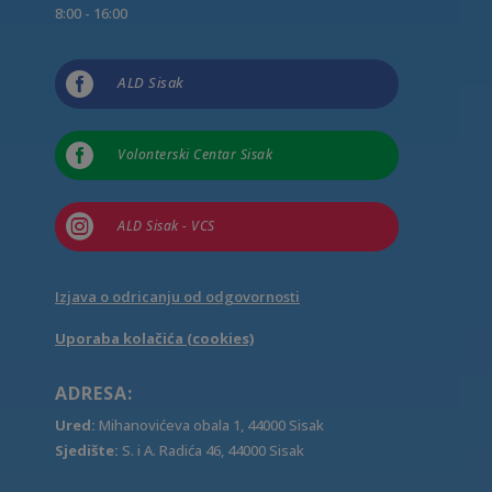
8:00 - 16:00

ALD Sisak

Volonterski Centar Sisak

ALD Sisak - VCS
Izjava o odricanju od odgovornosti
Uporaba kolačića (cookies)
ADRESA:
Ured:
Mihanovićeva obala 1, 44000 Sisak
Sjedište:
S. i A. Radića 46, 44000 Sisak