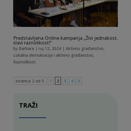
Predstavljena Online kampanja „Živi jednakost,
slavi raznolikost!“
by
Barbara
|
ruj 12, 2024
|
Aktivno građanstvo
,
Lokalna demokracija i aktivno građanstvo
,
Raznolikost
stranica 2 od 5
1
2
3
4
5
TRAŽI