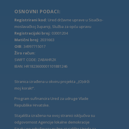
OSNOVNI PODACI:
Registrirani kod:
Ured državne uprave u Sisačko-
moslavačkoj županiji, Služba za opću upravu
Registracijski broj:
03001204
Matični broj:
2031663
OIB:
34997715017
Žiro račun:
SWIFT CODE: ZABAHR2X
IBAN: HR1823600001101881246
Stranica izrađena u okviru projekta „(O)drži
moj korak!“.
Program sufinancira Ured za udruge Vlade
Republike Hrvatske.
Stajališta izražena na ovoj stranici isključiva su
odgovornost Agencije lokalne demokracije
Sisak i ne odražavaju nužno stajalište Ureda za