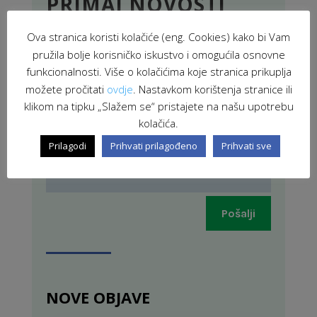
PRIMAJ NOVOSTI
Ova stranica koristi kolačiće (eng. Cookies) kako bi Vam
pružila bolje korisničko iskustvo i omogućila osnovne
funkcionalnosti. Više o kolačićima koje stranica prikuplja
možete pročitati
ovdje
. Nastavkom korištenja stranice ili
klikom na tipku „Slažem se“ pristajete na našu upotrebu
kolačića.
Prilagodi
Prihvati prilagođeno
Prihvati sve
Pošalji
NOVE OBJAVE