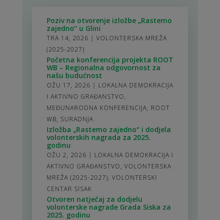
Poziv na otvorenje izložbe „Rastemo
zajedno“ u Glini
TRA 14, 2026
|
VOLONTERSKA MREŽA
(2025-2027)
Početna konferencija projekta ROOT
WB – Regionalna odgovornost za
našu budućnost
OŽU 17, 2026
|
LOKALNA DEMOKRACIJA
I AKTIVNO GRAĐANSTVO
,
MEĐUNARODNA KONFERENCIJA
,
ROOT
WB
,
SURADNJA
Izložba „Rastemo zajedno“ i dodjela
volonterskih nagrada za 2025.
godinu
OŽU 2, 2026
|
LOKALNA DEMOKRACIJA I
AKTIVNO GRAĐANSTVO
,
VOLONTERSKA
MREŽA (2025-2027)
,
VOLONTERSKI
CENTAR SISAK
Otvoren natječaj za dodjelu
volonterske nagrade Grada Siska za
2025. godinu