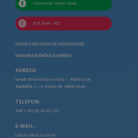

Volonterski Centar Sisak

ALD Sisak - VCS
Izjava o odricanju od odgovornosti
Uporaba kolačića (cookies)
ADRESA:
Ured:
Mihanovićeva obala 1, 44000 Sisak
Sjedište:
S. i A. Radića 46, 44000 Sisak
TELEFON:
Tel:
+ 385 (0) 44 521 227
E-MAIL:
Ldesk-si@sk.t-com.hr