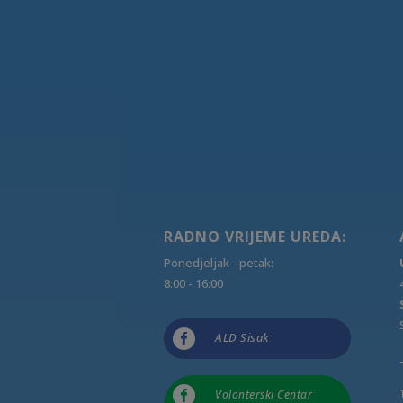
RADNO VRIJEME UREDA:
Ponedjeljak - petak:
8:00 - 16:00

ALD Sisak

Volonterski Centar