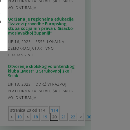
PLATFORMA ZA RAZVOJ ŠKOLSKOG
VOLONTIRANJA
m
Održana je regionalna edukacija
u
“Izazovi provedbe Europskog
stupa socijalnih prava u Sisačko-
moslavačkoj županiji”
LIP 16, 2023
|
ESSP
,
LOKALNA
DEMOKRACIJA I AKTIVNO
GRAĐANSTVO
Otvorenje školskog volonterskog
kluba „Most“ u Strukovnoj školi
Sisak
LIP 13, 2023
|
ODRŽIVI RAZVOJ
,
PLATFORMA ZA RAZVOJ ŠKOLSKOG
VOLONTIRANJA
stranica 20 od 114
114
<
10
<
18
19
20
21
22
>
30
40
50
>
114