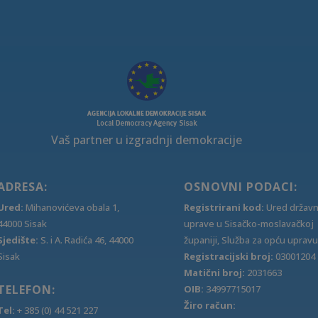
Vaš partner u izgradnji demokracije
ADRESA:
OSNOVNI PODACI:
Ured:
Mihanovićeva obala 1,
Registrirani kod:
Ured držav
44000 Sisak
uprave u Sisačko-moslavačkoj
Sjedište:
S. i A. Radića 46, 44000
županiji, Služba za opću upravu
Sisak
Registracijski broj:
03001204
Matični broj:
2031663
TELEFON:
OIB:
34997715017
Žiro račun:
Tel:
+ 385 (0) 44 521 227