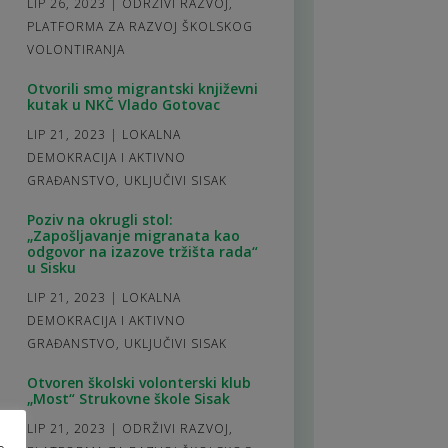
LIP 26, 2023
|
ODRŽIVI RAZVOJ
,
PLATFORMA ZA RAZVOJ ŠKOLSKOG
VOLONTIRANJA
Otvorili smo migrantski književni
kutak u NKČ Vlado Gotovac
LIP 21, 2023
|
LOKALNA
DEMOKRACIJA I AKTIVNO
GRAĐANSTVO
,
UKLJUČIVI SISAK
Poziv na okrugli stol:
„Zapošljavanje migranata kao
odgovor na izazove tržišta rada“
u Sisku
LIP 21, 2023
|
LOKALNA
DEMOKRACIJA I AKTIVNO
GRAĐANSTVO
,
UKLJUČIVI SISAK
Otvoren školski volonterski klub
„Most“ Strukovne škole Sisak
LIP 21, 2023
|
ODRŽIVI RAZVOJ
,
e