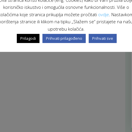
korisničko iskustvo i omogućila osnovne funkcionalnosti. Više o
kolačićima koje stranica prikuplja možete pročitati
ovdje
. Nastavko
korištenja stranice ili klikom na tipku „Slažem se“ pristajete na naš
upotrebu kolačića.
Prilagodi
Prihvati prilagođeno
Prihvati sve