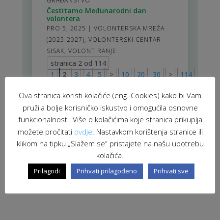
GRAĐANSTVO
Čestitamo Međunarodni dan
volontera
PRO 5, 2025
|
VOLONTERSKA MREŽA
(2025-2027)
,
VOLONTERSKI CENTAR
SISAK
,
VOLONTIRANJE
stranica 2 od 114
1
2
3
4
5
>
10
20
30
>
114
Ova stranica koristi kolačiće (eng. Cookies) kako bi Vam
pružila bolje korisničko iskustvo i omogućila osnovne
funkcionalnosti. Više o kolačićima koje stranica prikuplja
možete pročitati
ovdje
. Nastavkom korištenja stranice ili
klikom na tipku „Slažem se“ pristajete na našu upotrebu
kolačića.
Prilagodi
Prihvati prilagođeno
Prihvati sve