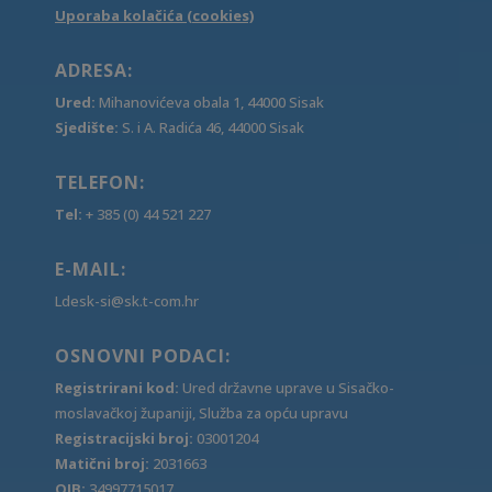
Uporaba kolačića (cookies)
ADRESA:
Ured:
Mihanovićeva obala 1, 44000 Sisak
Sjedište:
S. i A. Radića 46, 44000 Sisak
TELEFON:
Tel:
+ 385 (0) 44 521 227
E-MAIL:
Ldesk-si@sk.t-com.hr
OSNOVNI PODACI:
Registrirani kod:
Ured državne uprave u Sisačko-
moslavačkoj županiji, Služba za opću upravu
Registracijski broj:
03001204
Matični broj:
2031663
OIB:
34997715017