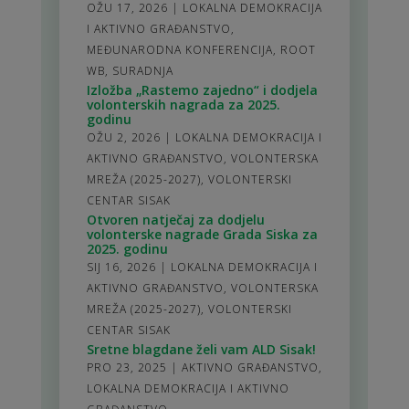
OŽU 17, 2026
|
LOKALNA DEMOKRACIJA
I AKTIVNO GRAĐANSTVO
,
MEĐUNARODNA KONFERENCIJA
,
ROOT
WB
,
SURADNJA
Izložba „Rastemo zajedno“ i dodjela
volonterskih nagrada za 2025.
godinu
OŽU 2, 2026
|
LOKALNA DEMOKRACIJA I
AKTIVNO GRAĐANSTVO
,
VOLONTERSKA
MREŽA (2025-2027)
,
VOLONTERSKI
CENTAR SISAK
Otvoren natječaj za dodjelu
volonterske nagrade Grada Siska za
2025. godinu
SIJ 16, 2026
|
LOKALNA DEMOKRACIJA I
AKTIVNO GRAĐANSTVO
,
VOLONTERSKA
MREŽA (2025-2027)
,
VOLONTERSKI
CENTAR SISAK
Sretne blagdane želi vam ALD Sisak!
PRO 23, 2025
|
AKTIVNO GRAĐANSTVO
,
LOKALNA DEMOKRACIJA I AKTIVNO