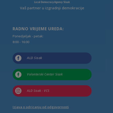
Vaš partner u izgradnji demokracije
RADNO VRIJEME UREDA:
Ponedjeljak - petak:
8:00 - 16:00

ALD Sisak

Volonterski Centar Sisak

ALD Sisak - VCS
Izjava o odricanju od odgovornosti