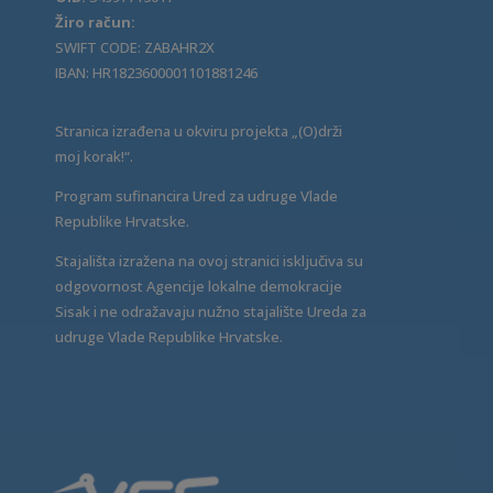
Žiro račun:
SWIFT CODE: ZABAHR2X
IBAN: HR1823600001101881246
Stranica izrađena u okviru projekta „(O)drži
moj korak!“.
Program sufinancira Ured za udruge Vlade
Republike Hrvatske.
Stajališta izražena na ovoj stranici isključiva su
odgovornost Agencije lokalne demokracije
Sisak i ne odražavaju nužno stajalište Ureda za
udruge Vlade Republike Hrvatske.