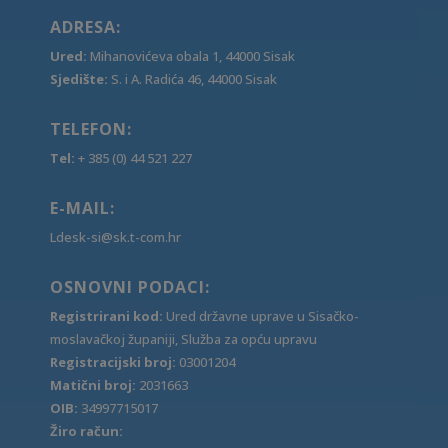
ADRESA:
Ured:
Mihanovićeva obala 1, 44000 Sisak
Sjedište:
S. i A. Radića 46, 44000 Sisak
TELEFON:
Tel:
+ 385 (0) 44 521 227
E-MAIL:
Ldesk-si@sk.t-com.hr
OSNOVNI PODACI:
Registrirani kod:
Ured državne uprave u Sisačko-
moslavačkoj županiji, Služba za opću upravu
Registracijski broj:
03001204
Matični broj:
2031663
OIB:
34997715017
Žiro račun: