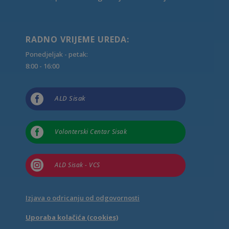
RADNO VRIJEME UREDA:
Ponedjeljak - petak:
8:00 - 16:00

ALD Sisak

Volonterski Centar Sisak

ALD Sisak - VCS
Izjava o odricanju od odgovornosti
Uporaba kolačića (cookies)