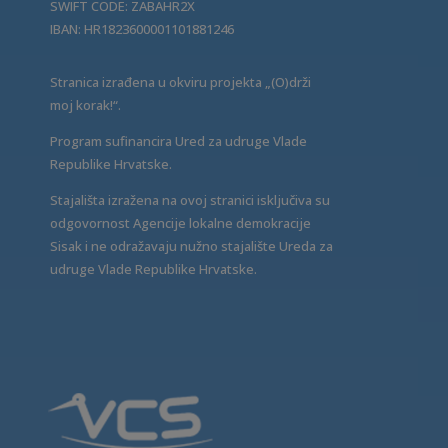
SWIFT CODE: ZABAHR2X
IBAN: HR1823600001101881246
Stranica izrađena u okviru projekta „(O)drži
moj korak!“.
Program sufinancira Ured za udruge Vlade
Republike Hrvatske.
Stajališta izražena na ovoj stranici isključiva su
odgovornost Agencije lokalne demokracije
Sisak i ne odražavaju nužno stajalište Ureda za
udruge Vlade Republike Hrvatske.