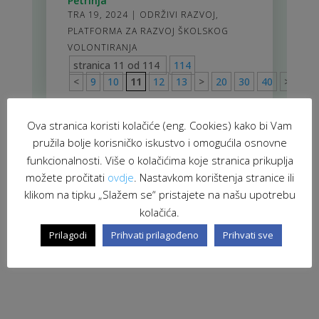
Petrinja
TRA 19, 2024
|
ODRŽIVI RAZVOJ
,
PLATFORMA ZA RAZVOJ ŠKOLSKOG
VOLONTIRANJA
stranica 11 od 114
114
<
9
10
11
12
13
>
20
30
40
>
114
Ova stranica koristi kolačiće (eng. Cookies) kako bi Vam
pružila bolje korisničko iskustvo i omogućila osnovne
funkcionalnosti. Više o kolačićima koje stranica prikuplja
možete pročitati
ovdje
. Nastavkom korištenja stranice ili
klikom na tipku „Slažem se“ pristajete na našu upotrebu
kolačića.
Prilagodi
Prihvati prilagođeno
Prihvati sve