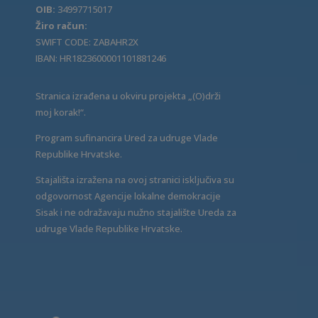
OIB:
34997715017
Žiro račun:
SWIFT CODE: ZABAHR2X
IBAN: HR1823600001101881246
Stranica izrađena u okviru projekta „(O)drži
moj korak!“.
Program sufinancira Ured za udruge Vlade
Republike Hrvatske.
Stajališta izražena na ovoj stranici isključiva su
odgovornost Agencije lokalne demokracije
Sisak i ne odražavaju nužno stajalište Ureda za
udruge Vlade Republike Hrvatske.