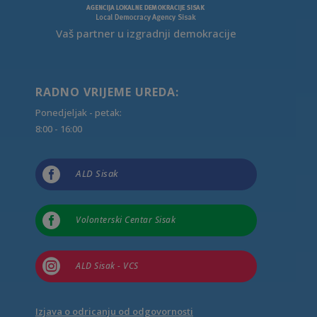
Vaš partner u izgradnji demokracije
RADNO VRIJEME UREDA:
Ponedjeljak - petak:
8:00 - 16:00

ALD Sisak

Volonterski Centar Sisak

ALD Sisak - VCS
Izjava o odricanju od odgovornosti