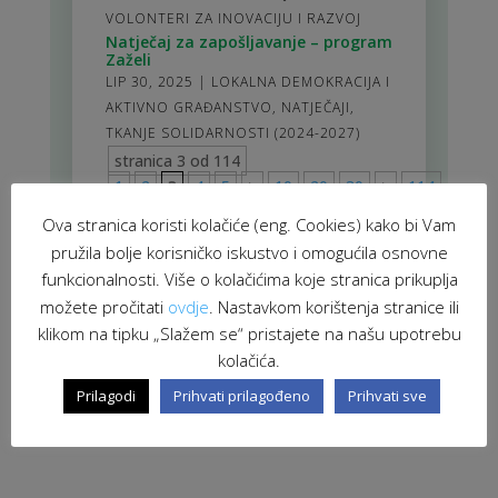
VOLONTERI ZA INOVACIJU I RAZVOJ
Natječaj za zapošljavanje – program
Zaželi
LIP 30, 2025
|
LOKALNA DEMOKRACIJA I
AKTIVNO GRAĐANSTVO
,
NATJEČAJI
,
TKANJE SOLIDARNOSTI (2024-2027)
stranica 3 od 114
1
2
3
4
5
>
10
20
30
>
114
Ova stranica koristi kolačiće (eng. Cookies) kako bi Vam
pružila bolje korisničko iskustvo i omogućila osnovne
funkcionalnosti. Više o kolačićima koje stranica prikuplja
možete pročitati
ovdje
. Nastavkom korištenja stranice ili
klikom na tipku „Slažem se“ pristajete na našu upotrebu
kolačića.
Prilagodi
Prihvati prilagođeno
Prihvati sve