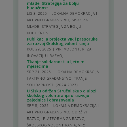
mlade: Strategija za bolju
budućnost
LIS 3, 2025
|
LOKALNA DEMOKRACIJA I
AKTIVNO GRAĐANSTVO
,
SISAK ZA
MLADE: STRATEGIJA ZA BOLJU
BUDUĆNOST
Publikacija projekta VIR i preporuke
za razvoj školskog volontiranja
KOL 29, 2025
|
VIR: VOLONTERI ZA
INOVACIJU I RAZVOJ
Tkanje solidarnosti u ljetnim
mjesecima
SRP 21, 2025
|
LOKALNA DEMOKRACIJA
I AKTIVNO GRAĐANSTVO
,
TKANJE
SOLIDARNOSTI (2024-2027)
U Sisku održan Stručni skup o ulozi
školskog volontiranja u razvoju
zajednice i obrazovanja
SRP 8, 2025
|
LOKALNA DEMOKRACIJA I
AKTIVNO GRAĐANSTVO
,
ODRŽIVI
RAZVOJ
,
PLATFORMA ZA RAZVOJ
ŠKOLSKOG VOLONTIRANJA
,
VIR: