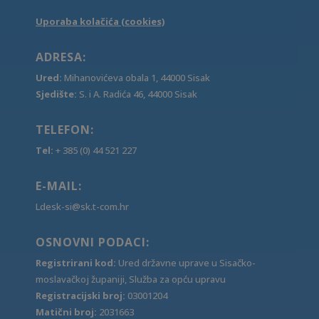
Uporaba kolačića (cookies)
ADRESA:
Ured:
Mihanovićeva obala 1, 44000 Sisak
Sjedište:
S. i A. Radića 46, 44000 Sisak
TELEFON:
Tel:
+ 385 (0) 44 521 227
E-MAIL:
Ldesk-si@sk.t-com.hr
OSNOVNI PODACI:
Registrirani kod:
Ured državne uprave u Sisačko-
moslavačkoj županiji, Služba za opću upravu
Registracijski broj:
03001204
Matični broj:
2031663