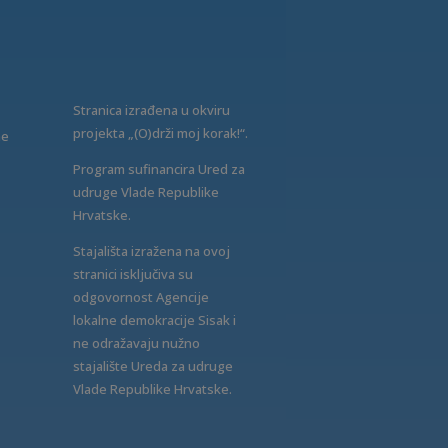
Stranica izrađena u okviru
projekta „(O)drži moj korak!“.
ne
Program sufinancira Ured za
udruge Vlade Republike
Hrvatske.
Stajališta izražena na ovoj
stranici isključiva su
odgovornost Agencije
lokalne demokracije Sisak i
ne odražavaju nužno
stajalište Ureda za udruge
Vlade Republike Hrvatske.