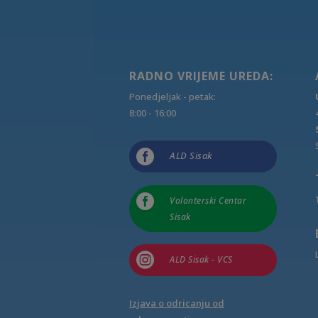
RADNO VRIJEME UREDA:
Ponedjeljak - petak:
8:00 - 16:00

ALD Sisak

Volonterski Centar
Sisak

ALD Sisak - VCS
Izjava o odricanju od