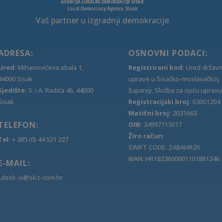
Vaš partner u izgradnji demokracije
ADRESA:
OSNOVNI PODACI:
Ured:
Mihanovićeva obala 1,
Registrirani kod:
Ured držav
44000 Sisak
uprave u Sisačko-moslavačkoj
Sjedište:
S. i A. Radića 46, 44000
županiji, Služba za opću upravu
Sisak
Registracijski broj:
03001204
Matični broj:
2031663
TELEFON:
OIB:
34997715017
Žiro račun:
Tel:
+ 385 (0) 44 521 227
SWIFT CODE: ZABAHR2X
IBAN: HR1823600001101881246
E-MAIL:
Ldesk-si@sk.t-com.hr