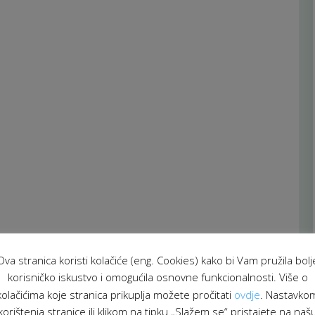
Ova stranica koristi kolačiće (eng. Cookies) kako bi Vam pružila bolj
korisničko iskustvo i omogućila osnovne funkcionalnosti. Više o
kolačićima koje stranica prikuplja možete pročitati
ovdje
. Nastavko
korištenja stranice ili klikom na tipku „Slažem se“ pristajete na naš