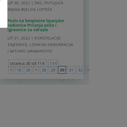
LIP 30, 2022
|
DKC
,
PUTUJUĆA
KNJIGA BIJELOG LOPOČA
Poziv na besplatne lipanjske
radionice Pričanja priča i
Igraonice za odrasle
LIP 27, 2022
|
KONSTELACIJE
ZAJEDNICE
,
LOKALNA DEMOKRACIJA
I AKTIVNO GRAĐANSTVO
stranica 30 od 114
114
<
10
20
<
28
29
30
31
32
>
40
50
60
>