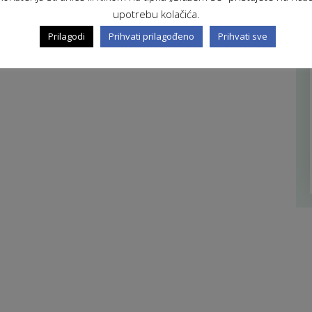
upotrebu kolačića.
Prilagodi
Prihvati prilagođeno
Prihvati sve