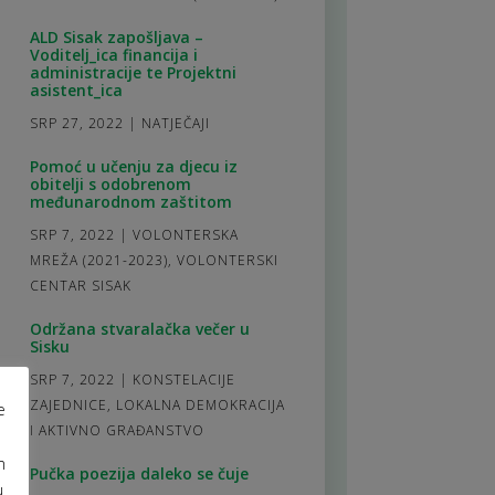
ALD Sisak zapošljava –
Voditelj_ica financija i
administracije te Projektni
asistent_ica
SRP 27, 2022
|
NATJEČAJI
Pomoć u učenju za djecu iz
obitelji s odobrenom
međunarodnom zaštitom
SRP 7, 2022
|
VOLONTERSKA
MREŽA (2021-2023)
,
VOLONTERSKI
CENTAR SISAK
Održana stvaralačka večer u
Sisku
SRP 7, 2022
|
KONSTELACIJE
ZAJEDNICE
,
LOKALNA DEMOKRACIJA
e
I AKTIVNO GRAĐANSTVO
m
Pučka poezija daleko se čuje
u