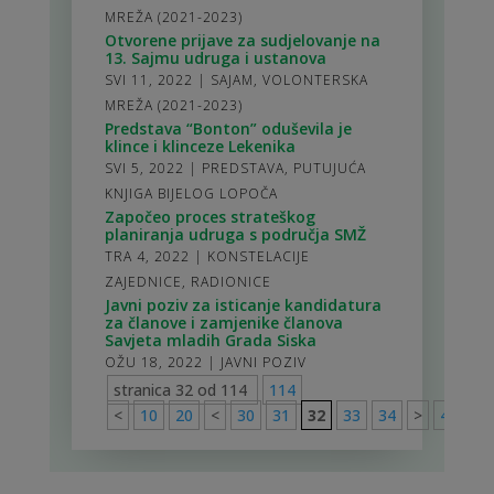
MREŽA (2021-2023)
Otvorene prijave za sudjelovanje na
13. Sajmu udruga i ustanova
SVI 11, 2022
|
SAJAM
,
VOLONTERSKA
MREŽA (2021-2023)
Predstava “Bonton” oduševila je
klince i klinceze Lekenika
SVI 5, 2022
|
PREDSTAVA
,
PUTUJUĆA
KNJIGA BIJELOG LOPOČA
Započeo proces strateškog
planiranja udruga s područja SMŽ
TRA 4, 2022
|
KONSTELACIJE
ZAJEDNICE
,
RADIONICE
Javni poziv za isticanje kandidatura
za članove i zamjenike članova
Savjeta mladih Grada Siska
OŽU 18, 2022
|
JAVNI POZIV
stranica 32 od 114
114
<
10
20
<
30
31
32
33
34
>
40
50