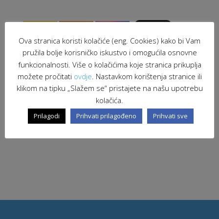
Ova stranica koristi kolačiće (eng. Cookies) kako bi Vam
pružila bolje korisničko iskustvo i omogućila osnovne
funkcionalnosti. Više o kolačićima koje stranica prikuplja
možete pročitati
ovdje
. Nastavkom korištenja stranice ili
klikom na tipku „Slažem se“ pristajete na našu upotrebu
kolačića.
Prilagodi
Prihvati prilagođeno
Prihvati sve