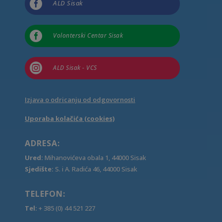

ALD Sisak

Volonterski Centar Sisak

ALD Sisak - VCS
Izjava o odricanju od odgovornosti
Uporaba kolačića (cookies)
ADRESA:
Ured:
Mihanovićeva obala 1, 44000 Sisak
Sjedište:
S. i A. Radića 46, 44000 Sisak
TELEFON:
Tel:
+ 385 (0) 44 521 227