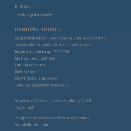
E-MAIL:
Ldesk-si@sk.t-com.hr
OSNOVNI PODACI:
Registrirani kod:
Ured državne uprave u Sisačko-
moslavačkoj županiji, Služba za opću upravu
Registracijski broj:
03001204
Matični broj:
2031663
OIB:
34997715017
Žiro račun:
SWIFT CODE: ZABAHR2X
IBAN: HR1823600001101881246
Stranica izrađena u okviru projekta „(O)drži
moj korak!“.
Program sufinancira Ured za udruge Vlade
Republike Hrvatske.